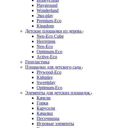
Honeycomb
Playground
Wonderland
Эко-play
Premium-Eco
Kingdom
Детские площадки из дерева
Neo-Eco Cube
Неотерик
Neo-Eco
Оptimum-Еco
Active-Eco
Геопластика
Площадки для детского сада
Plywood-Eco
Kidsplay
Sweetplay
Оptimum-Еco
Элементы для детских площадок
Качели
Горки
Карусели
Качалки
Песочницы
Игровые элементы