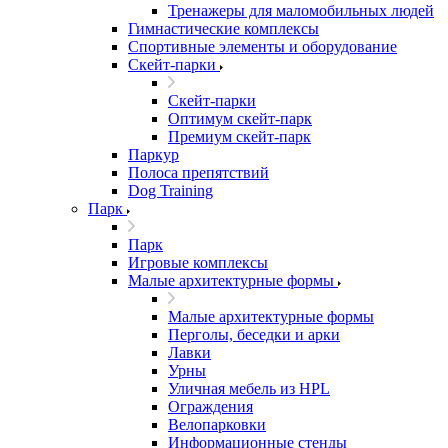
Тренажеры для маломобильных людей
Гимнастические комплексы
Спортивные элементы и оборудование
Скейт-парки
Скейт-парки
Оптимум скейт-парк
Премиум скейт-парк
Паркур
Полоса препятствий
Dog Training
Парк
Парк
Игровые комплексы
Малые архитектурные формы
Малые архитектурные формы
Перголы, беседки и арки
Лавки
Урны
Уличная мебель из HPL
Ограждения
Велопарковки
Информационные стенды