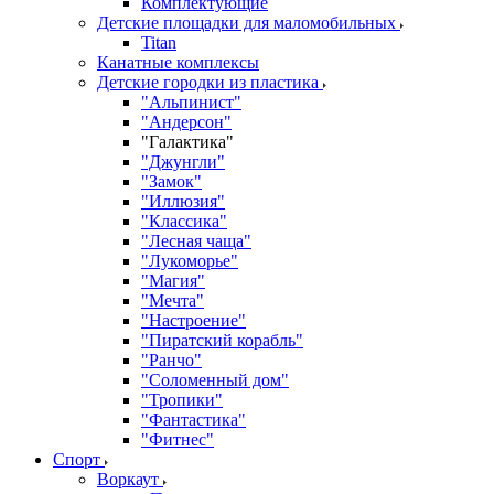
Комплектующие
Детские площадки для маломобильных
Titan
Канатные комплексы
Детские городки из пластика
"Альпинист"
"Андерсон"
"Галактика"
"Джунгли"
"Замок"
"Иллюзия"
"Классика"
"Лесная чаща"
"Лукоморье"
"Магия"
"Мечта"
"Настроение"
"Пиратский корабль"
"Ранчо"
"Соломенный дом"
"Тропики"
"Фантастика"
"Фитнес"
Спорт
Воркаут