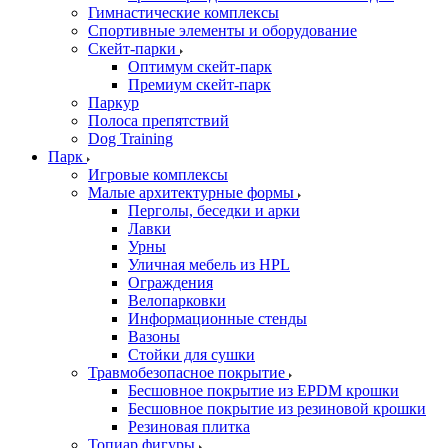
Гимнастические комплексы
Спортивные элементы и оборудование
Скейт-парки
Оптимум скейт-парк
Премиум скейт-парк
Паркур
Полоса препятствий
Dog Training
Парк
Игровые комплексы
Малые архитектурные формы
Перголы, беседки и арки
Лавки
Урны
Уличная мебель из HPL
Ограждения
Велопарковки
Информационные стенды
Вазоны
Стойки для сушки
Травмобезопасное покрытие
Бесшовное покрытие из EPDM крошки
Бесшовное покрытие из резиновой крошки
Резиновая плитка
Топиар фигуры