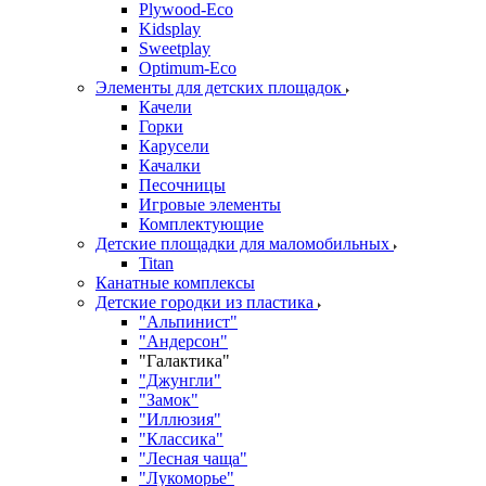
Plywood-Eco
Kidsplay
Sweetplay
Оptimum-Еco
Элементы для детских площадок
Качели
Горки
Карусели
Качалки
Песочницы
Игровые элементы
Комплектующие
Детские площадки для маломобильных
Titan
Канатные комплексы
Детские городки из пластика
"Альпинист"
"Андерсон"
"Галактика"
"Джунгли"
"Замок"
"Иллюзия"
"Классика"
"Лесная чаща"
"Лукоморье"