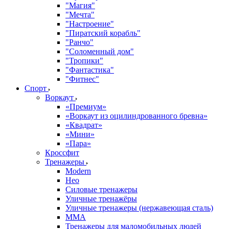
"Магия"
"Мечта"
"Настроение"
"Пиратский корабль"
"Ранчо"
"Соломенный дом"
"Тропики"
"Фантастика"
"Фитнес"
Спорт
Воркаут
«Премиум»
«Воркаут из оцилиндрованного бревна»
«Квадрат»
«Мини»
«Пара»
Кроссфит
Тренажеры
Modern
Нео
Силовые тренажеры
Уличные тренажёры
Уличные тренажеры (нержавеющая сталь)
ММА
Тренажеры для маломобильных людей