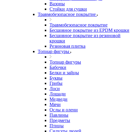
Вазоны
Стойки для сушки
Травмобезопасное покрытие
Травмобезопасное покрытие
Бесшовное покрытие из EPDM крошки
Бесшовное покрытие из резиновой
крошки
Резиновая плитка
Топиар фигуры
Топиар фигуры
Бабочки
Белки и зайцы
Буквы
Грибы
Лоси
Лошади
Медведи
Мячи
Ослы и олени
Павлины
Предметы
Птицы
Силуэты людей