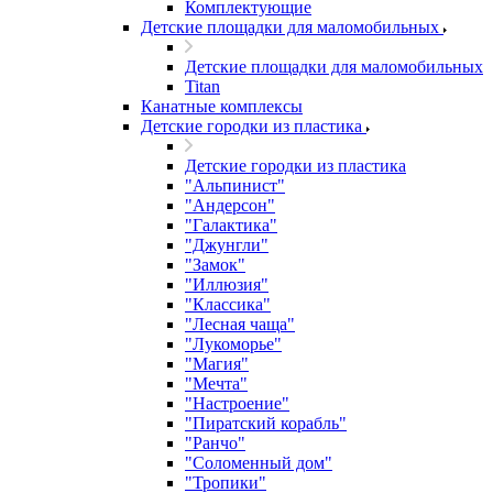
Комплектующие
Детские площадки для маломобильных
Детские площадки для маломобильных
Titan
Канатные комплексы
Детские городки из пластика
Детские городки из пластика
"Альпинист"
"Андерсон"
"Галактика"
"Джунгли"
"Замок"
"Иллюзия"
"Классика"
"Лесная чаща"
"Лукоморье"
"Магия"
"Мечта"
"Настроение"
"Пиратский корабль"
"Ранчо"
"Соломенный дом"
"Тропики"