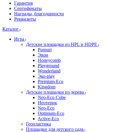
Гарантия
Сертификаты
Награды, благодарности
Реквизиты
Каталог
Игра
Детские площадки из HPL и HDPE
Purpuri
Эври
Honeycomb
Playground
Wonderland
Эко-play
Premium-Eco
Kingdom
Детские площадки из дерева
Neo-Eco Cube
Неотерик
Neo-Eco
Оptimum-Еco
Active-Eco
Геопластика
Площадки для детского сада