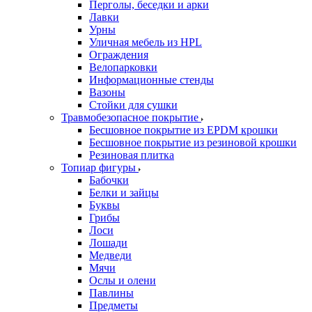
Перголы, беседки и арки
Лавки
Урны
Уличная мебель из HPL
Ограждения
Велопарковки
Информационные стенды
Вазоны
Стойки для сушки
Травмобезопасное покрытие
Бесшовное покрытие из EPDM крошки
Бесшовное покрытие из резиновой крошки
Резиновая плитка
Топиар фигуры
Бабочки
Белки и зайцы
Буквы
Грибы
Лоси
Лошади
Медведи
Мячи
Ослы и олени
Павлины
Предметы