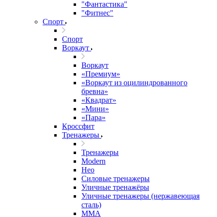
"Фантастика"
"Фитнес"
Спорт
Спорт
Воркаут
Воркаут
«Премиум»
«Воркаут из оцилиндрованного
бревна»
«Квадрат»
«Мини»
«Пара»
Кроссфит
Тренажеры
Тренажеры
Modern
Нео
Силовые тренажеры
Уличные тренажёры
Уличные тренажеры (нержавеющая
сталь)
ММА