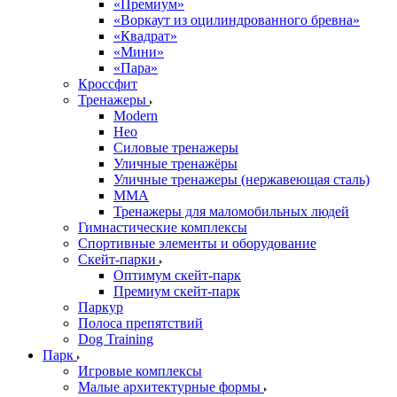
«Премиум»
«Воркаут из оцилиндрованного бревна»
«Квадрат»
«Мини»
«Пара»
Кроссфит
Тренажеры
Modern
Нео
Силовые тренажеры
Уличные тренажёры
Уличные тренажеры (нержавеющая сталь)
ММА
Тренажеры для маломобильных людей
Гимнастические комплексы
Спортивные элементы и оборудование
Скейт-парки
Оптимум скейт-парк
Премиум скейт-парк
Паркур
Полоса препятствий
Dog Training
Парк
Игровые комплексы
Малые архитектурные формы