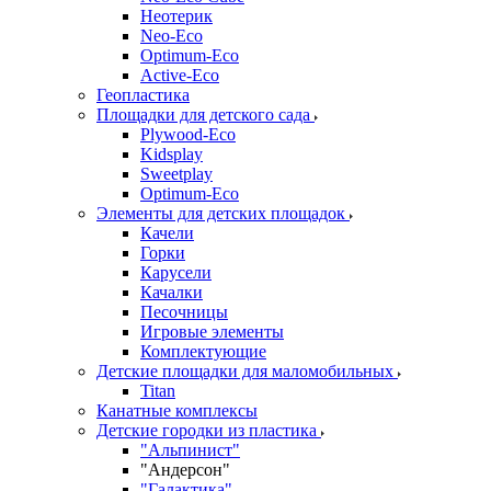
Неотерик
Neo-Eco
Оptimum-Еco
Active-Eco
Геопластика
Площадки для детского сада
Plywood-Eco
Kidsplay
Sweetplay
Оptimum-Еco
Элементы для детских площадок
Качели
Горки
Карусели
Качалки
Песочницы
Игровые элементы
Комплектующие
Детские площадки для маломобильных
Titan
Канатные комплексы
Детские городки из пластика
"Альпинист"
"Андерсон"
"Галактика"