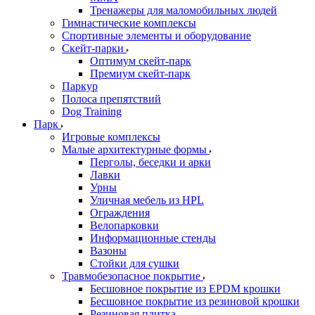
Тренажеры для маломобильных людей
Гимнастические комплексы
Спортивные элементы и оборудование
Скейт-парки
Оптимум скейт-парк
Премиум скейт-парк
Паркур
Полоса препятствий
Dog Training
Парк
Игровые комплексы
Малые архитектурные формы
Перголы, беседки и арки
Лавки
Урны
Уличная мебель из HPL
Ограждения
Велопарковки
Информационные стенды
Вазоны
Стойки для сушки
Травмобезопасное покрытие
Бесшовное покрытие из EPDM крошки
Бесшовное покрытие из резиновой крошки
Резиновая плитка