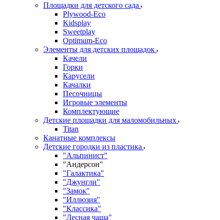
Площадки для детского сада
Plywood-Eco
Kidsplay
Sweetplay
Оptimum-Еco
Элементы для детских площадок
Качели
Горки
Карусели
Качалки
Песочницы
Игровые элементы
Комплектующие
Детские площадки для маломобильных
Titan
Канатные комплексы
Детские городки из пластика
"Альпинист"
"Андерсон"
"Галактика"
"Джунгли"
"Замок"
"Иллюзия"
"Классика"
"Лесная чаща"