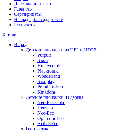
Доставка и оплата
Гарантия
Сертификаты
Награды, благодарности
Реквизиты
Каталог
Игра
Детские площадки из HPL и HDPE
Purpuri
Эври
Honeycomb
Playground
Wonderland
Эко-play
Premium-Eco
Kingdom
Детские площадки из дерева
Neo-Eco Cube
Неотерик
Neo-Eco
Оptimum-Еco
Active-Eco
Геопластика