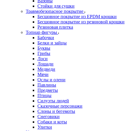
Вазоны
Стойки для сушки
Травмобезопасное покрытие
Бесшовное покрытие из EPDM крошки
Бесшовное покрытие из резиновой крошки
Резиновая плитка
Топиар фигуры
Бабочки
Белки и зайцы
Буквы
Грибы
Лоси
Лошади
Медведи
Мячи
Ослы и олени
Павлины
Предметы
Птицы
Силуэты людей
Сказочные персонажи
Слоны и бегемоты
Снеговики
Собаки и коты
Улитки