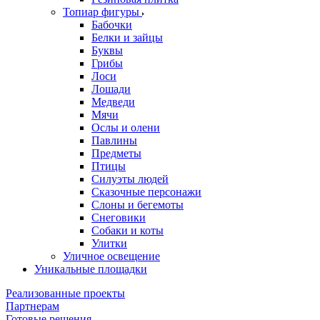
Топиар фигуры
Бабочки
Белки и зайцы
Буквы
Грибы
Лоси
Лошади
Медведи
Мячи
Ослы и олени
Павлины
Предметы
Птицы
Силуэты людей
Сказочные персонажи
Слоны и бегемоты
Снеговики
Собаки и коты
Улитки
Уличное освещение
Уникальные площадки
Реализованные проекты
Партнерам
Готовые решения