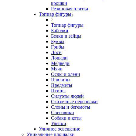
крошки
Резиновая плитка
Топиар фигуры
Топиар фигуры
Бабочки
Белки и зайцы
Буквы
Грибы
Лоси
Лошади
Медведи
Мячи
Ослы и олени
Павлины
Предметы
Птицы
Силуэты людей
Сказочные персонажи
Слоны и бегемоты
Снеговики
Собаки и коты
Улитки
Уличное освещение
Уникальные площадки