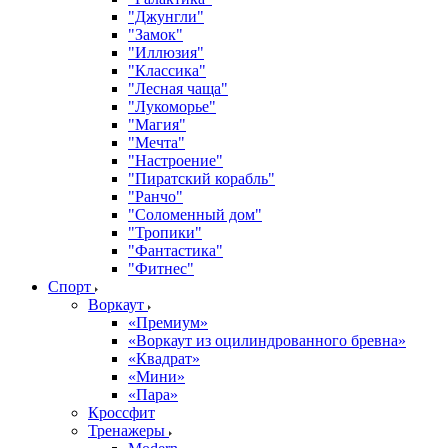
"Джунгли"
"Замок"
"Иллюзия"
"Классика"
"Лесная чаща"
"Лукоморье"
"Магия"
"Мечта"
"Настроение"
"Пиратский корабль"
"Ранчо"
"Соломенный дом"
"Тропики"
"Фантастика"
"Фитнес"
Спорт
Воркаут
«Премиум»
«Воркаут из оцилиндрованного бревна»
«Квадрат»
«Мини»
«Пара»
Кроссфит
Тренажеры