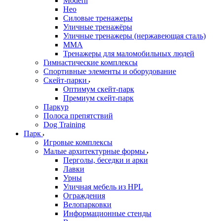
Modern
Нео
Силовые тренажеры
Уличные тренажёры
Уличные тренажеры (нержавеющая сталь)
ММА
Тренажеры для маломобильных людей
Гимнастические комплексы
Спортивные элементы и оборудование
Скейт-парки
Оптимум скейт-парк
Премиум скейт-парк
Паркур
Полоса препятствий
Dog Training
Парк
Игровые комплексы
Малые архитектурные формы
Перголы, беседки и арки
Лавки
Урны
Уличная мебель из HPL
Ограждения
Велопарковки
Информационные стенды