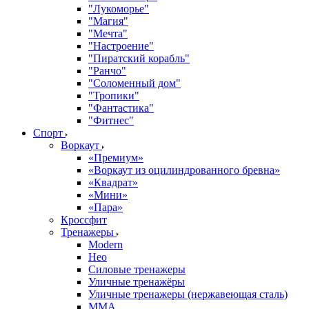
"Лукоморье"
"Магия"
"Мечта"
"Настроение"
"Пиратский корабль"
"Ранчо"
"Соломенный дом"
"Тропики"
"Фантастика"
"Фитнес"
Спорт
Воркаут
«Премиум»
«Воркаут из оцилиндрованного бревна»
«Квадрат»
«Мини»
«Пара»
Кроссфит
Тренажеры
Modern
Нео
Силовые тренажеры
Уличные тренажёры
Уличные тренажеры (нержавеющая сталь)
ММА