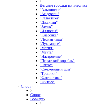
Детские городки из пластика
"Альпинист"
"Андерсон"
"Галактика"
"Джунгли"
"Замок"
"Иллюзия"
"Классика"
"Лесная чаща"
"Лукоморье"
"Магия"
"Мечта"
"Настроение"
"Пиратский корабль"
"Ранчо"
"Соломенный дом"
"Тропики"
"Фантастика"
"Фитнес"
Спорт
Спорт
Воркаут