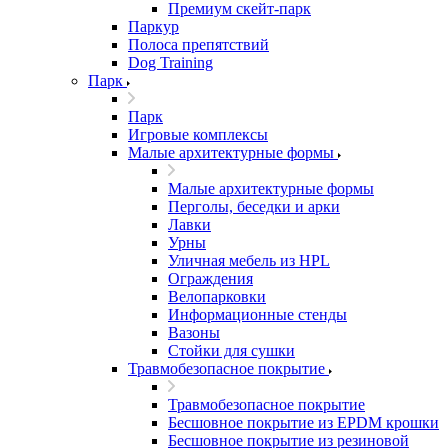
Премиум скейт-парк
Паркур
Полоса препятствий
Dog Training
Парк
Парк
Игровые комплексы
Малые архитектурные формы
Малые архитектурные формы
Перголы, беседки и арки
Лавки
Урны
Уличная мебель из HPL
Ограждения
Велопарковки
Информационные стенды
Вазоны
Стойки для сушки
Травмобезопасное покрытие
Травмобезопасное покрытие
Бесшовное покрытие из EPDM крошки
Бесшовное покрытие из резиновой