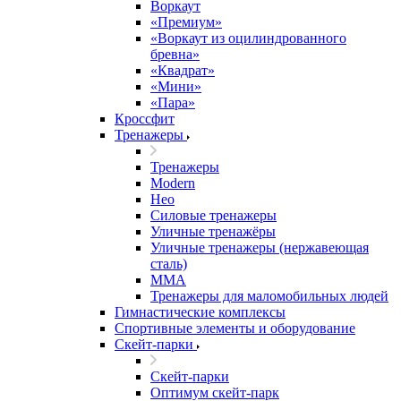
Воркаут
«Премиум»
«Воркаут из оцилиндрованного
бревна»
«Квадрат»
«Мини»
«Пара»
Кроссфит
Тренажеры
Тренажеры
Modern
Нео
Силовые тренажеры
Уличные тренажёры
Уличные тренажеры (нержавеющая
сталь)
ММА
Тренажеры для маломобильных людей
Гимнастические комплексы
Спортивные элементы и оборудование
Скейт-парки
Скейт-парки
Оптимум скейт-парк