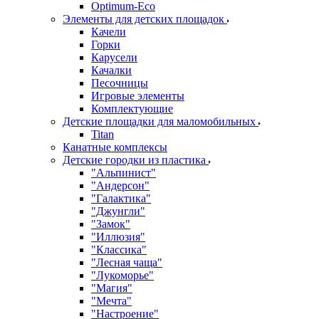
Оptimum-Еco
Элементы для детских площадок
Качели
Горки
Карусели
Качалки
Песочницы
Игровые элементы
Комплектующие
Детские площадки для маломобильных
Titan
Канатные комплексы
Детские городки из пластика
"Альпинист"
"Андерсон"
"Галактика"
"Джунгли"
"Замок"
"Иллюзия"
"Классика"
"Лесная чаща"
"Лукоморье"
"Магия"
"Мечта"
"Настроение"