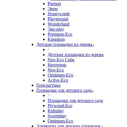
Purpuri
Эври
Honeycomb
Playground
Wonderland
Эко-play
Premium-Eco
Kingdom
Детские площадки из дерева
Детские площадки из дерева
Neo-Eco Cube
Неотерик
Neo-Eco
Оptimum-Еco
Active-Eco
Геопластика
Площадки для детского сада
Площадки для детского сада
Plywood-Eco
Kidsplay
Sweetplay
Оptimum-Еco
Элементы для детских площадок