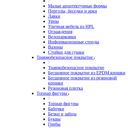
Малые архитектурные формы
Перголы, беседки и арки
Лавки
Урны
Уличная мебель из HPL
Ограждения
Велопарковки
Информационные стенды
Вазоны
Стойки для сушки
Травмобезопасное покрытие
Травмобезопасное покрытие
Бесшовное покрытие из EPDM крошки
Бесшовное покрытие из резиновой
крошки
Резиновая плитка
Топиар фигуры
Топиар фигуры
Бабочки
Белки и зайцы
Буквы
Грибы