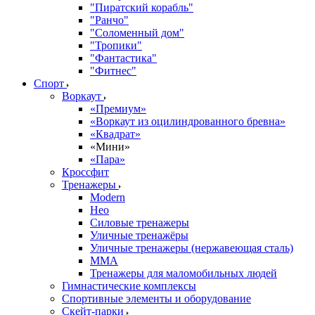
"Пиратский корабль"
"Ранчо"
"Соломенный дом"
"Тропики"
"Фантастика"
"Фитнес"
Спорт
Воркаут
«Премиум»
«Воркаут из оцилиндрованного бревна»
«Квадрат»
«Мини»
«Пара»
Кроссфит
Тренажеры
Modern
Нео
Силовые тренажеры
Уличные тренажёры
Уличные тренажеры (нержавеющая сталь)
ММА
Тренажеры для маломобильных людей
Гимнастические комплексы
Спортивные элементы и оборудование
Скейт-парки