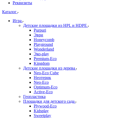
Реквизиты
Каталог
Игра
Детские площадки из HPL и HDPE
Purpuri
Эври
Honeycomb
Playground
Wonderland
Эко-play
Premium-Eco
Kingdom
Детские площадки из дерева
Neo-Eco Cube
Неотерик
Neo-Eco
Оptimum-Еco
Active-Eco
Геопластика
Площадки для детского сада
Plywood-Eco
Kidsplay
Sweetplay