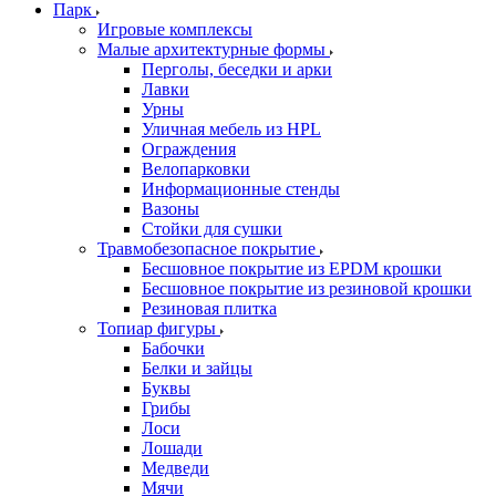
Парк
Игровые комплексы
Малые архитектурные формы
Перголы, беседки и арки
Лавки
Урны
Уличная мебель из HPL
Ограждения
Велопарковки
Информационные стенды
Вазоны
Стойки для сушки
Травмобезопасное покрытие
Бесшовное покрытие из EPDM крошки
Бесшовное покрытие из резиновой крошки
Резиновая плитка
Топиар фигуры
Бабочки
Белки и зайцы
Буквы
Грибы
Лоси
Лошади
Медведи
Мячи