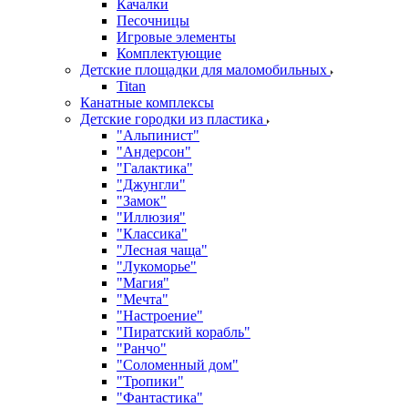
Качалки
Песочницы
Игровые элементы
Комплектующие
Детские площадки для маломобильных
Titan
Канатные комплексы
Детские городки из пластика
"Альпинист"
"Андерсон"
"Галактика"
"Джунгли"
"Замок"
"Иллюзия"
"Классика"
"Лесная чаща"
"Лукоморье"
"Магия"
"Мечта"
"Настроение"
"Пиратский корабль"
"Ранчо"
"Соломенный дом"
"Тропики"
"Фантастика"