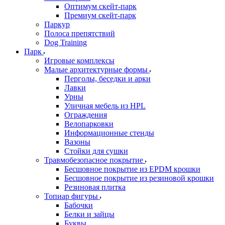
Оптимум скейт-парк
Премиум скейт-парк
Паркур
Полоса препятствий
Dog Training
Парк
Игровые комплексы
Малые архитектурные формы
Перголы, беседки и арки
Лавки
Урны
Уличная мебель из HPL
Ограждения
Велопарковки
Информационные стенды
Вазоны
Стойки для сушки
Травмобезопасное покрытие
Бесшовное покрытие из EPDM крошки
Бесшовное покрытие из резиновой крошки
Резиновая плитка
Топиар фигуры
Бабочки
Белки и зайцы
Буквы