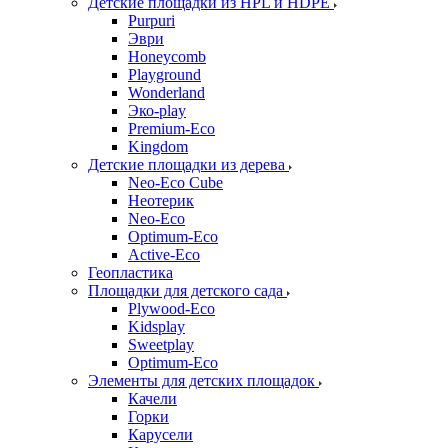
Детские площадки из HPL и HDPE
Purpuri
Эври
Honeycomb
Playground
Wonderland
Эко-play
Premium-Eco
Kingdom
Детские площадки из дерева
Neo-Eco Cube
Неотерик
Neo-Eco
Оptimum-Еco
Active-Eco
Геопластика
Площадки для детского сада
Plywood-Eco
Kidsplay
Sweetplay
Оptimum-Еco
Элементы для детских площадок
Качели
Горки
Карусели