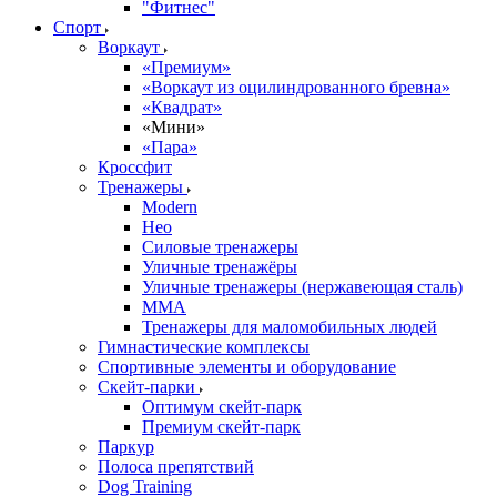
"Фитнес"
Спорт
Воркаут
«Премиум»
«Воркаут из оцилиндрованного бревна»
«Квадрат»
«Мини»
«Пара»
Кроссфит
Тренажеры
Modern
Нео
Силовые тренажеры
Уличные тренажёры
Уличные тренажеры (нержавеющая сталь)
ММА
Тренажеры для маломобильных людей
Гимнастические комплексы
Спортивные элементы и оборудование
Скейт-парки
Оптимум скейт-парк
Премиум скейт-парк
Паркур
Полоса препятствий
Dog Training