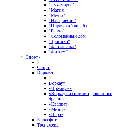
"Лукоморье"
"Магия"
"Мечта"
"Настроение"
"Пиратский корабль"
"Ранчо"
"Соломенный дом"
"Тропики"
"Фантастика"
"Фитнес"
Спорт
Спорт
Воркаут
Воркаут
«Премиум»
«Воркаут из оцилиндрованного
бревна»
«Квадрат»
«Мини»
«Пара»
Кроссфит
Тренажеры