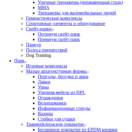
Уличные тренажеры (нержавеющая сталь)
ММА
Тренажеры для маломобильных людей
Гимнастические комплексы
Спортивные элементы и оборудование
Скейт-парки
Оптимум скейт-парк
Премиум скейт-парк
Паркур
Полоса препятствий
Dog Training
Парк
Игровые комплексы
Малые архитектурные формы
Перголы, беседки и арки
Лавки
Урны
Уличная мебель из HPL
Ограждения
Велопарковки
Информационные стенды
Вазоны
Стойки для сушки
Травмобезопасное покрытие
Бесшовное покрытие из EPDM крошки