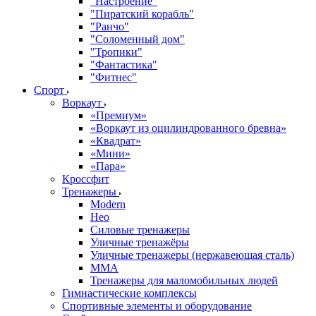
"Настроение"
"Пиратский корабль"
"Ранчо"
"Соломенный дом"
"Тропики"
"Фантастика"
"Фитнес"
Спорт
Воркаут
«Премиум»
«Воркаут из оцилиндрованного бревна»
«Квадрат»
«Мини»
«Пара»
Кроссфит
Тренажеры
Modern
Нео
Силовые тренажеры
Уличные тренажёры
Уличные тренажеры (нержавеющая сталь)
ММА
Тренажеры для маломобильных людей
Гимнастические комплексы
Спортивные элементы и оборудование