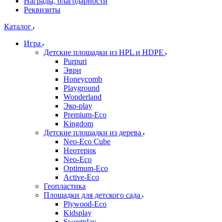
Награды, благодарности
Реквизиты
Каталог
Игра
Детские площадки из HPL и HDPE
Purpuri
Эври
Honeycomb
Playground
Wonderland
Эко-play
Premium-Eco
Kingdom
Детские площадки из дерева
Neo-Eco Cube
Неотерик
Neo-Eco
Оptimum-Еco
Active-Eco
Геопластика
Площадки для детского сада
Plywood-Eco
Kidsplay
Sweetplay