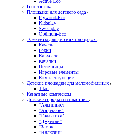
Active-Eco
Геопластика
Площадки для детского сада
Plywood-Eco
Kidsplay
Sweetplay
Оptimum-Еco
Элементы для детских площадок
Качели
Горки
Карусели
Качалки
Песочницы
Игровые элементы
Комплектующие
Детские площадки для маломобильных
Titan
Канатные комплексы
Детские городки из пластика
"Альпинист"
"Андерсон"
"Галактика"
"Джунгли"
"Замок"
"Иллюзия"