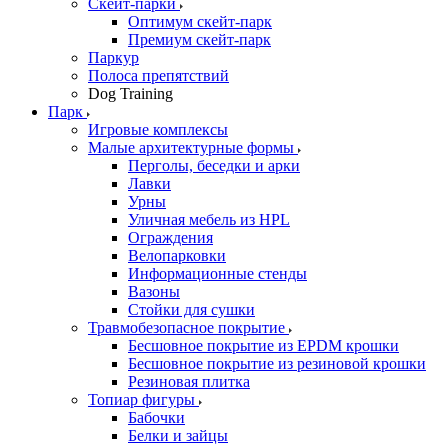
Скейт-парки
Оптимум скейт-парк
Премиум скейт-парк
Паркур
Полоса препятствий
Dog Training
Парк
Игровые комплексы
Малые архитектурные формы
Перголы, беседки и арки
Лавки
Урны
Уличная мебель из HPL
Ограждения
Велопарковки
Информационные стенды
Вазоны
Стойки для сушки
Травмобезопасное покрытие
Бесшовное покрытие из EPDM крошки
Бесшовное покрытие из резиновой крошки
Резиновая плитка
Топиар фигуры
Бабочки
Белки и зайцы