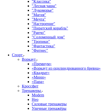
"Классика"
"Лесная чаща"
"Лукоморье"
"Магия"
"Мечта"
"Настроение"
"Пиратский корабль"
"Ранчо"
"Соломенный дом"
"Тропики"
"Фантастика"
"Фитнес"
Спорт
Воркаут
«Премиум»
«Воркаут из оцилиндрованного бревна»
«Квадрат»
«Мини»
«Пара»
Кроссфит
Тренажеры
Modern
Нео
Силовые тренажеры
Уличные тренажёры