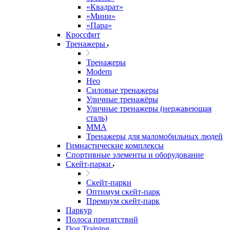
«Квадрат»
«Мини»
«Пара»
Кроссфит
Тренажеры
Тренажеры
Modern
Нео
Силовые тренажеры
Уличные тренажёры
Уличные тренажеры (нержавеющая
сталь)
ММА
Тренажеры для маломобильных людей
Гимнастические комплексы
Спортивные элементы и оборудование
Скейт-парки
Скейт-парки
Оптимум скейт-парк
Премиум скейт-парк
Паркур
Полоса препятствий
Dog Training