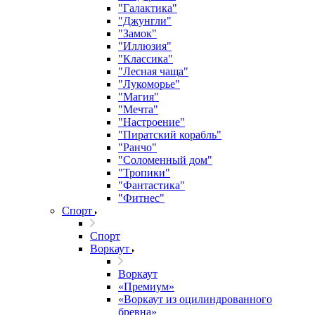
"Галактика"
"Джунгли"
"Замок"
"Иллюзия"
"Классика"
"Лесная чаща"
"Лукоморье"
"Магия"
"Мечта"
"Настроение"
"Пиратский корабль"
"Ранчо"
"Соломенный дом"
"Тропики"
"Фантастика"
"Фитнес"
Спорт
Спорт
Воркаут
Воркаут
«Премиум»
«Воркаут из оцилиндрованного
бревна»