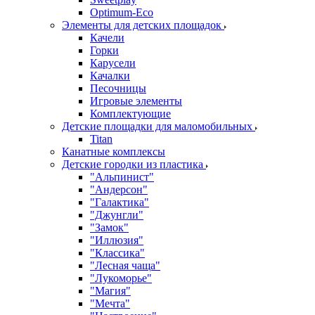
Оptimum-Еco
Элементы для детских площадок
Качели
Горки
Карусели
Качалки
Песочницы
Игровые элементы
Комплектующие
Детские площадки для маломобильных
Titan
Канатные комплексы
Детские городки из пластика
"Альпинист"
"Андерсон"
"Галактика"
"Джунгли"
"Замок"
"Иллюзия"
"Классика"
"Лесная чаща"
"Лукоморье"
"Магия"
"Мечта"