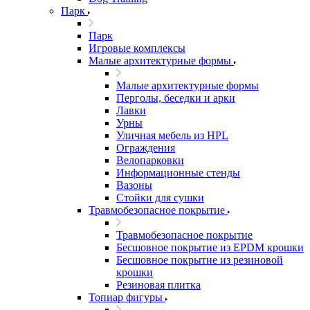
Парк
Парк
Игровые комплексы
Малые архитектурные формы
Малые архитектурные формы
Перголы, беседки и арки
Лавки
Урны
Уличная мебель из HPL
Ограждения
Велопарковки
Информационные стенды
Вазоны
Стойки для сушки
Травмобезопасное покрытие
Травмобезопасное покрытие
Бесшовное покрытие из EPDM крошки
Бесшовное покрытие из резиновой
крошки
Резиновая плитка
Топиар фигуры