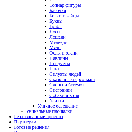
Топиар фигуры
Бабочки
Белки и зайцы
Буквы
Грибы
Лоси
Лошади
Медведи
Мячи
Ослы и олени
Павлины
Предметы
Птицы
Силуэты людей
Сказочные персонажи
Слоны и бегемоты
Снеговики
Собаки и коты
Улитки
Уличное освещение
Уникальные площадки
Реализованные проекты
Партнерам
Готовые решения