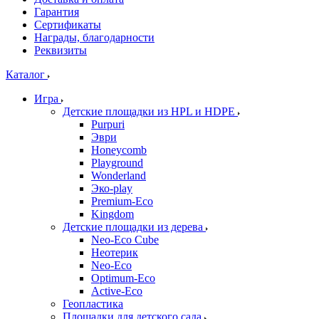
Гарантия
Сертификаты
Награды, благодарности
Реквизиты
Каталог
Игра
Детские площадки из HPL и HDPE
Purpuri
Эври
Honeycomb
Playground
Wonderland
Эко-play
Premium-Eco
Kingdom
Детские площадки из дерева
Neo-Eco Cube
Неотерик
Neo-Eco
Оptimum-Еco
Active-Eco
Геопластика
Площадки для детского сада