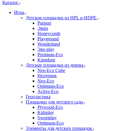
Каталог
Игра
Детские площадки из HPL и HDPE
Purpuri
Эври
Honeycomb
Playground
Wonderland
Эко-play
Premium-Eco
Kingdom
Детские площадки из дерева
Neo-Eco Cube
Неотерик
Neo-Eco
Оptimum-Еco
Active-Eco
Геопластика
Площадки для детского сада
Plywood-Eco
Kidsplay
Sweetplay
Оptimum-Еco
Элементы для детских площадок