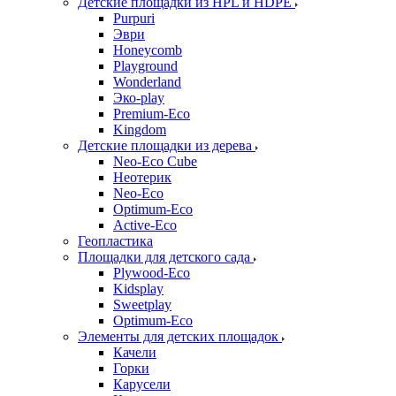
Детские площадки из HPL и HDPE
Purpuri
Эври
Honeycomb
Playground
Wonderland
Эко-play
Premium-Eco
Kingdom
Детские площадки из дерева
Neo-Eco Cube
Неотерик
Neo-Eco
Оptimum-Еco
Active-Eco
Геопластика
Площадки для детского сада
Plywood-Eco
Kidsplay
Sweetplay
Оptimum-Еco
Элементы для детских площадок
Качели
Горки
Карусели