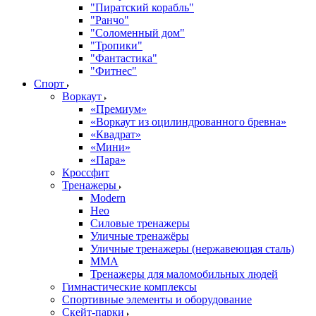
"Пиратский корабль"
"Ранчо"
"Соломенный дом"
"Тропики"
"Фантастика"
"Фитнес"
Спорт
Воркаут
«Премиум»
«Воркаут из оцилиндрованного бревна»
«Квадрат»
«Мини»
«Пара»
Кроссфит
Тренажеры
Modern
Нео
Силовые тренажеры
Уличные тренажёры
Уличные тренажеры (нержавеющая сталь)
ММА
Тренажеры для маломобильных людей
Гимнастические комплексы
Спортивные элементы и оборудование
Скейт-парки