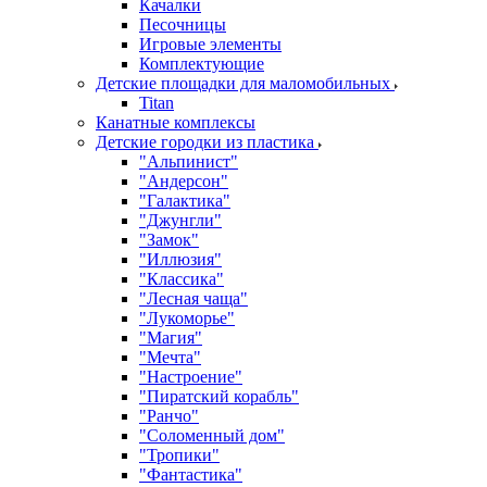
Качалки
Песочницы
Игровые элементы
Комплектующие
Детские площадки для маломобильных
Titan
Канатные комплексы
Детские городки из пластика
"Альпинист"
"Андерсон"
"Галактика"
"Джунгли"
"Замок"
"Иллюзия"
"Классика"
"Лесная чаща"
"Лукоморье"
"Магия"
"Мечта"
"Настроение"
"Пиратский корабль"
"Ранчо"
"Соломенный дом"
"Тропики"
"Фантастика"