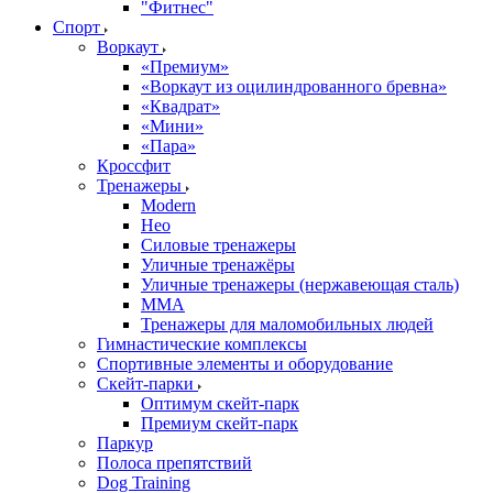
"Фитнес"
Спорт
Воркаут
«Премиум»
«Воркаут из оцилиндрованного бревна»
«Квадрат»
«Мини»
«Пара»
Кроссфит
Тренажеры
Modern
Нео
Силовые тренажеры
Уличные тренажёры
Уличные тренажеры (нержавеющая сталь)
ММА
Тренажеры для маломобильных людей
Гимнастические комплексы
Спортивные элементы и оборудование
Скейт-парки
Оптимум скейт-парк
Премиум скейт-парк
Паркур
Полоса препятствий
Dog Training