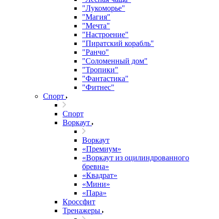
"Лукоморье"
"Магия"
"Мечта"
"Настроение"
"Пиратский корабль"
"Ранчо"
"Соломенный дом"
"Тропики"
"Фантастика"
"Фитнес"
Спорт
Спорт
Воркаут
Воркаут
«Премиум»
«Воркаут из оцилиндрованного
бревна»
«Квадрат»
«Мини»
«Пара»
Кроссфит
Тренажеры