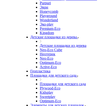
Purpuri
Эври
Honeycomb
Playground
Wonderland
Эко-play
Premium-Eco
Kingdom
Детские площадки из дерева
Детские площадки из дерева
Neo-Eco Cube
Неотерик
Neo-Eco
Оptimum-Еco
Active-Eco
Геопластика
Площадки для детского сада
Площадки для детского сада
Plywood-Eco
Kidsplay
Sweetplay
Оptimum-Еco
Элементы для детских площадок