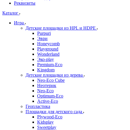
Реквизиты
Каталог
Игра
Детские площадки из HPL и HDPE
Purpuri
Эври
Honeycomb
Playground
Wonderland
Эко-play
Premium-Eco
Kingdom
Детские площадки из дерева
Neo-Eco Cube
Неотерик
Neo-Eco
Оptimum-Еco
Active-Eco
Геопластика
Площадки для детского сада
Plywood-Eco
Kidsplay
Sweetplay