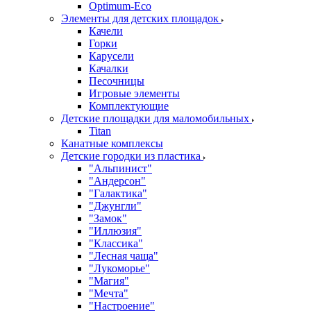
Оptimum-Еco
Элементы для детских площадок
Качели
Горки
Карусели
Качалки
Песочницы
Игровые элементы
Комплектующие
Детские площадки для маломобильных
Titan
Канатные комплексы
Детские городки из пластика
"Альпинист"
"Андерсон"
"Галактика"
"Джунгли"
"Замок"
"Иллюзия"
"Классика"
"Лесная чаща"
"Лукоморье"
"Магия"
"Мечта"
"Настроение"