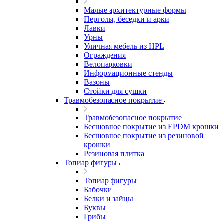
Малые архитектурные формы
Перголы, беседки и арки
Лавки
Урны
Уличная мебель из HPL
Ограждения
Велопарковки
Информационные стенды
Вазоны
Стойки для сушки
Травмобезопасное покрытие
Травмобезопасное покрытие
Бесшовное покрытие из EPDM крошки
Бесшовное покрытие из резиновой
крошки
Резиновая плитка
Топиар фигуры
Топиар фигуры
Бабочки
Белки и зайцы
Буквы
Грибы