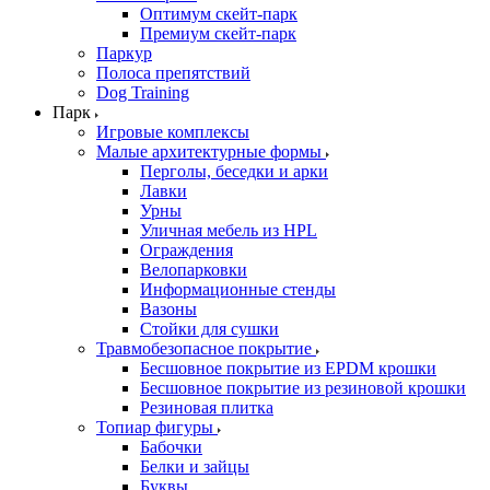
Оптимум скейт-парк
Премиум скейт-парк
Паркур
Полоса препятствий
Dog Training
Парк
Игровые комплексы
Малые архитектурные формы
Перголы, беседки и арки
Лавки
Урны
Уличная мебель из HPL
Ограждения
Велопарковки
Информационные стенды
Вазоны
Стойки для сушки
Травмобезопасное покрытие
Бесшовное покрытие из EPDM крошки
Бесшовное покрытие из резиновой крошки
Резиновая плитка
Топиар фигуры
Бабочки
Белки и зайцы
Буквы