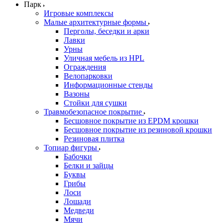
Парк
Игровые комплексы
Малые архитектурные формы
Перголы, беседки и арки
Лавки
Урны
Уличная мебель из HPL
Ограждения
Велопарковки
Информационные стенды
Вазоны
Стойки для сушки
Травмобезопасное покрытие
Бесшовное покрытие из EPDM крошки
Бесшовное покрытие из резиновой крошки
Резиновая плитка
Топиар фигуры
Бабочки
Белки и зайцы
Буквы
Грибы
Лоси
Лошади
Медведи
Мячи