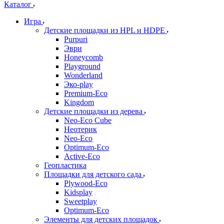
Каталог
Игра
Детские площадки из HPL и HDPE
Purpuri
Эври
Honeycomb
Playground
Wonderland
Эко-play
Premium-Eco
Kingdom
Детские площадки из дерева
Neo-Eco Cube
Неотерик
Neo-Eco
Оptimum-Еco
Active-Eco
Геопластика
Площадки для детского сада
Plywood-Eco
Kidsplay
Sweetplay
Оptimum-Еco
Элементы для детских площадок