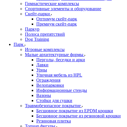
Гимнастические комплексы
Спортивные элементы и оборудование
Скейт-парки
Оптимум скейт-парк
Премиум скейт-парк
Паркур
Полоса препятствий
Dog Training
Парк
Игровые комплексы
Малые архитектурные формы
Перголы, беседки и арки
Лавки
Урны
Уличная мебель из HPL
Ограждения
Велопарковки
Информационные стенды
Вазоны
Стойки для сушки
Травмобезопасное покрытие
Бесшовное покрытие из EPDM крошки
Бесшовное покрытие из резиновой крошки
Резиновая плитка
Топиар фигуры