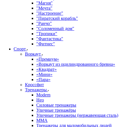
"Магия"
"Мечта"
"Настроение"
"Пиратский корабль"
"Ранчо"
"Соломенный дом"
"Тропики"
"Фантастика"
"Фитнес"
Спорт
Воркаут
«Премиум»
«Воркаут из оцилиндрованного бревна»
«Квадрат»
«Мини»
«Пара»
Кроссфит
Тренажеры
Modern
Нео
Силовые тренажеры
Уличные тренажёры
Уличные тренажеры (нержавеющая сталь)
ММА
Тренажеры для маломобильных людей