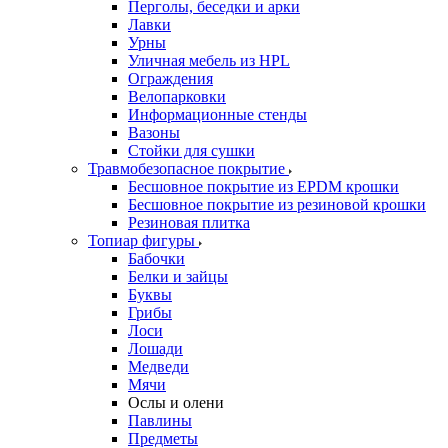
Перголы, беседки и арки
Лавки
Урны
Уличная мебель из HPL
Ограждения
Велопарковки
Информационные стенды
Вазоны
Стойки для сушки
Травмобезопасное покрытие
Бесшовное покрытие из EPDM крошки
Бесшовное покрытие из резиновой крошки
Резиновая плитка
Топиар фигуры
Бабочки
Белки и зайцы
Буквы
Грибы
Лоси
Лошади
Медведи
Мячи
Ослы и олени
Павлины
Предметы