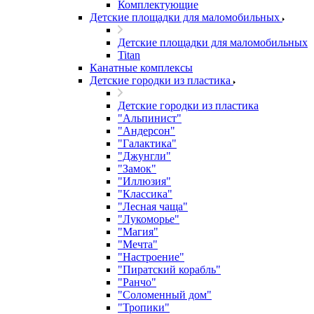
Комплектующие
Детские площадки для маломобильных
Детские площадки для маломобильных
Titan
Канатные комплексы
Детские городки из пластика
Детские городки из пластика
"Альпинист"
"Андерсон"
"Галактика"
"Джунгли"
"Замок"
"Иллюзия"
"Классика"
"Лесная чаща"
"Лукоморье"
"Магия"
"Мечта"
"Настроение"
"Пиратский корабль"
"Ранчо"
"Соломенный дом"
"Тропики"