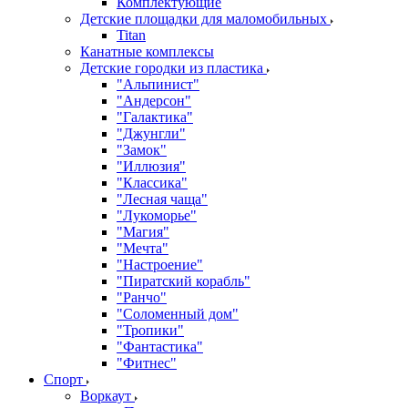
Комплектующие
Детские площадки для маломобильных
Titan
Канатные комплексы
Детские городки из пластика
"Альпинист"
"Андерсон"
"Галактика"
"Джунгли"
"Замок"
"Иллюзия"
"Классика"
"Лесная чаща"
"Лукоморье"
"Магия"
"Мечта"
"Настроение"
"Пиратский корабль"
"Ранчо"
"Соломенный дом"
"Тропики"
"Фантастика"
"Фитнес"
Спорт
Воркаут