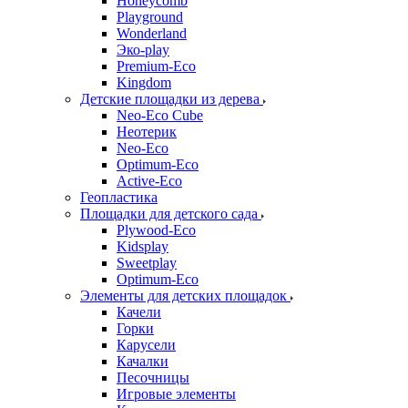
Honeycomb
Playground
Wonderland
Эко-play
Premium-Eco
Kingdom
Детские площадки из дерева
Neo-Eco Cube
Неотерик
Neo-Eco
Оptimum-Еco
Active-Eco
Геопластика
Площадки для детского сада
Plywood-Eco
Kidsplay
Sweetplay
Оptimum-Еco
Элементы для детских площадок
Качели
Горки
Карусели
Качалки
Песочницы
Игровые элементы