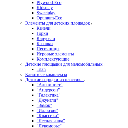
Plywood-Eco
Kidsplay
Sweetplay
Оptimum-Еco
Элементы для детских площадок
Качели
Горки
Карусели
Качалки
Песочницы
Игровые элементы
Комплектующие
Детские площадки для маломобильных
Titan
Канатные комплексы
Детские городки из пластика
"Альпинист"
"Андерсон"
"Галактика"
"Джунгли"
"Замок"
"Иллюзия"
"Классика"
"Лесная чаща"
"Лукоморье"