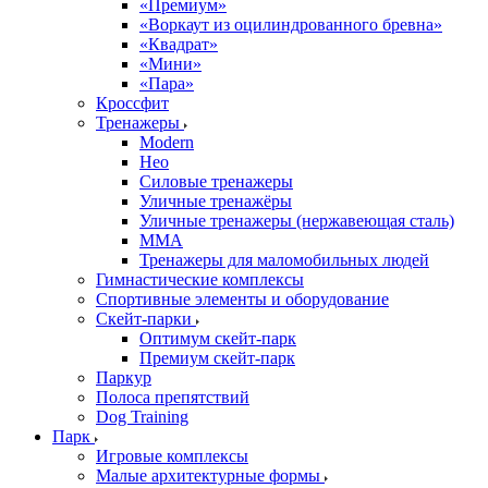
«Премиум»
«Воркаут из оцилиндрованного бревна»
«Квадрат»
«Мини»
«Пара»
Кроссфит
Тренажеры
Modern
Нео
Силовые тренажеры
Уличные тренажёры
Уличные тренажеры (нержавеющая сталь)
ММА
Тренажеры для маломобильных людей
Гимнастические комплексы
Спортивные элементы и оборудование
Скейт-парки
Оптимум скейт-парк
Премиум скейт-парк
Паркур
Полоса препятствий
Dog Training
Парк
Игровые комплексы
Малые архитектурные формы