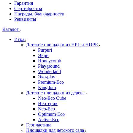
Гарантия
Сертификаты
Награды, благодарности
Реквизиты
Каталог
Игра
Детские площадки из HPL и HDPE
Purpuri
Эври
Honeycomb
Playground
Wonderland
Эко-play
Premium-Eco
Kingdom
Детские площадки из дерева
Neo-Eco Cube
Неотерик
Neo-Eco
Оptimum-Еco
Active-Eco
Геопластика
Площадки для детского сада