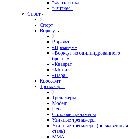
"Фантастика"
"Фитнес"
Спорт
Спорт
Воркаут
Воркаут
«Премиум»
«Воркаут из оцилиндрованного
бревна»
«Квадрат»
«Мини»
«Пара»
Кроссфит
Тренажеры
Тренажеры
Modern
Нео
Силовые тренажеры
Уличные тренажёры
Уличные тренажеры (нержавеющая
сталь)
ММА