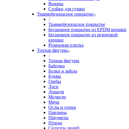
Вазоны
Стойки для сушки
Травмобезопасное покрытие
Травмобезопасное покрытие
Бесшовное покрытие из EPDM крошки
Бесшовное покрытие из резиновой
крошки
Резиновая плитка
Топиар фигуры
Топиар фигуры
Бабочки
Белки и зайцы
Буквы
Грибы
Лоси
Лошади
Медведи
Мячи
Ослы и олени
Павлины
Предметы
Птицы
Силуэты людей