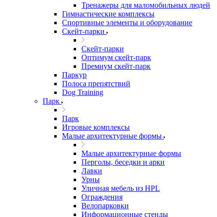
Тренажеры для маломобильных людей
Гимнастические комплексы
Спортивные элементы и оборудование
Скейт-парки
Скейт-парки
Оптимум скейт-парк
Премиум скейт-парк
Паркур
Полоса препятствий
Dog Training
Парк
Парк
Игровые комплексы
Малые архитектурные формы
Малые архитектурные формы
Перголы, беседки и арки
Лавки
Урны
Уличная мебель из HPL
Ограждения
Велопарковки
Информационные стенды