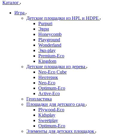
Каталог
Игра
Детские площадки из HPL и HDPE
Purpuri
Эври
Honeycomb
Playground
Wonderland
Эко-play
Premium-Eco
Kingdom
Детские площадки из дерева
Neo-Eco Cube
Неотерик
Neo-Eco
Оptimum-Еco
Active-Eco
Геопластика
Площадки для детского сада
Plywood-Eco
Kidsplay
Sweetplay
Оptimum-Еco
Элементы для детских площадок