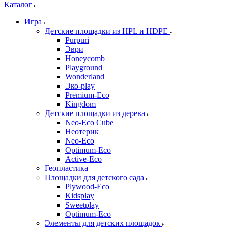
Каталог
Игра
Детские площадки из HPL и HDPE
Purpuri
Эври
Honeycomb
Playground
Wonderland
Эко-play
Premium-Eco
Kingdom
Детские площадки из дерева
Neo-Eco Cube
Неотерик
Neo-Eco
Оptimum-Еco
Active-Eco
Геопластика
Площадки для детского сада
Plywood-Eco
Kidsplay
Sweetplay
Оptimum-Еco
Элементы для детских площадок