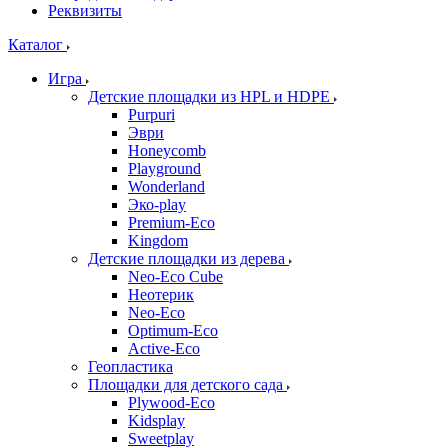
Реквизиты
Каталог
Игра
Детские площадки из HPL и HDPE
Purpuri
Эври
Honeycomb
Playground
Wonderland
Эко-play
Premium-Eco
Kingdom
Детские площадки из дерева
Neo-Eco Cube
Неотерик
Neo-Eco
Оptimum-Еco
Active-Eco
Геопластика
Площадки для детского сада
Plywood-Eco
Kidsplay
Sweetplay