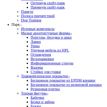
Оптимум скейт-парк
Премиум скейт-парк
Паркур
Полоса препятствий
Dog Training
Парк
Игровые комплексы
Малые архитектурные формы
Перголы, беседки и арки
Лавки
Урны
Уличная мебель из HPL
Ограждения
Велопарковки
Информационные стенды
Вазоны
Стойки для сушки
Травмобезопасное покрытие
Бесшовное покрытие из EPDM крошки
Бесшовное покрытие из резиновой крошки
Резиновая плитка
Топиар фигуры
Бабочки
Белки и зайцы
Буквы