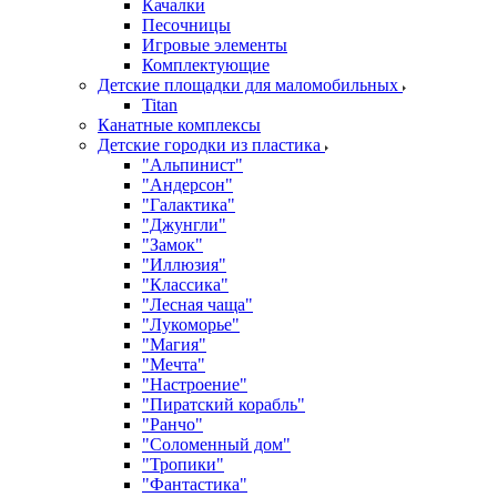
Качалки
Песочницы
Игровые элементы
Комплектующие
Детские площадки для маломобильных
Titan
Канатные комплексы
Детские городки из пластика
"Альпинист"
"Андерсон"
"Галактика"
"Джунгли"
"Замок"
"Иллюзия"
"Классика"
"Лесная чаща"
"Лукоморье"
"Магия"
"Мечта"
"Настроение"
"Пиратский корабль"
"Ранчо"
"Соломенный дом"
"Тропики"
"Фантастика"