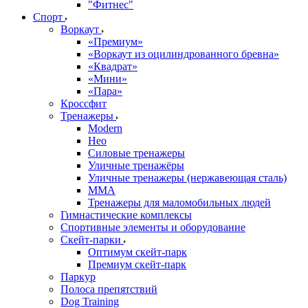
"Фитнес"
Спорт
Воркаут
«Премиум»
«Воркаут из оцилиндрованного бревна»
«Квадрат»
«Мини»
«Пара»
Кроссфит
Тренажеры
Modern
Нео
Силовые тренажеры
Уличные тренажёры
Уличные тренажеры (нержавеющая сталь)
ММА
Тренажеры для маломобильных людей
Гимнастические комплексы
Спортивные элементы и оборудование
Скейт-парки
Оптимум скейт-парк
Премиум скейт-парк
Паркур
Полоса препятствий
Dog Training