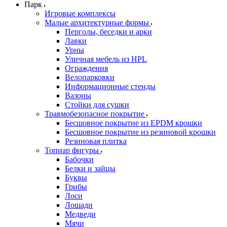
Парк
Игровые комплексы
Малые архитектурные формы
Перголы, беседки и арки
Лавки
Урны
Уличная мебель из HPL
Ограждения
Велопарковки
Информационные стенды
Вазоны
Стойки для сушки
Травмобезопасное покрытие
Бесшовное покрытие из EPDM крошки
Бесшовное покрытие из резиновой крошки
Резиновая плитка
Топиар фигуры
Бабочки
Белки и зайцы
Буквы
Грибы
Лоси
Лошади
Медведи
Мячи