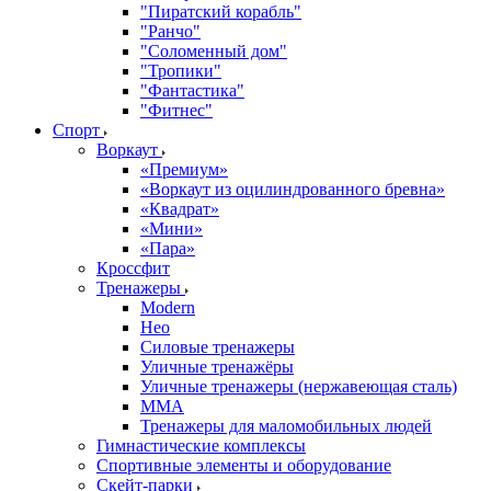
"Пиратский корабль"
"Ранчо"
"Соломенный дом"
"Тропики"
"Фантастика"
"Фитнес"
Спорт
Воркаут
«Премиум»
«Воркаут из оцилиндрованного бревна»
«Квадрат»
«Мини»
«Пара»
Кроссфит
Тренажеры
Modern
Нео
Силовые тренажеры
Уличные тренажёры
Уличные тренажеры (нержавеющая сталь)
ММА
Тренажеры для маломобильных людей
Гимнастические комплексы
Спортивные элементы и оборудование
Скейт-парки