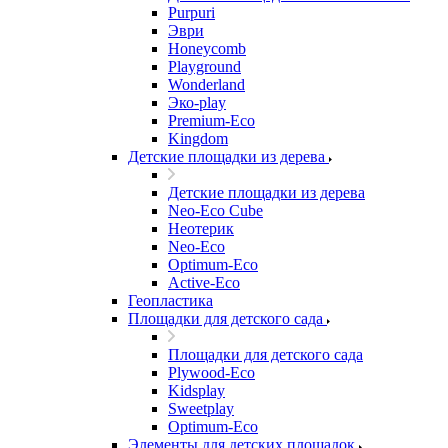
Purpuri
Эври
Honeycomb
Playground
Wonderland
Эко-play
Premium-Eco
Kingdom
Детские площадки из дерева
Детские площадки из дерева
Neo-Eco Cube
Неотерик
Neo-Eco
Оptimum-Еco
Active-Eco
Геопластика
Площадки для детского сада
Площадки для детского сада
Plywood-Eco
Kidsplay
Sweetplay
Оptimum-Еco
Элементы для детских площадок