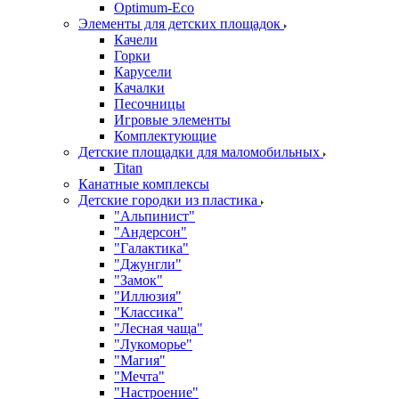
Оptimum-Еco
Элементы для детских площадок
Качели
Горки
Карусели
Качалки
Песочницы
Игровые элементы
Комплектующие
Детские площадки для маломобильных
Titan
Канатные комплексы
Детские городки из пластика
"Альпинист"
"Андерсон"
"Галактика"
"Джунгли"
"Замок"
"Иллюзия"
"Классика"
"Лесная чаща"
"Лукоморье"
"Магия"
"Мечта"
"Настроение"