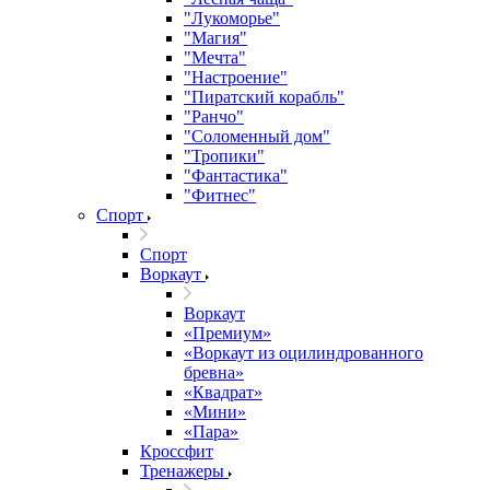
"Лукоморье"
"Магия"
"Мечта"
"Настроение"
"Пиратский корабль"
"Ранчо"
"Соломенный дом"
"Тропики"
"Фантастика"
"Фитнес"
Спорт
Спорт
Воркаут
Воркаут
«Премиум»
«Воркаут из оцилиндрованного
бревна»
«Квадрат»
«Мини»
«Пара»
Кроссфит
Тренажеры