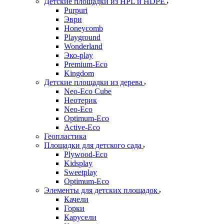
Детские площадки из HPL и HDPE
Purpuri
Эври
Honeycomb
Playground
Wonderland
Эко-play
Premium-Eco
Kingdom
Детские площадки из дерева
Neo-Eco Cube
Неотерик
Neo-Eco
Оptimum-Еco
Active-Eco
Геопластика
Площадки для детского сада
Plywood-Eco
Kidsplay
Sweetplay
Оptimum-Еco
Элементы для детских площадок
Качели
Горки
Карусели