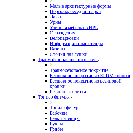
Малые архитектурные формы
Перголы, беседки и арки
Лавки
Урны
Уличная мебель из HPL
Ограждения
Велопарковки
Информационные стенды
Вазоны
Стойки для сушки
Травмобезопасное покрытие
Травмобезопасное покрытие
Бесшовное покрытие из EPDM крошки
Бесшовное покрытие из резиновой
крошки
Резиновая плитка
Топиар фигуры
Топиар фигуры
Бабочки
Белки и зайцы
Буквы
Грибы