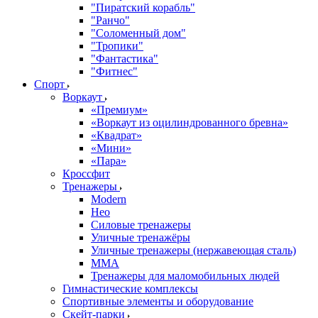
"Пиратский корабль"
"Ранчо"
"Соломенный дом"
"Тропики"
"Фантастика"
"Фитнес"
Спорт
Воркаут
«Премиум»
«Воркаут из оцилиндрованного бревна»
«Квадрат»
«Мини»
«Пара»
Кроссфит
Тренажеры
Modern
Нео
Силовые тренажеры
Уличные тренажёры
Уличные тренажеры (нержавеющая сталь)
ММА
Тренажеры для маломобильных людей
Гимнастические комплексы
Спортивные элементы и оборудование
Скейт-парки