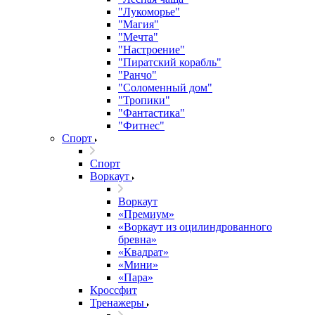
"Лукоморье"
"Магия"
"Мечта"
"Настроение"
"Пиратский корабль"
"Ранчо"
"Соломенный дом"
"Тропики"
"Фантастика"
"Фитнес"
Спорт
Спорт
Воркаут
Воркаут
«Премиум»
«Воркаут из оцилиндрованного
бревна»
«Квадрат»
«Мини»
«Пара»
Кроссфит
Тренажеры