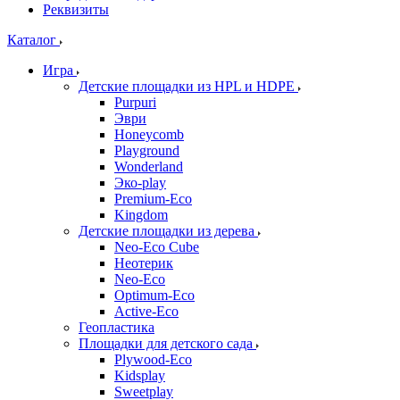
Реквизиты
Каталог
Игра
Детские площадки из HPL и HDPE
Purpuri
Эври
Honeycomb
Playground
Wonderland
Эко-play
Premium-Eco
Kingdom
Детские площадки из дерева
Neo-Eco Cube
Неотерик
Neo-Eco
Оptimum-Еco
Active-Eco
Геопластика
Площадки для детского сада
Plywood-Eco
Kidsplay
Sweetplay