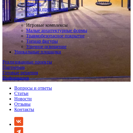
Паркур
Полоса препятствий
Dog Training
Парк
Игровые комплексы
Малые архитектурные формы
Травмобезопасное покрытие
Топиар фигуры
Уличное освещение
Уникальные площадки
Реализованные проекты
Партнерам
Готовые решения
Информация
Вопросы и ответы
Статьи
Новости
Отзывы
Контакты