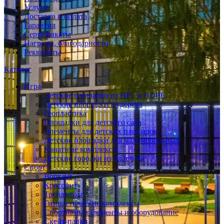
Услуги
Доставка и оплата
Гарантия
Сертификаты
Награды, благодарности
Реквизиты
Каталог
Игра
Детские площадки из HPL и HDPE
Детские площадки из дерева
Геопластика
Площадки для детского сада
Элементы для детских площадок
Детские площадки для маломобильных
Канатные комплексы
Детские городки из пластика
Спорт
Воркаут
Кроссфит
Тренажеры
Гимнастические комплексы
Спортивные элементы и оборудование
Скейт-парки