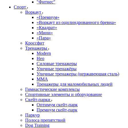
"Фитнес"
Спорт
Воркаут
«Премиум»
«Воркаут из оцилиндрованного бревна»
«Квадрат»
«Мини»
«Пара»
Кроссфит
Тренажеры
Modern
Нео
Силовые тренажеры
Уличные тренажёры
Уличные тренажеры (нержавеющая сталь)
ММА
Тренажеры для маломобильных людей
Гимнастические комплексы
Спортивные элементы и оборудование
Скейт-парки
Оптимум скейт-парк
Премиум скейт-парк
Паркур
Полоса препятствий
Dog Training