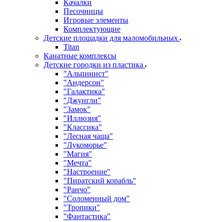
Качалки
Песочницы
Игровые элементы
Комплектующие
Детские площадки для маломобильных
Titan
Канатные комплексы
Детские городки из пластика
"Альпинист"
"Андерсон"
"Галактика"
"Джунгли"
"Замок"
"Иллюзия"
"Классика"
"Лесная чаща"
"Лукоморье"
"Магия"
"Мечта"
"Настроение"
"Пиратский корабль"
"Ранчо"
"Соломенный дом"
"Тропики"
"Фантастика"