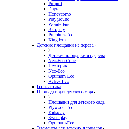
Purpuri
Эври
Honeycomb
Playground
Wonderland
Эко-play
Premium-Eco
Kingdom
Детские площадки из дерева
Детские площадки из дерева
Neo-Eco Cube
Неотерик
Neo-Eco
Оptimum-Еco
Active-Eco
Геопластика
Площадки для детского сада
Площадки для детского сада
Plywood-Eco
Kidsplay
Sweetplay
Оptimum-Еco
Элементы для детских площадок