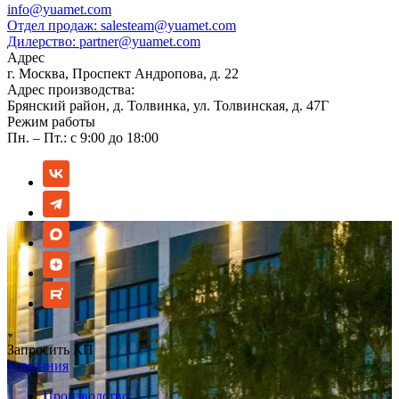
info@yuamet.com
Отдел продаж:
salesteam@yuamet.com
Дилерство:
partner@yuamet.com
Адрес
г. Москва, Проспект Андропова, д. 22
Адрес производства:
Брянский район, д. Толвинка, ул. Толвинская, д. 47Г
Режим работы
Пн. – Пт.: с 9:00 до 18:00
Запросить КП
Компания
Производство