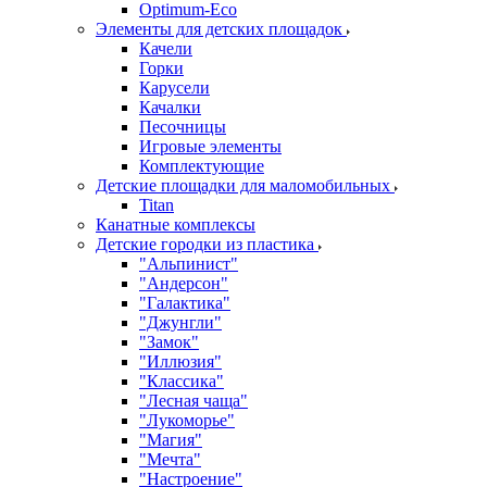
Оptimum-Еco
Элементы для детских площадок
Качели
Горки
Карусели
Качалки
Песочницы
Игровые элементы
Комплектующие
Детские площадки для маломобильных
Titan
Канатные комплексы
Детские городки из пластика
"Альпинист"
"Андерсон"
"Галактика"
"Джунгли"
"Замок"
"Иллюзия"
"Классика"
"Лесная чаща"
"Лукоморье"
"Магия"
"Мечта"
"Настроение"