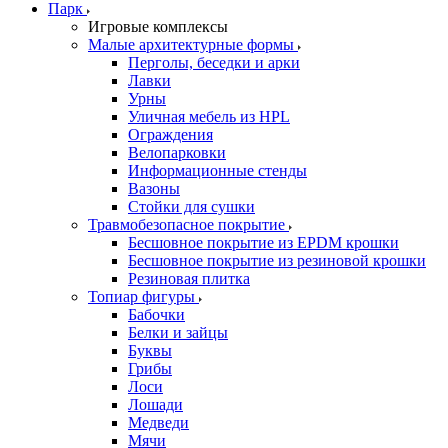
Парк
Игровые комплексы
Малые архитектурные формы
Перголы, беседки и арки
Лавки
Урны
Уличная мебель из HPL
Ограждения
Велопарковки
Информационные стенды
Вазоны
Стойки для сушки
Травмобезопасное покрытие
Бесшовное покрытие из EPDM крошки
Бесшовное покрытие из резиновой крошки
Резиновая плитка
Топиар фигуры
Бабочки
Белки и зайцы
Буквы
Грибы
Лоси
Лошади
Медведи
Мячи