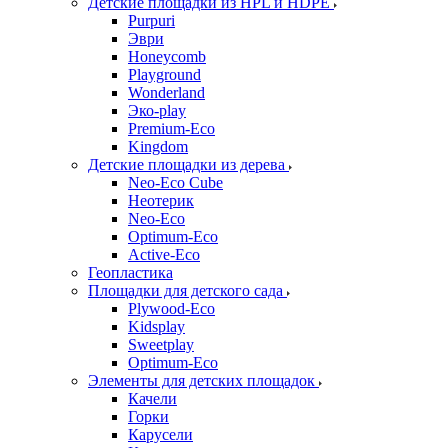
Детские площадки из HPL и HDPE
Purpuri
Эври
Honeycomb
Playground
Wonderland
Эко-play
Premium-Eco
Kingdom
Детские площадки из дерева
Neo-Eco Cube
Неотерик
Neo-Eco
Оptimum-Еco
Active-Eco
Геопластика
Площадки для детского сада
Plywood-Eco
Kidsplay
Sweetplay
Оptimum-Еco
Элементы для детских площадок
Качели
Горки
Карусели