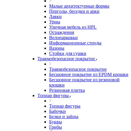
Малые архитектурные формы
Перголы, беседки и арки
Лавки
Урны
Уличная мебель из HPL
Ограждения
Велопарковки
Информационные стенды
Вазоны
Стойки для сушки
Травмобезопасное покрытие
Травмобезопасное покрытие
Бесшовное покрытие из EPDM крошки
Бесшовное покрытие из резиновой
крошки
Резиновая плитка
Топиар фигуры
Топиар фигуры
Бабочки
Белки и зайцы
Буквы
Грибы