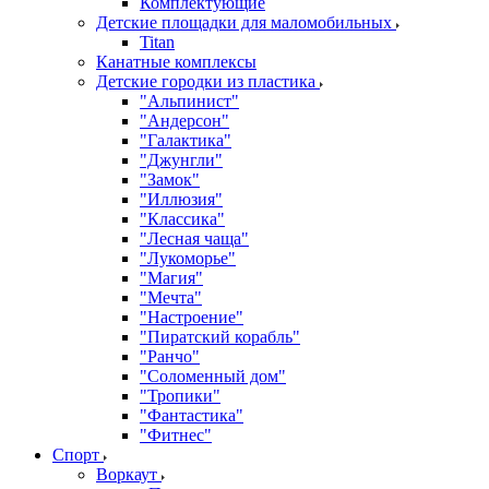
Комплектующие
Детские площадки для маломобильных
Titan
Канатные комплексы
Детские городки из пластика
"Альпинист"
"Андерсон"
"Галактика"
"Джунгли"
"Замок"
"Иллюзия"
"Классика"
"Лесная чаща"
"Лукоморье"
"Магия"
"Мечта"
"Настроение"
"Пиратский корабль"
"Ранчо"
"Соломенный дом"
"Тропики"
"Фантастика"
"Фитнес"
Спорт
Воркаут