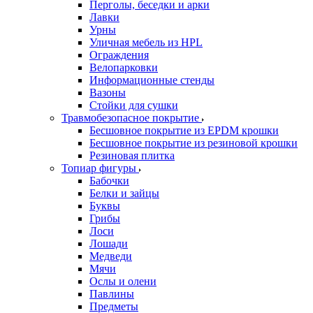
Перголы, беседки и арки
Лавки
Урны
Уличная мебель из HPL
Ограждения
Велопарковки
Информационные стенды
Вазоны
Стойки для сушки
Травмобезопасное покрытие
Бесшовное покрытие из EPDM крошки
Бесшовное покрытие из резиновой крошки
Резиновая плитка
Топиар фигуры
Бабочки
Белки и зайцы
Буквы
Грибы
Лоси
Лошади
Медведи
Мячи
Ослы и олени
Павлины
Предметы