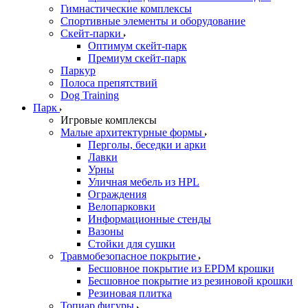
Гимнастические комплексы
Спортивные элементы и оборудование
Скейт-парки
Оптимум скейт-парк
Премиум скейт-парк
Паркур
Полоса препятствий
Dog Training
Парк
Игровые комплексы
Малые архитектурные формы
Перголы, беседки и арки
Лавки
Урны
Уличная мебель из HPL
Ограждения
Велопарковки
Информационные стенды
Вазоны
Стойки для сушки
Травмобезопасное покрытие
Бесшовное покрытие из EPDM крошки
Бесшовное покрытие из резиновой крошки
Резиновая плитка
Топиар фигуры