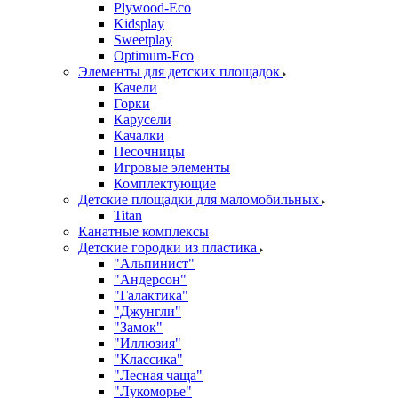
Plywood-Eco
Kidsplay
Sweetplay
Оptimum-Еco
Элементы для детских площадок
Качели
Горки
Карусели
Качалки
Песочницы
Игровые элементы
Комплектующие
Детские площадки для маломобильных
Titan
Канатные комплексы
Детские городки из пластика
"Альпинист"
"Андерсон"
"Галактика"
"Джунгли"
"Замок"
"Иллюзия"
"Классика"
"Лесная чаща"
"Лукоморье"