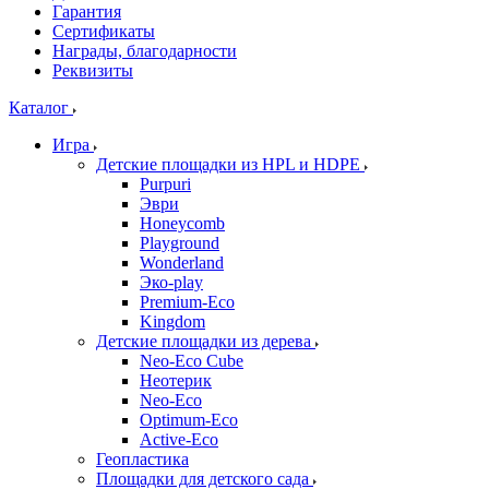
Гарантия
Сертификаты
Награды, благодарности
Реквизиты
Каталог
Игра
Детские площадки из HPL и HDPE
Purpuri
Эври
Honeycomb
Playground
Wonderland
Эко-play
Premium-Eco
Kingdom
Детские площадки из дерева
Neo-Eco Cube
Неотерик
Neo-Eco
Оptimum-Еco
Active-Eco
Геопластика
Площадки для детского сада