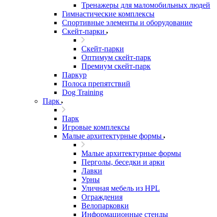
Тренажеры для маломобильных людей
Гимнастические комплексы
Спортивные элементы и оборудование
Скейт-парки
Скейт-парки
Оптимум скейт-парк
Премиум скейт-парк
Паркур
Полоса препятствий
Dog Training
Парк
Парк
Игровые комплексы
Малые архитектурные формы
Малые архитектурные формы
Перголы, беседки и арки
Лавки
Урны
Уличная мебель из HPL
Ограждения
Велопарковки
Информационные стенды