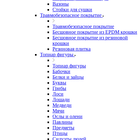
Вазоны
Стойки для сушки
Травмобезопасное покрытие
Травмобезопасное покрытие
Бесшовное покрытие из EPDM крошки
Бесшовное покрытие из резиновой
крошки
Резиновая плитка
Топиар фигуры
Топиар фигуры
Бабочки
Белки и зайцы
Буквы
Грибы
Лоси
Лошади
Медведи
Мячи
Ослы и олени
Павлины
Предметы
Птицы
Силуэты людей