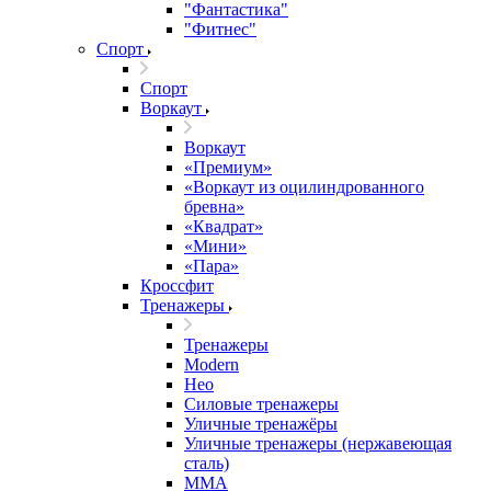
"Фантастика"
"Фитнес"
Спорт
Спорт
Воркаут
Воркаут
«Премиум»
«Воркаут из оцилиндрованного
бревна»
«Квадрат»
«Мини»
«Пара»
Кроссфит
Тренажеры
Тренажеры
Modern
Нео
Силовые тренажеры
Уличные тренажёры
Уличные тренажеры (нержавеющая
сталь)
ММА