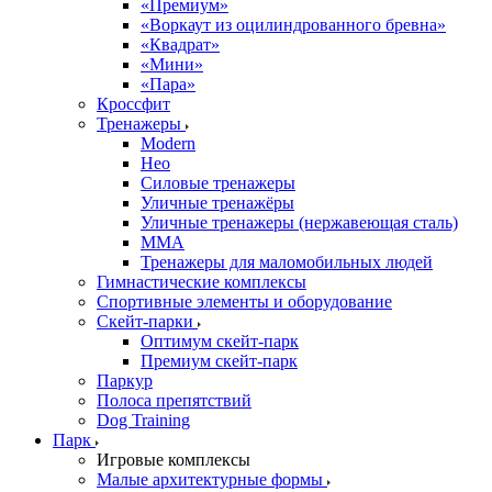
«Премиум»
«Воркаут из оцилиндрованного бревна»
«Квадрат»
«Мини»
«Пара»
Кроссфит
Тренажеры
Modern
Нео
Силовые тренажеры
Уличные тренажёры
Уличные тренажеры (нержавеющая сталь)
ММА
Тренажеры для маломобильных людей
Гимнастические комплексы
Спортивные элементы и оборудование
Скейт-парки
Оптимум скейт-парк
Премиум скейт-парк
Паркур
Полоса препятствий
Dog Training
Парк
Игровые комплексы
Малые архитектурные формы