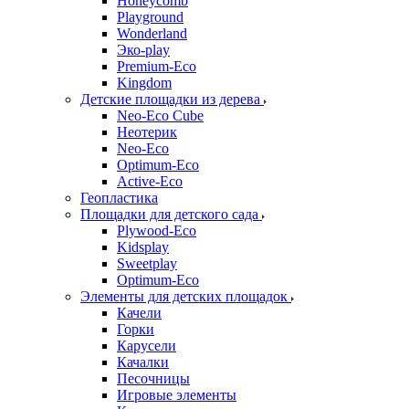
Honeycomb
Playground
Wonderland
Эко-play
Premium-Eco
Kingdom
Детские площадки из дерева
Neo-Eco Cube
Неотерик
Neo-Eco
Оptimum-Еco
Active-Eco
Геопластика
Площадки для детского сада
Plywood-Eco
Kidsplay
Sweetplay
Оptimum-Еco
Элементы для детских площадок
Качели
Горки
Карусели
Качалки
Песочницы
Игровые элементы