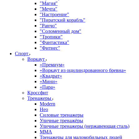
"Магия"
"Мечта"
"Настроение"
"Пиратский корабль"
"Ранчо"
"Соломенный дом"
"Тропики"
"Фантастика"
"Фитнес"
Спорт
Воркаут
«Премиум»
«Воркаут из оцилиндрованного бревна»
«Квадрат»
«Мини»
«Пара»
Кроссфит
Тренажеры
Modern
Нео
Силовые тренажеры
Уличные тренажёры
Уличные тренажеры (нержавеющая сталь)
ММА
Тренажеры для маломобильных людей