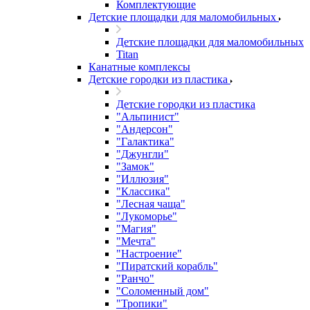
Комплектующие
Детские площадки для маломобильных
Детские площадки для маломобильных
Titan
Канатные комплексы
Детские городки из пластика
Детские городки из пластика
"Альпинист"
"Андерсон"
"Галактика"
"Джунгли"
"Замок"
"Иллюзия"
"Классика"
"Лесная чаща"
"Лукоморье"
"Магия"
"Мечта"
"Настроение"
"Пиратский корабль"
"Ранчо"
"Соломенный дом"
"Тропики"