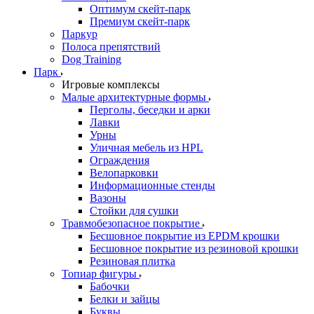
Оптимум скейт-парк
Премиум скейт-парк
Паркур
Полоса препятствий
Dog Training
Парк
Игровые комплексы
Малые архитектурные формы
Перголы, беседки и арки
Лавки
Урны
Уличная мебель из HPL
Ограждения
Велопарковки
Информационные стенды
Вазоны
Стойки для сушки
Травмобезопасное покрытие
Бесшовное покрытие из EPDM крошки
Бесшовное покрытие из резиновой крошки
Резиновая плитка
Топиар фигуры
Бабочки
Белки и зайцы
Буквы