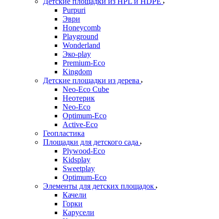
Детские площадки из HPL и HDPE
Purpuri
Эври
Honeycomb
Playground
Wonderland
Эко-play
Premium-Eco
Kingdom
Детские площадки из дерева
Neo-Eco Cube
Неотерик
Neo-Eco
Оptimum-Еco
Active-Eco
Геопластика
Площадки для детского сада
Plywood-Eco
Kidsplay
Sweetplay
Оptimum-Еco
Элементы для детских площадок
Качели
Горки
Карусели