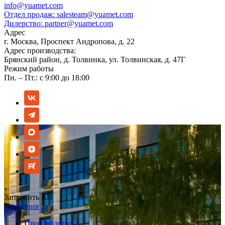
info@yuamet.com
Отдел продаж:
salesteam@yuamet.com
Дилерство:
partner@yuamet.com
Адрес
г. Москва, Проспект Андропова, д. 22
Адрес производства:
Брянский район, д. Толвинка, ул. Толвинская, д. 47Г
Режим работы
Пн. – Пт.: с 9:00 до 18:00
Запросить КП
Компания
Производство