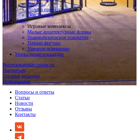
Паркур
Полоса препятствий
Dog Training
Парк
Игровые комплексы
Малые архитектурные формы
Травмобезопасное покрытие
Топиар фигуры
Уличное освещение
Уникальные площадки
Реализованные проекты
Партнерам
Готовые решения
Информация
Вопросы и ответы
Статьи
Новости
Отзывы
Контакты