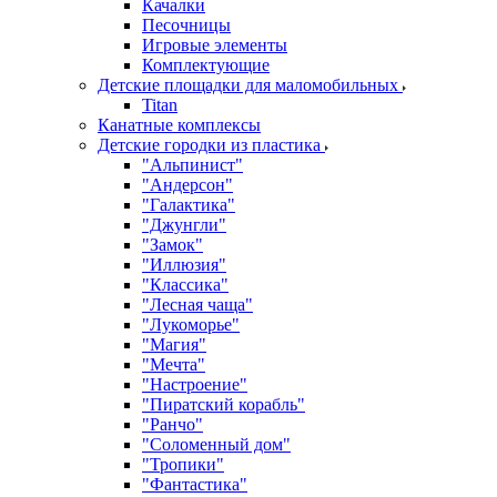
Качалки
Песочницы
Игровые элементы
Комплектующие
Детские площадки для маломобильных
Titan
Канатные комплексы
Детские городки из пластика
"Альпинист"
"Андерсон"
"Галактика"
"Джунгли"
"Замок"
"Иллюзия"
"Классика"
"Лесная чаща"
"Лукоморье"
"Магия"
"Мечта"
"Настроение"
"Пиратский корабль"
"Ранчо"
"Соломенный дом"
"Тропики"
"Фантастика"