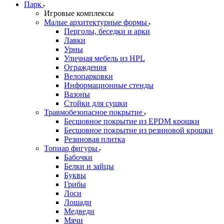
Парк
Игровые комплексы
Малые архитектурные формы
Перголы, беседки и арки
Лавки
Урны
Уличная мебель из HPL
Ограждения
Велопарковки
Информационные стенды
Вазоны
Стойки для сушки
Травмобезопасное покрытие
Бесшовное покрытие из EPDM крошки
Бесшовное покрытие из резиновой крошки
Резиновая плитка
Топиар фигуры
Бабочки
Белки и зайцы
Буквы
Грибы
Лоси
Лошади
Медведи
Мячи