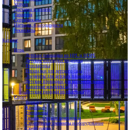
Услуги
Доставка и оплата
Гарантия
Сертификаты
Награды, благодарности
Реквизиты
Каталог
Игра
Детские площадки из HPL и HDPE
Детские площадки из дерева
Геопластика
Площадки для детского сада
Элементы для детских площадок
Детские площадки для маломобильных
Канатные комплексы
Детские городки из пластика
Спорт
Воркаут
Кроссфит
Тренажеры
Гимнастические комплексы
Спортивные элементы и оборудование
Скейт-парки