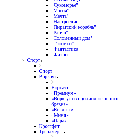
"Лукоморье"
"Магия"
"Мечта"
"Настроение"
"Пиратский корабль"
"Ранчо"
"Соломенный дом"
"Тропики"
"Фантастика"
"Фитнес"
Спорт
Спорт
Воркаут
Воркаут
«Премиум»
«Воркаут из оцилиндрованного
бревна»
«Квадрат»
«Мини»
«Пара»
Кроссфит
Тренажеры