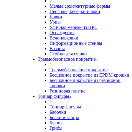
Малые архитектурные формы
Перголы, беседки и арки
Лавки
Урны
Уличная мебель из HPL
Ограждения
Велопарковки
Информационные стенды
Вазоны
Стойки для сушки
Травмобезопасное покрытие
Травмобезопасное покрытие
Бесшовное покрытие из EPDM крошки
Бесшовное покрытие из резиновой
крошки
Резиновая плитка
Топиар фигуры
Топиар фигуры
Бабочки
Белки и зайцы
Буквы
Грибы