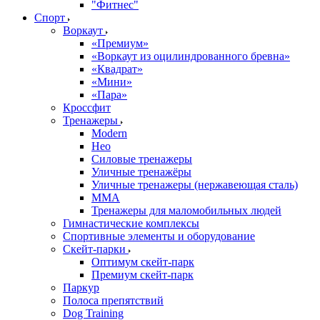
"Фитнес"
Спорт
Воркаут
«Премиум»
«Воркаут из оцилиндрованного бревна»
«Квадрат»
«Мини»
«Пара»
Кроссфит
Тренажеры
Modern
Нео
Силовые тренажеры
Уличные тренажёры
Уличные тренажеры (нержавеющая сталь)
ММА
Тренажеры для маломобильных людей
Гимнастические комплексы
Спортивные элементы и оборудование
Скейт-парки
Оптимум скейт-парк
Премиум скейт-парк
Паркур
Полоса препятствий
Dog Training