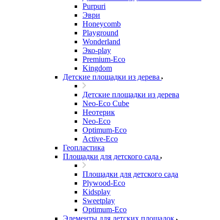
Purpuri
Эври
Honeycomb
Playground
Wonderland
Эко-play
Premium-Eco
Kingdom
Детские площадки из дерева
Детские площадки из дерева
Neo-Eco Cube
Неотерик
Neo-Eco
Оptimum-Еco
Active-Eco
Геопластика
Площадки для детского сада
Площадки для детского сада
Plywood-Eco
Kidsplay
Sweetplay
Оptimum-Еco
Элементы для детских площадок