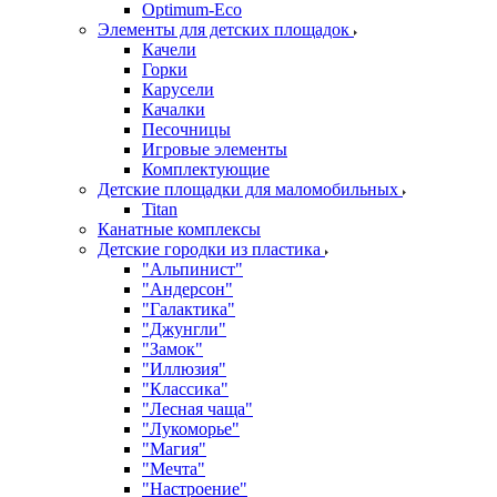
Оptimum-Еco
Элементы для детских площадок
Качели
Горки
Карусели
Качалки
Песочницы
Игровые элементы
Комплектующие
Детские площадки для маломобильных
Titan
Канатные комплексы
Детские городки из пластика
"Альпинист"
"Андерсон"
"Галактика"
"Джунгли"
"Замок"
"Иллюзия"
"Классика"
"Лесная чаща"
"Лукоморье"
"Магия"
"Мечта"
"Настроение"