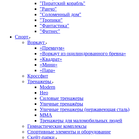
"Пиратский корабль"
"Ранчо"
"Соломенный дом"
"Тропики"
"Фантастика"
"Фитнес"
Спорт
Воркаут
«Премиум»
«Воркаут из оцилиндрованного бревна»
«Квадрат»
«Мини»
«Пара»
Кроссфит
Тренажеры
Modern
Нео
Силовые тренажеры
Уличные тренажёры
Уличные тренажеры (нержавеющая сталь)
ММА
Тренажеры для маломобильных людей
Гимнастические комплексы
Спортивные элементы и оборудование
Скейт-парки