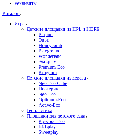
Реквизиты
Каталог
Игра
Детские площадки из HPL и HDPE
Purpuri
Эври
Honeycomb
Playground
Wonderland
Эко-play
Premium-Eco
Kingdom
Детские площадки из дерева
Neo-Eco Cube
Неотерик
Neo-Eco
Оptimum-Еco
Active-Eco
Геопластика
Площадки для детского сада
Plywood-Eco
Kidsplay
Sweetplay