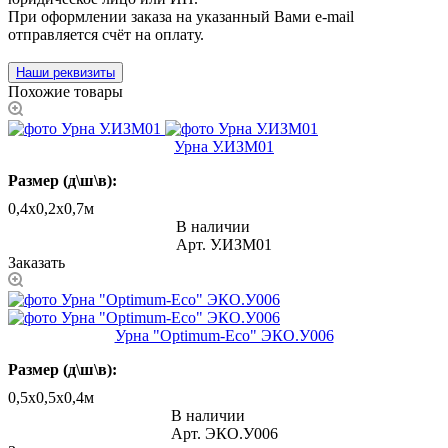
При оформлении заказа на указанный Вами e-mail
отправляется счёт на оплату.
Наши реквизиты
Похожие товары
Урна У.ИЗМ01
Размер (д\ш\в):
0,4х0,2х0,7м
В наличии
Арт.
У.ИЗМ01
Заказать
Урна "Оptimum-Еco" ЭКО.У006
Размер (д\ш\в):
0,5х0,5х0,4м
В наличии
Арт.
ЭКО.У006