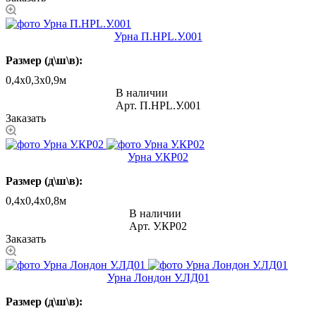
Урна П.НРL.У.001
Размер (д\ш\в):
0,4x0,3x0,9м
В наличии
Арт.
П.НРL.У.001
Заказать
Урна У.КР02
Размер (д\ш\в):
0,4х0,4х0,8м
В наличии
Арт.
У.КР02
Заказать
Урна Лондон У.ЛД01
Размер (д\ш\в):