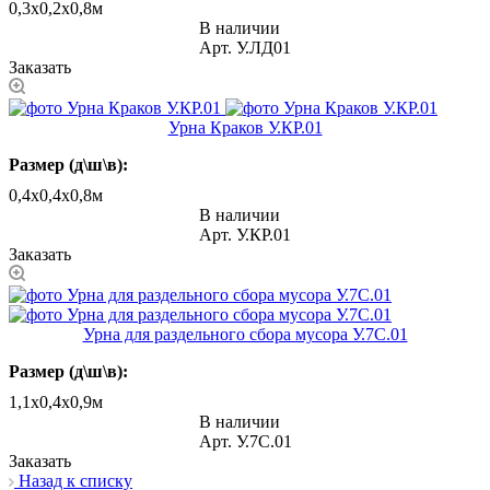
0,3х0,2х0,8м
В наличии
Арт.
У.ЛД01
Заказать
Урна Краков У.КР.01
Размер (д\ш\в):
0,4х0,4х0,8м
В наличии
Арт.
У.КР.01
Заказать
Урна для раздельного сбора мусора У.7С.01
Размер (д\ш\в):
1,1х0,4х0,9м
В наличии
Арт.
У.7С.01
Заказать
Назад к списку