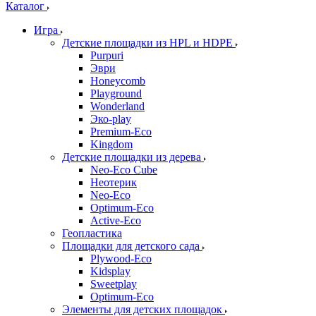
Каталог
Игра
Детские площадки из HPL и HDPE
Purpuri
Эври
Honeycomb
Playground
Wonderland
Эко-play
Premium-Eco
Kingdom
Детские площадки из дерева
Neo-Eco Cube
Неотерик
Neo-Eco
Оptimum-Еco
Active-Eco
Геопластика
Площадки для детского сада
Plywood-Eco
Kidsplay
Sweetplay
Оptimum-Еco
Элементы для детских площадок