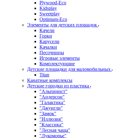
Plywood-Eco
Kidsplay
Sweetplay
Оptimum-Еco
Элементы для детских площадок
Качели
Горки
Карусели
Качалки
Песочницы
Игровые элементы
Комплектующие
Детские площадки для маломобильных
Titan
Канатные комплексы
Детские городки из пластика
"Альпинист"
"Андерсон"
"Галактика"
"Джунгли"
"Замок"
"Иллюзия"
"Классика"
"Лесная чаща"
"Лукоморье"