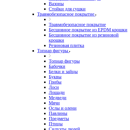
Вазоны
Стойки для сушки
Травмобезопасное покрытие
Травмобезопасное покрытие
Бесшовное покрытие из EPDM крошки
Бесшовное покрытие из резиновой
крошки
Резиновая плитка
Топиар фигуры
Топиар фигуры
Бабочки
Белки и зайцы
Буквы
Грибы
Лоси
Лошади
Медведи
Мячи
Ослы и олени
Павлины
Предметы
Птицы
Силуэты людей