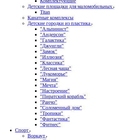
Комплектующие
Детские площадки для маломобильных
Titan
Канатные комплексы
Детские городки из пластика
"Альпинист"
"Андерсон"
"Галактика"
"Джунгли"
"Замок"
"Иллюзия"
"Классика"
"Лесная чаща"
"Лукоморье"
"Магия"
"Мечта"
"Настроение"
"Пиратский корабль"
"Ранчо"
"Соломенный дом"
"Тропики"
"Фантастика"
"Фитнес"
Спорт
Воркаут