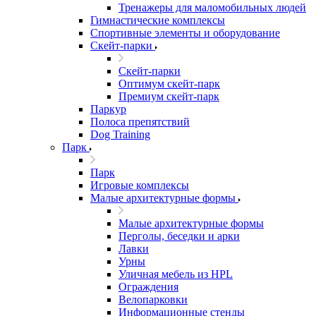
Тренажеры для маломобильных людей
Гимнастические комплексы
Спортивные элементы и оборудование
Скейт-парки
Скейт-парки
Оптимум скейт-парк
Премиум скейт-парк
Паркур
Полоса препятствий
Dog Training
Парк
Парк
Игровые комплексы
Малые архитектурные формы
Малые архитектурные формы
Перголы, беседки и арки
Лавки
Урны
Уличная мебель из HPL
Ограждения
Велопарковки
Информационные стенды