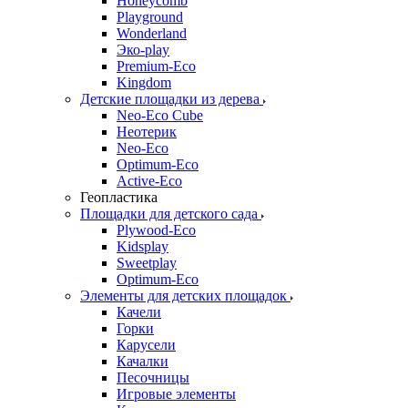
Honeycomb
Playground
Wonderland
Эко-play
Premium-Eco
Kingdom
Детские площадки из дерева
Neo-Eco Cube
Неотерик
Neo-Eco
Оptimum-Еco
Active-Eco
Геопластика
Площадки для детского сада
Plywood-Eco
Kidsplay
Sweetplay
Оptimum-Еco
Элементы для детских площадок
Качели
Горки
Карусели
Качалки
Песочницы
Игровые элементы