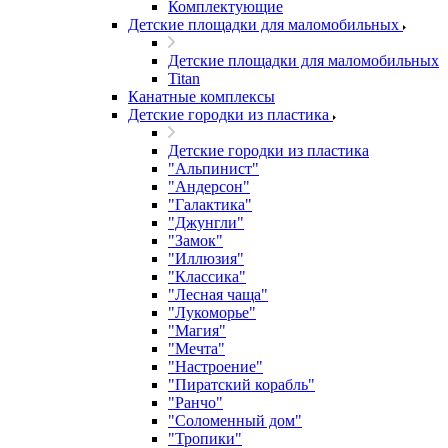
Комплектующие
Детские площадки для маломобильных
Детские площадки для маломобильных
Titan
Канатные комплексы
Детские городки из пластика
Детские городки из пластика
"Альпинист"
"Андерсон"
"Галактика"
"Джунгли"
"Замок"
"Иллюзия"
"Классика"
"Лесная чаща"
"Лукоморье"
"Магия"
"Мечта"
"Настроение"
"Пиратский корабль"
"Ранчо"
"Соломенный дом"
"Тропики"