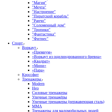
"Магия"
"Мечта"
"Настроение"
"Пиратский корабль"
"Ранчо"
"Соломенный дом"
"Тропики"
"Фантастика"
"Фитнес"
Спорт
Воркаут
«Премиум»
«Воркаут из оцилиндрованного бревна»
«Квадрат»
«Мини»
«Пара»
Кроссфит
Тренажеры
Modern
Нео
Силовые тренажеры
Уличные тренажёры
Уличные тренажеры (нержавеющая сталь)
ММА
Тренажеры для маломобильных людей