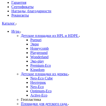
Гарантия
Сертификаты
Награды, благодарности
Реквизиты
Каталог
Игра
Детские площадки из HPL и HDPE
Purpuri
Эври
Honeycomb
Playground
Wonderland
Эко-play
Premium-Eco
Kingdom
Детские площадки из дерева
Neo-Eco Cube
Неотерик
Neo-Eco
Оptimum-Еco
Active-Eco
Геопластика
Площадки для детского сада