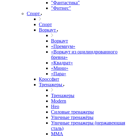
"Фантастика"
"Фитнес"
Спорт
Спорт
Воркаут
Воркаут
«Премиум»
«Воркаут из оцилиндрованного
бревна»
«Квадрат»
«Мини»
«Пара»
Кроссфит
Тренажеры
Тренажеры
Modern
Нео
Силовые тренажеры
Уличные тренажёры
Уличные тренажеры (нержавеющая
сталь)
ММА