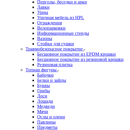
Перголы, беседки и арки
Лавки
Урны
Уличная мебель из HPL
Ограждения
Велопарковки
Информационные стенды
Вазоны
Стойки для сушки
Травмобезопасное покрытие
Бесшовное покрытие из EPDM крошки
Бесшовное покрытие из резиновой крошки
Резиновая плитка
Топиар фигуры
Бабочки
Белки и зайцы
Буквы
Грибы
Лоси
Лошади
Медведи
Мячи
Ослы и олени
Павлины
Предметы