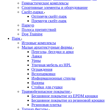
Гимнастические комплексы
Спортивные элементы и оборудование
Скейт-парки
Оптимум скейт-парк
Премиум скейт-парк
Паркур
Полоса препятствий
Dog Training
Парк
Игровые комплексы
Малые архитектурные формы
Перголы, беседки и арки
Лавки
Урны
Уличная мебель из HPL
Ограждения
Велопарковки
Информационные стенды
Вазоны
Стойки для сушки
Травмобезопасное покрытие
Бесшовное покрытие из EPDM крошки
Бесшовное покрытие из резиновой крошки
Резиновая плитка
Топиар фигуры