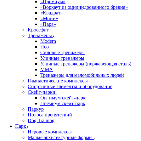
«Премиум»
«Воркаут из оцилиндрованного бревна»
«Квадрат»
«Мини»
«Пара»
Кроссфит
Тренажеры
Modern
Нео
Силовые тренажеры
Уличные тренажёры
Уличные тренажеры (нержавеющая сталь)
ММА
Тренажеры для маломобильных людей
Гимнастические комплексы
Спортивные элементы и оборудование
Скейт-парки
Оптимум скейт-парк
Премиум скейт-парк
Паркур
Полоса препятствий
Dog Training
Парк
Игровые комплексы
Малые архитектурные формы