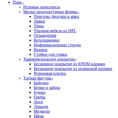
Парк
Игровые комплексы
Малые архитектурные формы
Перголы, беседки и арки
Лавки
Урны
Уличная мебель из HPL
Ограждения
Велопарковки
Информационные стенды
Вазоны
Стойки для сушки
Травмобезопасное покрытие
Бесшовное покрытие из EPDM крошки
Бесшовное покрытие из резиновой крошки
Резиновая плитка
Топиар фигуры
Бабочки
Белки и зайцы
Буквы
Грибы
Лоси
Лошади
Медведи
Мячи