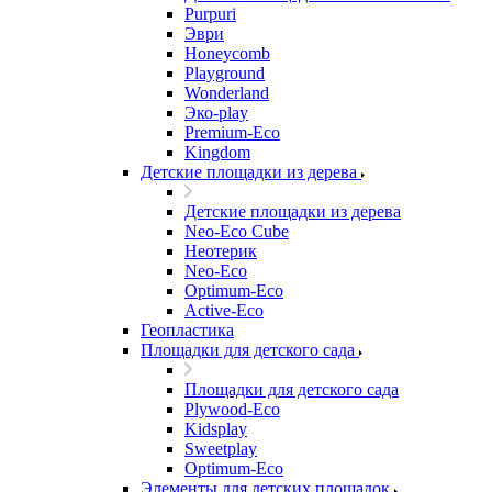
Purpuri
Эври
Honeycomb
Playground
Wonderland
Эко-play
Premium-Eco
Kingdom
Детские площадки из дерева
Детские площадки из дерева
Neo-Eco Cube
Неотерик
Neo-Eco
Оptimum-Еco
Active-Eco
Геопластика
Площадки для детского сада
Площадки для детского сада
Plywood-Eco
Kidsplay
Sweetplay
Оptimum-Еco
Элементы для детских площадок