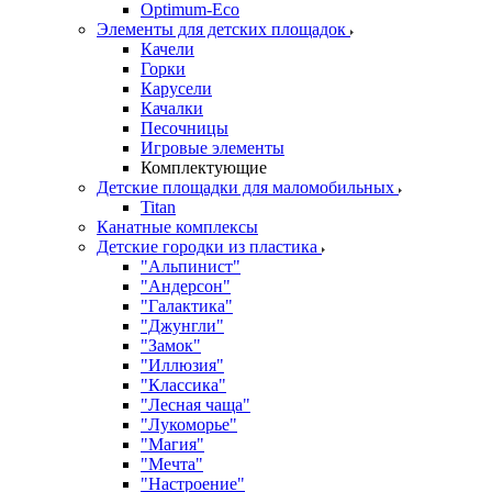
Оptimum-Еco
Элементы для детских площадок
Качели
Горки
Карусели
Качалки
Песочницы
Игровые элементы
Комплектующие
Детские площадки для маломобильных
Titan
Канатные комплексы
Детские городки из пластика
"Альпинист"
"Андерсон"
"Галактика"
"Джунгли"
"Замок"
"Иллюзия"
"Классика"
"Лесная чаща"
"Лукоморье"
"Магия"
"Мечта"
"Настроение"