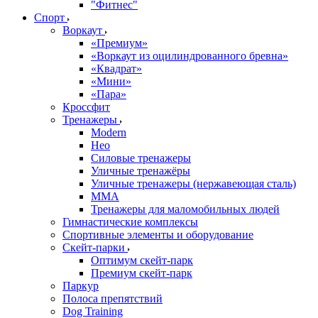
"Фитнес"
Спорт
Воркаут
«Премиум»
«Воркаут из оцилиндрованного бревна»
«Квадрат»
«Мини»
«Пара»
Кроссфит
Тренажеры
Modern
Нео
Силовые тренажеры
Уличные тренажёры
Уличные тренажеры (нержавеющая сталь)
ММА
Тренажеры для маломобильных людей
Гимнастические комплексы
Спортивные элементы и оборудование
Скейт-парки
Оптимум скейт-парк
Премиум скейт-парк
Паркур
Полоса препятствий
Dog Training