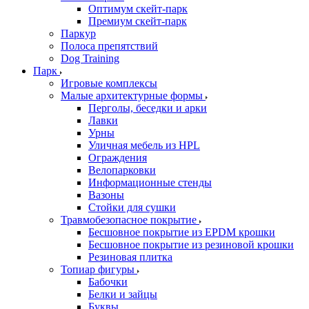
Оптимум скейт-парк
Премиум скейт-парк
Паркур
Полоса препятствий
Dog Training
Парк
Игровые комплексы
Малые архитектурные формы
Перголы, беседки и арки
Лавки
Урны
Уличная мебель из HPL
Ограждения
Велопарковки
Информационные стенды
Вазоны
Стойки для сушки
Травмобезопасное покрытие
Бесшовное покрытие из EPDM крошки
Бесшовное покрытие из резиновой крошки
Резиновая плитка
Топиар фигуры
Бабочки
Белки и зайцы
Буквы