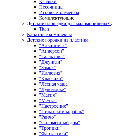
Качалки
Песочницы
Игровые элементы
Комплектующие
Детские площадки для маломобильных
Titan
Канатные комплексы
Детские городки из пластика
"Альпинист"
"Андерсон"
"Галактика"
"Джунгли"
"Замок"
"Иллюзия"
"Классика"
"Лесная чаща"
"Лукоморье"
"Магия"
"Мечта"
"Настроение"
"Пиратский корабль"
"Ранчо"
"Соломенный дом"
"Тропики"
"Фантастика"