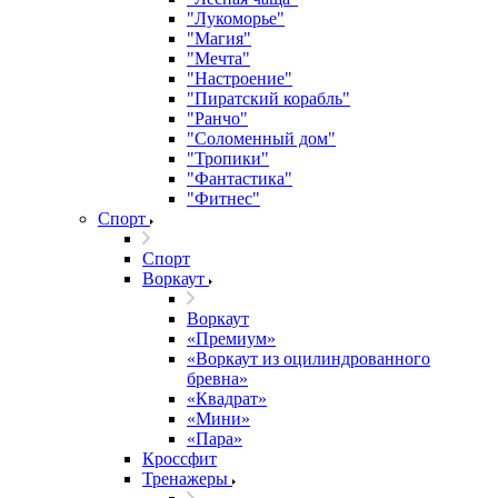
"Лукоморье"
"Магия"
"Мечта"
"Настроение"
"Пиратский корабль"
"Ранчо"
"Соломенный дом"
"Тропики"
"Фантастика"
"Фитнес"
Спорт
Спорт
Воркаут
Воркаут
«Премиум»
«Воркаут из оцилиндрованного
бревна»
«Квадрат»
«Мини»
«Пара»
Кроссфит
Тренажеры