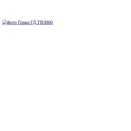
Под заказ
Арт.
ГД.ТВ3000
Заказать
Запросить КП
Скачать DWG
Запросить 3D
Спросите все, что вам нужно, у менеджера:
8-800-707-64-70