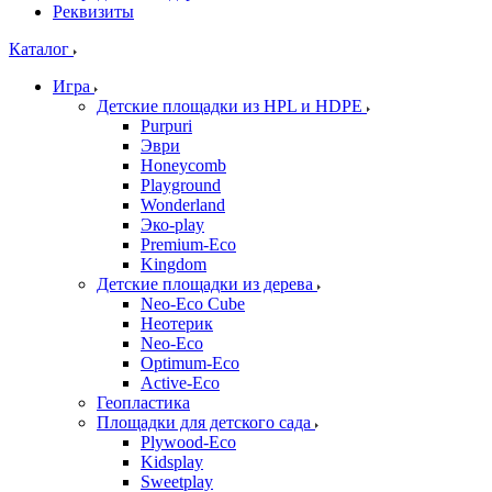
Реквизиты
Каталог
Игра
Детские площадки из HPL и HDPE
Purpuri
Эври
Honeycomb
Playground
Wonderland
Эко-play
Premium-Eco
Kingdom
Детские площадки из дерева
Neo-Eco Cube
Неотерик
Neo-Eco
Оptimum-Еco
Active-Eco
Геопластика
Площадки для детского сада
Plywood-Eco
Kidsplay
Sweetplay