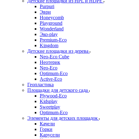
Детские площадки из HPL и HDPE
Purpuri
Эври
Honeycomb
Playground
Wonderland
Эко-play
Premium-Eco
Kingdom
Детские площадки из дерева
Neo-Eco Cube
Неотерик
Neo-Eco
Оptimum-Еco
Active-Eco
Геопластика
Площадки для детского сада
Plywood-Eco
Kidsplay
Sweetplay
Оptimum-Еco
Элементы для детских площадок
Качели
Горки
Карусели