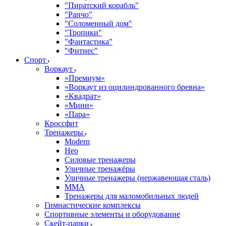
"Пиратский корабль"
"Ранчо"
"Соломенный дом"
"Тропики"
"Фантастика"
"Фитнес"
Спорт
Воркаут
«Премиум»
«Воркаут из оцилиндрованного бревна»
«Квадрат»
«Мини»
«Пара»
Кроссфит
Тренажеры
Modern
Нео
Силовые тренажеры
Уличные тренажёры
Уличные тренажеры (нержавеющая сталь)
ММА
Тренажеры для маломобильных людей
Гимнастические комплексы
Спортивные элементы и оборудование
Скейт-парки