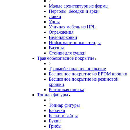
Малые архитектурные формы
Перголы, беседки и арки
Лавки
Урны
Уличная мебель из HPL
Ограждения
Велопарковки
Информационные стенды
Вазоны
Стойки для сушки
Травмобезопасное покрытие
Травмобезопасное покрытие
Бесшовное покрытие из EPDM крошки
Бесшовное покрытие из резиновой
крошки
Резиновая плитка
Топиар фигуры
Топиар фигуры
Бабочки
Белки и зайцы
Буквы
Грибы