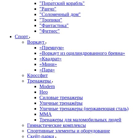
"Пиратский корабль"
"Ранчо"
"Соломенный дом"
"Тропики"
"Фантастика"
"Фитнес"
Спорт
Воркаут
«Премиум»
«Воркаут из оцилиндрованного бревна»
«Квадрат»
«Мини»
«Пара»
Кроссфит
Тренажеры
Modern
Нео
Силовые тренажеры
Уличные тренажёры
Уличные тренажеры (нержавеющая сталь)
ММА
Тренажеры для маломобильных людей
Гимнастические комплексы
Спортивные элементы и оборудование
Скейт-парки