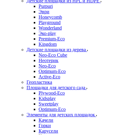
Детские площадки из HPL и HDPE
Purpuri
Эври
Honeycomb
Playground
Wonderland
Эко-play
Premium-Eco
Kingdom
Детские площадки из дерева
Neo-Eco Cube
Неотерик
Neo-Eco
Оptimum-Еco
Active-Eco
Геопластика
Площадки для детского сада
Plywood-Eco
Kidsplay
Sweetplay
Оptimum-Еco
Элементы для детских площадок
Качели
Горки
Карусели