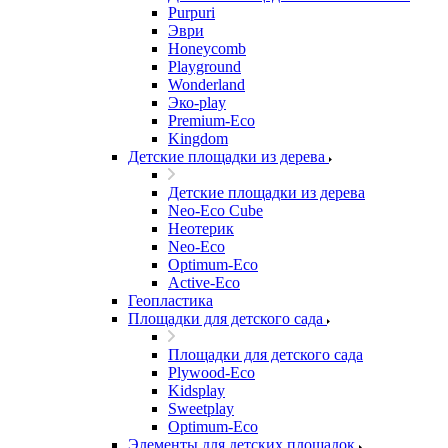
Purpuri
Эври
Honeycomb
Playground
Wonderland
Эко-play
Premium-Eco
Kingdom
Детские площадки из дерева
Детские площадки из дерева
Neo-Eco Cube
Неотерик
Neo-Eco
Оptimum-Еco
Active-Eco
Геопластика
Площадки для детского сада
Площадки для детского сада
Plywood-Eco
Kidsplay
Sweetplay
Оptimum-Еco
Элементы для детских площадок