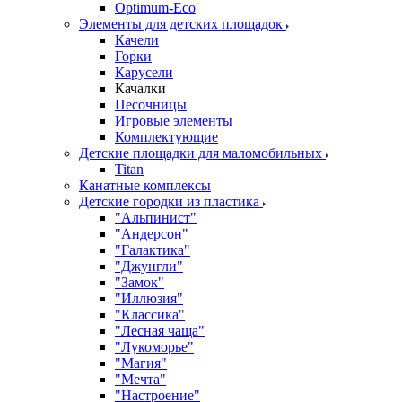
Оptimum-Еco
Элементы для детских площадок
Качели
Горки
Карусели
Качалки
Песочницы
Игровые элементы
Комплектующие
Детские площадки для маломобильных
Titan
Канатные комплексы
Детские городки из пластика
"Альпинист"
"Андерсон"
"Галактика"
"Джунгли"
"Замок"
"Иллюзия"
"Классика"
"Лесная чаща"
"Лукоморье"
"Магия"
"Мечта"
"Настроение"