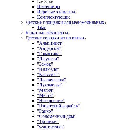
Качалки
Песочницы
Игровые элементы
Комплектующие
Детские площадки для маломобильных
Titan
Канатные комплексы
Детские городки из пластика
"Альпинист"
"Андерсон"
"Галактика"
"Джунгли"
"Замок"
"Иллюзия"
"Классика"
"Лесная чаща"
"Лукоморье"
"Магия"
"Мечта"
"Настроение"
"Пиратский корабль"
"Ранчо"
"Соломенный дом"
"Тропики"
"Фантастика"