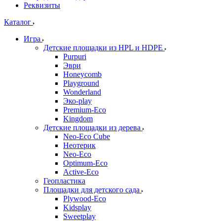
Реквизиты
Каталог
Игра
Детские площадки из HPL и HDPE
Purpuri
Эври
Honeycomb
Playground
Wonderland
Эко-play
Premium-Eco
Kingdom
Детские площадки из дерева
Neo-Eco Cube
Неотерик
Neo-Eco
Оptimum-Еco
Active-Eco
Геопластика
Площадки для детского сада
Plywood-Eco
Kidsplay
Sweetplay