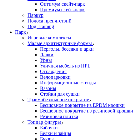
Оптимум скейт-парк
Премиум скейт-парк
Паркур
Полоса препятствий
Dog Training
Парк
Игровые комплексы
Малые архитектурные формы
Перголы, беседки и арки
Лавки
Урны
Уличная мебель из HPL
Ограждения
Велопарковки
Информационные стенды
Вазоны
Стойки для сушки
Травмобезопасное покрытие
Бесшовное покрытие из EPDM крошки
Бесшовное покрытие из резиновой крошки
Резиновая плитка
Топиар фигуры
Бабочки
Белки и зайцы
Буквы