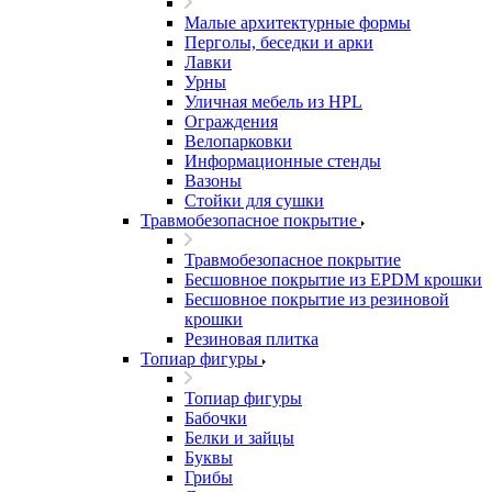
Малые архитектурные формы
Перголы, беседки и арки
Лавки
Урны
Уличная мебель из HPL
Ограждения
Велопарковки
Информационные стенды
Вазоны
Стойки для сушки
Травмобезопасное покрытие
Травмобезопасное покрытие
Бесшовное покрытие из EPDM крошки
Бесшовное покрытие из резиновой
крошки
Резиновая плитка
Топиар фигуры
Топиар фигуры
Бабочки
Белки и зайцы
Буквы
Грибы