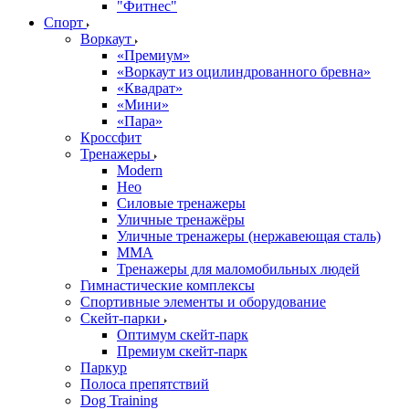
"Фитнес"
Спорт
Воркаут
«Премиум»
«Воркаут из оцилиндрованного бревна»
«Квадрат»
«Мини»
«Пара»
Кроссфит
Тренажеры
Modern
Нео
Силовые тренажеры
Уличные тренажёры
Уличные тренажеры (нержавеющая сталь)
ММА
Тренажеры для маломобильных людей
Гимнастические комплексы
Спортивные элементы и оборудование
Скейт-парки
Оптимум скейт-парк
Премиум скейт-парк
Паркур
Полоса препятствий
Dog Training