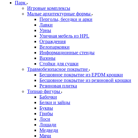
Парк
Игровые комплексы
Малые архитектурные формы
Перголы, беседки и арки
Лавки
Урны
Уличная мебель из HPL
Ограждения
Велопарковки
Информационные стенды
Вазоны
Стойки для сушки
Травмобезопасное покрытие
Бесшовное покрытие из EPDM крошки
Бесшовное покрытие из резиновой крошки
Резиновая плитка
Топиар фигуры
Бабочки
Белки и зайцы
Буквы
Грибы
Лоси
Лошади
Медведи
Мячи