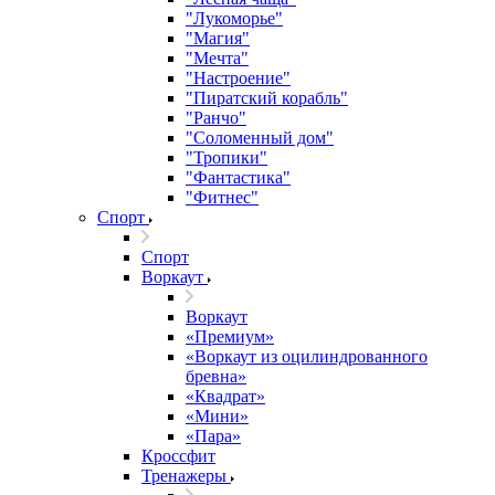
"Лукоморье"
"Магия"
"Мечта"
"Настроение"
"Пиратский корабль"
"Ранчо"
"Соломенный дом"
"Тропики"
"Фантастика"
"Фитнес"
Спорт
Спорт
Воркаут
Воркаут
«Премиум»
«Воркаут из оцилиндрованного
бревна»
«Квадрат»
«Мини»
«Пара»
Кроссфит
Тренажеры