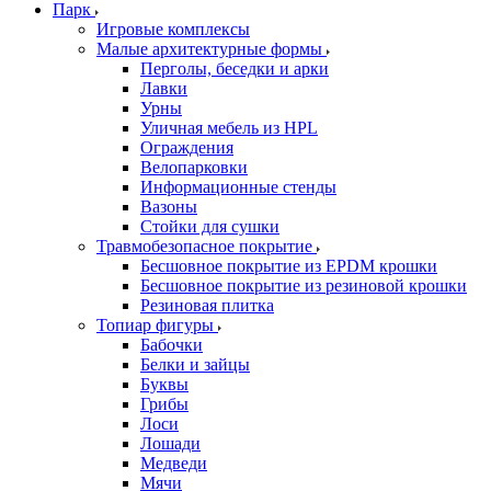
Парк
Игровые комплексы
Малые архитектурные формы
Перголы, беседки и арки
Лавки
Урны
Уличная мебель из HPL
Ограждения
Велопарковки
Информационные стенды
Вазоны
Стойки для сушки
Травмобезопасное покрытие
Бесшовное покрытие из EPDM крошки
Бесшовное покрытие из резиновой крошки
Резиновая плитка
Топиар фигуры
Бабочки
Белки и зайцы
Буквы
Грибы
Лоси
Лошади
Медведи
Мячи