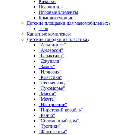
Качалки
Песочницы
Игровые элементы
Комплектующие
Детские площадки для маломобильных
Titan
Канатные комплексы
Детские городки из пластика
"Альпинист"
"Андерсон"
"Галактика"
"Джунгли"
"Замок"
"Иллюзия"
"Классика"
"Лесная чаща"
"Лукоморье"
"Магия"
"Мечта"
"Настроение"
"Пиратский корабль"
"Ранчо"
"Соломенный дом"
"Тропики"
"Фантастика"