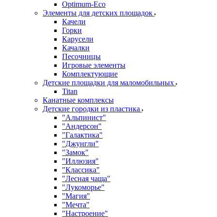
Оptimum-Еco
Элементы для детских площадок
Качели
Горки
Карусели
Качалки
Песочницы
Игровые элементы
Комплектующие
Детские площадки для маломобильных
Titan
Канатные комплексы
Детские городки из пластика
"Альпинист"
"Андерсон"
"Галактика"
"Джунгли"
"Замок"
"Иллюзия"
"Классика"
"Лесная чаща"
"Лукоморье"
"Магия"
"Мечта"
"Настроение"