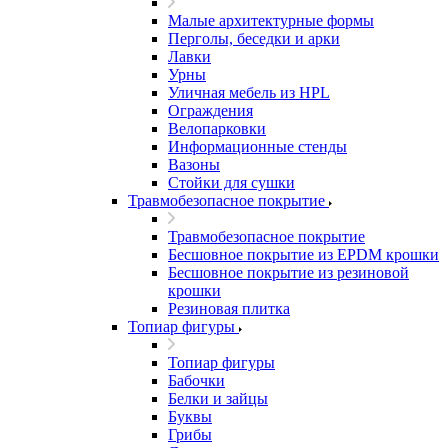
Малые архитектурные формы
Перголы, беседки и арки
Лавки
Урны
Уличная мебель из HPL
Ограждения
Велопарковки
Информационные стенды
Вазоны
Стойки для сушки
Травмобезопасное покрытие
Травмобезопасное покрытие
Бесшовное покрытие из EPDM крошки
Бесшовное покрытие из резиновой
крошки
Резиновая плитка
Топиар фигуры
Топиар фигуры
Бабочки
Белки и зайцы
Буквы
Грибы