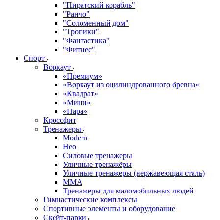
"Пиратский корабль"
"Ранчо"
"Соломенный дом"
"Тропики"
"Фантастика"
"Фитнес"
Спорт
Воркаут
«Премиум»
«Воркаут из оцилиндрованного бревна»
«Квадрат»
«Мини»
«Пара»
Кроссфит
Тренажеры
Modern
Нео
Силовые тренажеры
Уличные тренажёры
Уличные тренажеры (нержавеющая сталь)
ММА
Тренажеры для маломобильных людей
Гимнастические комплексы
Спортивные элементы и оборудование
Скейт-парки