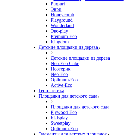
Purpuri
Эври
Honeycomb
Playground
Wonderland
Эко-play
Premium-Eco
Kingdom
Детские площадки из дерева
Детские площадки из дерева
Neo-Eco Cube
Неотерик
Neo-Eco
Оptimum-Еco
Active-Eco
Геопластика
Площадки для детского сада
Площадки для детского сада
Plywood-Eco
Kidsplay
Sweetplay
Оptimum-Еco
Элементы для детских площадок