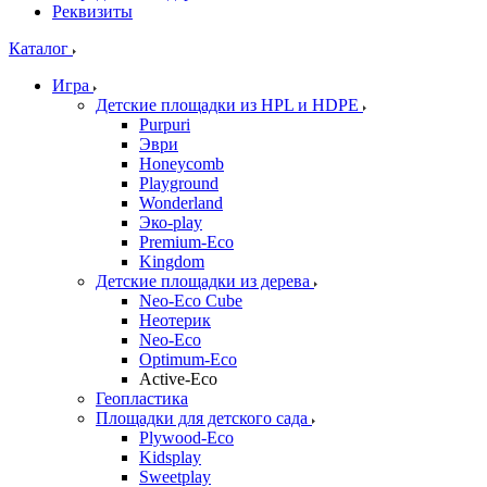
Реквизиты
Каталог
Игра
Детские площадки из HPL и HDPE
Purpuri
Эври
Honeycomb
Playground
Wonderland
Эко-play
Premium-Eco
Kingdom
Детские площадки из дерева
Neo-Eco Cube
Неотерик
Neo-Eco
Оptimum-Еco
Active-Eco
Геопластика
Площадки для детского сада
Plywood-Eco
Kidsplay
Sweetplay