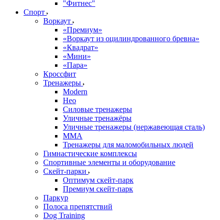
"Фитнес"
Спорт
Воркаут
«Премиум»
«Воркаут из оцилиндрованного бревна»
«Квадрат»
«Мини»
«Пара»
Кроссфит
Тренажеры
Modern
Нео
Силовые тренажеры
Уличные тренажёры
Уличные тренажеры (нержавеющая сталь)
ММА
Тренажеры для маломобильных людей
Гимнастические комплексы
Спортивные элементы и оборудование
Скейт-парки
Оптимум скейт-парк
Премиум скейт-парк
Паркур
Полоса препятствий
Dog Training