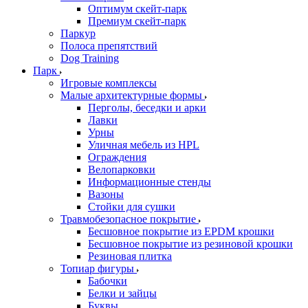
Оптимум скейт-парк
Премиум скейт-парк
Паркур
Полоса препятствий
Dog Training
Парк
Игровые комплексы
Малые архитектурные формы
Перголы, беседки и арки
Лавки
Урны
Уличная мебель из HPL
Ограждения
Велопарковки
Информационные стенды
Вазоны
Стойки для сушки
Травмобезопасное покрытие
Бесшовное покрытие из EPDM крошки
Бесшовное покрытие из резиновой крошки
Резиновая плитка
Топиар фигуры
Бабочки
Белки и зайцы
Буквы