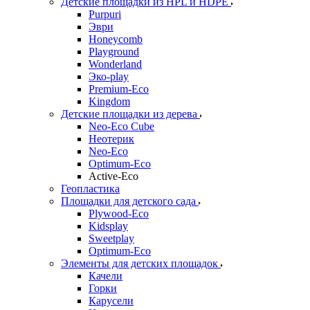
Детские площадки из HPL и HDPE
Purpuri
Эври
Honeycomb
Playground
Wonderland
Эко-play
Premium-Eco
Kingdom
Детские площадки из дерева
Neo-Eco Cube
Неотерик
Neo-Eco
Оptimum-Еco
Active-Eco
Геопластика
Площадки для детского сада
Plywood-Eco
Kidsplay
Sweetplay
Оptimum-Еco
Элементы для детских площадок
Качели
Горки
Карусели