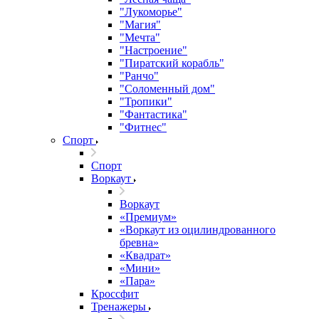
"Лукоморье"
"Магия"
"Мечта"
"Настроение"
"Пиратский корабль"
"Ранчо"
"Соломенный дом"
"Тропики"
"Фантастика"
"Фитнес"
Спорт
Спорт
Воркаут
Воркаут
«Премиум»
«Воркаут из оцилиндрованного
бревна»
«Квадрат»
«Мини»
«Пара»
Кроссфит
Тренажеры