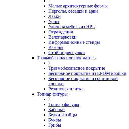
Малые архитектурные формы
Перголы, беседки и арки
Лавки
Урны
Уличная мебель из HPL
Ограждения
Велопарковки
Информационные стенды
Вазоны
Стойки для сушки
Травмобезопасное покрытие
Травмобезопасное покрытие
Бесшовное покрытие из EPDM крошки
Бесшовное покрытие из резиновой
крошки
Резиновая плитка
Топиар фигуры
Топиар фигуры
Бабочки
Белки и зайцы
Буквы
Грибы