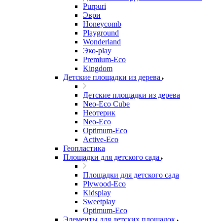
Purpuri
Эври
Honeycomb
Playground
Wonderland
Эко-play
Premium-Eco
Kingdom
Детские площадки из дерева
Детские площадки из дерева
Neo-Eco Cube
Неотерик
Neo-Eco
Оptimum-Еco
Active-Eco
Геопластика
Площадки для детского сада
Площадки для детского сада
Plywood-Eco
Kidsplay
Sweetplay
Оptimum-Еco
Элементы для детских площадок