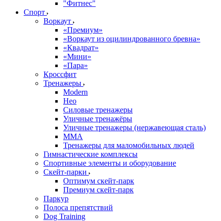
"Фитнес"
Спорт
Воркаут
«Премиум»
«Воркаут из оцилиндрованного бревна»
«Квадрат»
«Мини»
«Пара»
Кроссфит
Тренажеры
Modern
Нео
Силовые тренажеры
Уличные тренажёры
Уличные тренажеры (нержавеющая сталь)
ММА
Тренажеры для маломобильных людей
Гимнастические комплексы
Спортивные элементы и оборудование
Скейт-парки
Оптимум скейт-парк
Премиум скейт-парк
Паркур
Полоса препятствий
Dog Training