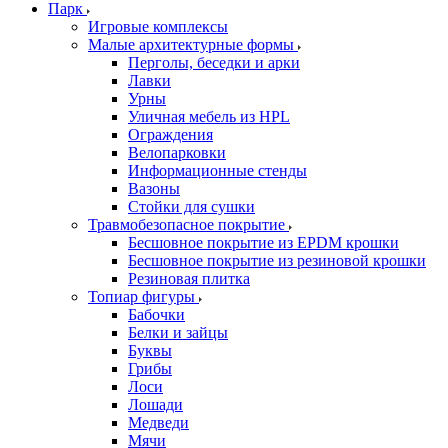
Парк
Игровые комплексы
Малые архитектурные формы
Перголы, беседки и арки
Лавки
Урны
Уличная мебель из HPL
Ограждения
Велопарковки
Информационные стенды
Вазоны
Стойки для сушки
Травмобезопасное покрытие
Бесшовное покрытие из EPDM крошки
Бесшовное покрытие из резиновой крошки
Резиновая плитка
Топиар фигуры
Бабочки
Белки и зайцы
Буквы
Грибы
Лоси
Лошади
Медведи
Мячи