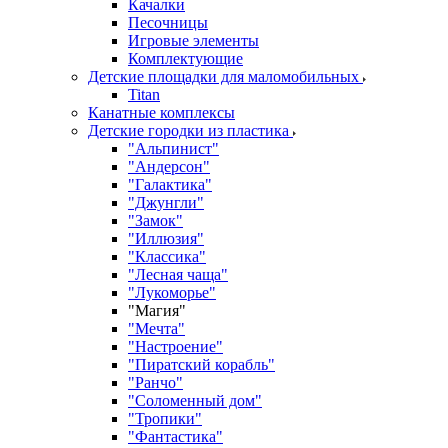
Качалки
Песочницы
Игровые элементы
Комплектующие
Детские площадки для маломобильных
Titan
Канатные комплексы
Детские городки из пластика
"Альпинист"
"Андерсон"
"Галактика"
"Джунгли"
"Замок"
"Иллюзия"
"Классика"
"Лесная чаща"
"Лукоморье"
"Магия"
"Мечта"
"Настроение"
"Пиратский корабль"
"Ранчо"
"Соломенный дом"
"Тропики"
"Фантастика"