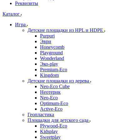
Реквизиты
Каталог
Игра
Детские площадки из HPL и HDPE
Purpuri
Эври
Honeycomb
Playground
Wonderland
Эко-play
Premium-Eco
Kingdom
Детские площадки из дерева
Neo-Eco Cube
Неотерик
Neo-Eco
Оptimum-Еco
Active-Eco
Геопластика
Площадки для детского сада
Plywood-Eco
Kidsplay
Sweetplay