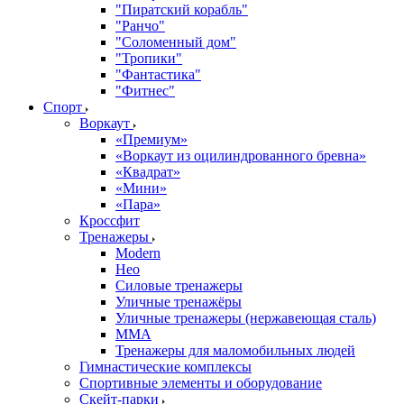
"Пиратский корабль"
"Ранчо"
"Соломенный дом"
"Тропики"
"Фантастика"
"Фитнес"
Спорт
Воркаут
«Премиум»
«Воркаут из оцилиндрованного бревна»
«Квадрат»
«Мини»
«Пара»
Кроссфит
Тренажеры
Modern
Нео
Силовые тренажеры
Уличные тренажёры
Уличные тренажеры (нержавеющая сталь)
ММА
Тренажеры для маломобильных людей
Гимнастические комплексы
Спортивные элементы и оборудование
Скейт-парки