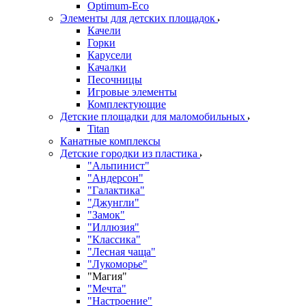
Оptimum-Еco
Элементы для детских площадок
Качели
Горки
Карусели
Качалки
Песочницы
Игровые элементы
Комплектующие
Детские площадки для маломобильных
Titan
Канатные комплексы
Детские городки из пластика
"Альпинист"
"Андерсон"
"Галактика"
"Джунгли"
"Замок"
"Иллюзия"
"Классика"
"Лесная чаща"
"Лукоморье"
"Магия"
"Мечта"
"Настроение"