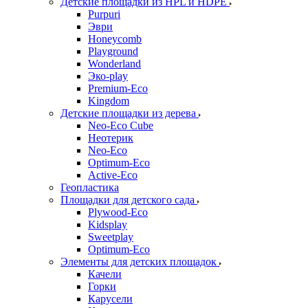
Детские площадки из HPL и HDPE
Purpuri
Эври
Honeycomb
Playground
Wonderland
Эко-play
Premium-Eco
Kingdom
Детские площадки из дерева
Neo-Eco Cube
Неотерик
Neo-Eco
Оptimum-Еco
Active-Eco
Геопластика
Площадки для детского сада
Plywood-Eco
Kidsplay
Sweetplay
Оptimum-Еco
Элементы для детских площадок
Качели
Горки
Карусели