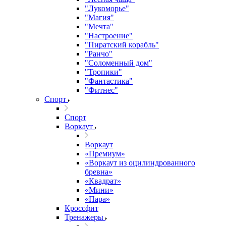
"Лукоморье"
"Магия"
"Мечта"
"Настроение"
"Пиратский корабль"
"Ранчо"
"Соломенный дом"
"Тропики"
"Фантастика"
"Фитнес"
Спорт
Спорт
Воркаут
Воркаут
«Премиум»
«Воркаут из оцилиндрованного
бревна»
«Квадрат»
«Мини»
«Пара»
Кроссфит
Тренажеры