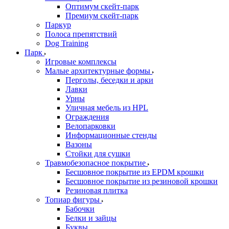
Оптимум скейт-парк
Премиум скейт-парк
Паркур
Полоса препятствий
Dog Training
Парк
Игровые комплексы
Малые архитектурные формы
Перголы, беседки и арки
Лавки
Урны
Уличная мебель из HPL
Ограждения
Велопарковки
Информационные стенды
Вазоны
Стойки для сушки
Травмобезопасное покрытие
Бесшовное покрытие из EPDM крошки
Бесшовное покрытие из резиновой крошки
Резиновая плитка
Топиар фигуры
Бабочки
Белки и зайцы
Буквы