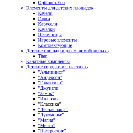
Оptimum-Еco
Элементы для детских площадок
Качели
Горки
Карусели
Качалки
Песочницы
Игровые элементы
Комплектующие
Детские площадки для маломобильных
Titan
Канатные комплексы
Детские городки из пластика
"Альпинист"
"Андерсон"
"Галактика"
"Джунгли"
"Замок"
"Иллюзия"
"Классика"
"Лесная чаща"
"Лукоморье"
"Магия"
"Мечта"
"Настроение"