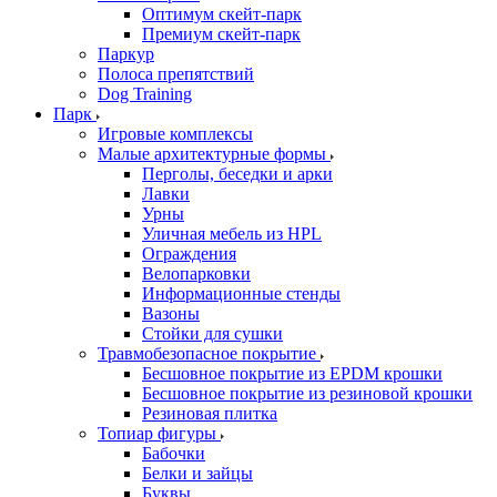
Оптимум скейт-парк
Премиум скейт-парк
Паркур
Полоса препятствий
Dog Training
Парк
Игровые комплексы
Малые архитектурные формы
Перголы, беседки и арки
Лавки
Урны
Уличная мебель из HPL
Ограждения
Велопарковки
Информационные стенды
Вазоны
Стойки для сушки
Травмобезопасное покрытие
Бесшовное покрытие из EPDM крошки
Бесшовное покрытие из резиновой крошки
Резиновая плитка
Топиар фигуры
Бабочки
Белки и зайцы
Буквы