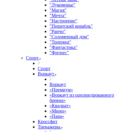
"Лукоморье"
"Магия"
"Мечта"
"Настроение"
"Пиратский корабль"
"Ранчо"
"Соломенный дом"
"Тропики"
"Фантастика"
"Фитнес"
Спорт
Спорт
Воркаут
Воркаут
«Премиум»
«Воркаут из оцилиндрованного
бревна»
«Квадрат»
«Мини»
«Пара»
Кроссфит
Тренажеры