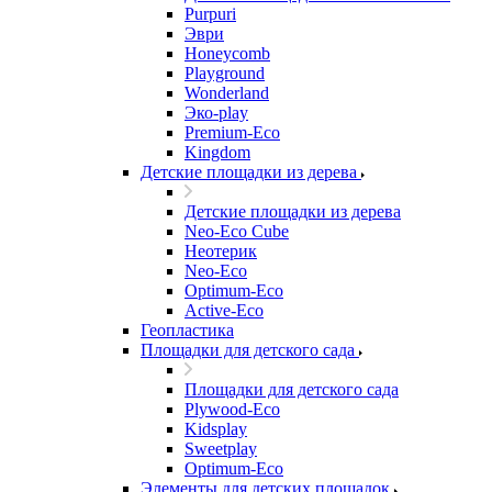
Purpuri
Эври
Honeycomb
Playground
Wonderland
Эко-play
Premium-Eco
Kingdom
Детские площадки из дерева
Детские площадки из дерева
Neo-Eco Cube
Неотерик
Neo-Eco
Оptimum-Еco
Active-Eco
Геопластика
Площадки для детского сада
Площадки для детского сада
Plywood-Eco
Kidsplay
Sweetplay
Оptimum-Еco
Элементы для детских площадок