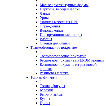
Малые архитектурные формы
Перголы, беседки и арки
Лавки
Урны
Уличная мебель из HPL
Ограждения
Велопарковки
Информационные стенды
Вазоны
Стойки для сушки
Травмобезопасное покрытие
Травмобезопасное покрытие
Бесшовное покрытие из EPDM крошки
Бесшовное покрытие из резиновой
крошки
Резиновая плитка
Топиар фигуры
Топиар фигуры
Бабочки
Белки и зайцы
Буквы
Грибы