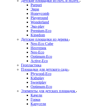
Детские площадки из HPL и HDPE
Purpuri
Эври
Honeycomb
Playground
Wonderland
Эко-play
Premium-Eco
Kingdom
Детские площадки из дерева
Neo-Eco Cube
Неотерик
Neo-Eco
Оptimum-Еco
Active-Eco
Геопластика
Площадки для детского сада
Plywood-Eco
Kidsplay
Sweetplay
Оptimum-Еco
Элементы для детских площадок
Качели
Горки
Карусели