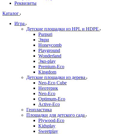
Реквизиты
Каталог
Игра
Детские площадки из HPL и HDPE
Purpuri
Эври
Honeycomb
Playground
Wonderland
Эко-play
Premium-Eco
Kingdom
Детские площадки из дерева
Neo-Eco Cube
Неотерик
Neo-Eco
Оptimum-Еco
Active-Eco
Геопластика
Площадки для детского сада
Plywood-Eco
Kidsplay
Sweetplay