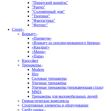
"Пиратский корабль"
"Ранчо"
"Соломенный дом"
"Тропики"
"Фантастика"
"Фитнес"
Спорт
Воркаут
«Премиум»
«Воркаут из оцилиндрованного бревна»
«Квадрат»
«Мини»
«Пара»
Кроссфит
Тренажеры
Modern
Нео
Силовые тренажеры
Уличные тренажёры
Уличные тренажеры (нержавеющая сталь)
ММА
Тренажеры для маломобильных людей
Гимнастические комплексы
Спортивные элементы и оборудование
Скейт-парки