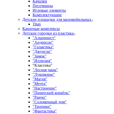
Качалки
Песочницы
Игровые элементы
Комплектующие
Детские площадки для маломобильных
Titan
Канатные комплексы
Детские городки из пластика
"Альпинист"
"Андерсон"
"Галактика"
"Джунгли"
"Замок"
"Иллюзия"
"Классика"
"Лесная чаща"
"Лукоморье"
"Магия"
"Мечта"
"Настроение"
"Пиратский корабль"
"Ранчо"
"Соломенный дом"
"Тропики"
"Фантастика"