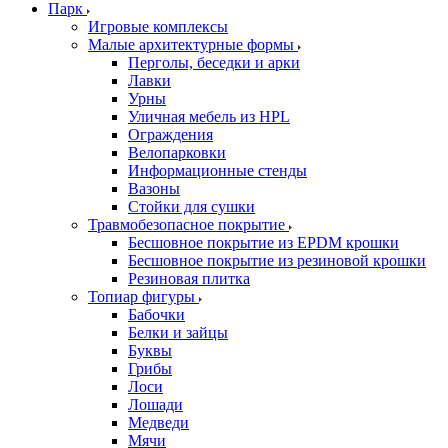
Парк
Игровые комплексы
Малые архитектурные формы
Перголы, беседки и арки
Лавки
Урны
Уличная мебель из HPL
Ограждения
Велопарковки
Информационные стенды
Вазоны
Стойки для сушки
Травмобезопасное покрытие
Бесшовное покрытие из EPDM крошки
Бесшовное покрытие из резиновой крошки
Резиновая плитка
Топиар фигуры
Бабочки
Белки и зайцы
Буквы
Грибы
Лоси
Лошади
Медведи
Мячи