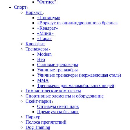
"Фитнес"
Спорт
Воркаут
«Премиум»
«Воркаут из оцилиндрованного бревна»
«Квадрат»
«Мини»
«Пара»
Кроссфит
Тренажеры
Modern
Нео
Силовые тренажеры
Уличные тренажёры
Уличные тренажеры (нержавеющая сталь)
ММА
Тренажеры для маломобильных людей
Гимнастические комплексы
Спортивные элементы и оборудование
Скейт-парки
Оптимум скейт-парк
Премиум скейт-парк
Паркур
Полоса препятствий
Dog Training