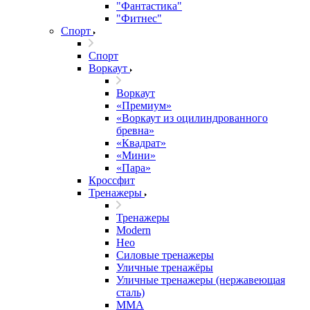
"Фантастика"
"Фитнес"
Спорт
Спорт
Воркаут
Воркаут
«Премиум»
«Воркаут из оцилиндрованного
бревна»
«Квадрат»
«Мини»
«Пара»
Кроссфит
Тренажеры
Тренажеры
Modern
Нео
Силовые тренажеры
Уличные тренажёры
Уличные тренажеры (нержавеющая
сталь)
ММА