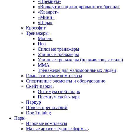
«Премиум»
«Воркаут из оцилиндрованного бревна»
«Квадрат»
«Мини»
«Пара»
Кроссфит
Тренажеры
Modern
Нео
Силовые тренажеры
Уличные тренажёры
Уличные тренажеры (нержавеющая сталь)
ММА
Тренажеры для маломобильных людей
Гимнастические комплексы
Спортивные элементы и оборудование
Скейт-парки
Оптимум скейт-парк
Премиум скейт-парк
Паркур
Полоса препятствий
Dog Training
Парк
Игровые комплексы
Малые архитектурные формы