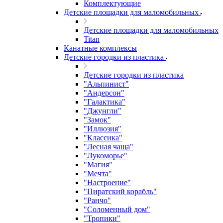
Комплектующие
Детские площадки для маломобильных
Детские площадки для маломобильных
Titan
Канатные комплексы
Детские городки из пластика
Детские городки из пластика
"Альпинист"
"Андерсон"
"Галактика"
"Джунгли"
"Замок"
"Иллюзия"
"Классика"
"Лесная чаща"
"Лукоморье"
"Магия"
"Мечта"
"Настроение"
"Пиратский корабль"
"Ранчо"
"Соломенный дом"
"Тропики"