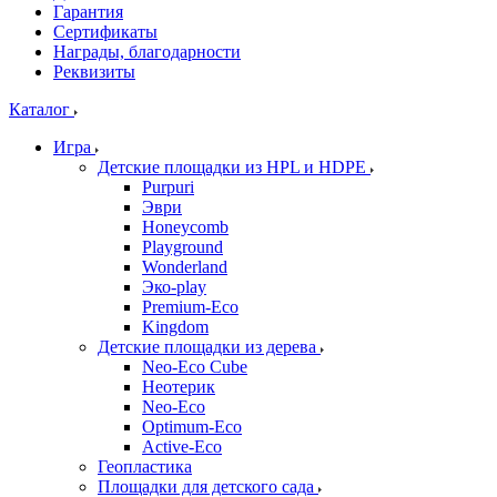
Гарантия
Сертификаты
Награды, благодарности
Реквизиты
Каталог
Игра
Детские площадки из HPL и HDPE
Purpuri
Эври
Honeycomb
Playground
Wonderland
Эко-play
Premium-Eco
Kingdom
Детские площадки из дерева
Neo-Eco Cube
Неотерик
Neo-Eco
Оptimum-Еco
Active-Eco
Геопластика
Площадки для детского сада