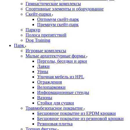
Гимнастические комплексы
Спортивные элементы и оборудование
Скейт-парки
Оптимум скейт-парк
Премиум скейт-парк
Паркур
Полоса препятствий
Dog Training
Парк
Игровые комплексы
Малые архитектурные формы
Перголы, беседки и арки
Лавки
Урны
Уличная мебель из HPL
Ограждения
Велопарковки
Информационные стенды
Вазоны
Стойки для сушки
Травмобезопасное покрытие
Бесшовное покрытие из EPDM крошки
Бесшовное покрытие из резиновой крошки
Резиновая плитка
Топиар фигуры