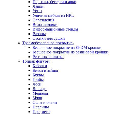
Перголы, беседки и арки
Лавки
Урны
Уличная мебель из HPL
Ограждения
Велопарковки
Информационные стенды
Вазоны
Стойки для сушки
Травмобезопасное покрытие
Бесшовное покрытие из EPDM крошки
Бесшовное покрытие из резиновой крошки
Резиновая плитка
Топиар фигуры
Бабочки
Белки и зайцы
Буквы
Грибы
Лоси
Лошади
Медведи
Мячи
Ослы и олени
Павлины
Предметы