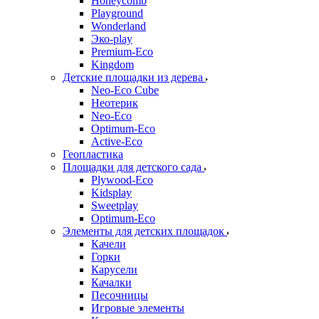
Honeycomb
Playground
Wonderland
Эко-play
Premium-Eco
Kingdom
Детские площадки из дерева
Neo-Eco Cube
Неотерик
Neo-Eco
Оptimum-Еco
Active-Eco
Геопластика
Площадки для детского сада
Plywood-Eco
Kidsplay
Sweetplay
Оptimum-Еco
Элементы для детских площадок
Качели
Горки
Карусели
Качалки
Песочницы
Игровые элементы