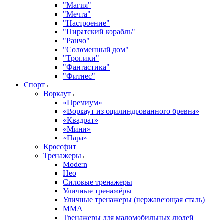
"Магия"
"Мечта"
"Настроение"
"Пиратский корабль"
"Ранчо"
"Соломенный дом"
"Тропики"
"Фантастика"
"Фитнес"
Спорт
Воркаут
«Премиум»
«Воркаут из оцилиндрованного бревна»
«Квадрат»
«Мини»
«Пара»
Кроссфит
Тренажеры
Modern
Нео
Силовые тренажеры
Уличные тренажёры
Уличные тренажеры (нержавеющая сталь)
ММА
Тренажеры для маломобильных людей