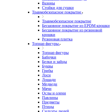
Вазоны
Стойки для сушки
Травмобезопасное покрытие
Травмобезопасное покрытие
Бесшовное покрытие из EPDM крошки
Бесшовное покрытие из резиновой
крошки
Резиновая плитка
Топиар фигуры
Топиар фигуры
Бабочки
Белки и зайцы
Буквы
Грибы
Лоси
Лошади
Медведи
Мячи
Ослы и олени
Павлины
Предметы
Птицы
Силуэты людей