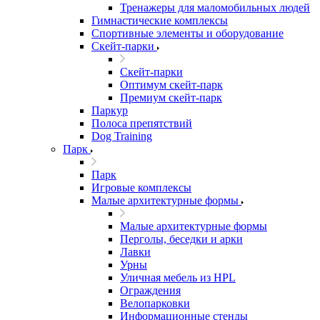
Тренажеры для маломобильных людей
Гимнастические комплексы
Спортивные элементы и оборудование
Скейт-парки
Скейт-парки
Оптимум скейт-парк
Премиум скейт-парк
Паркур
Полоса препятствий
Dog Training
Парк
Парк
Игровые комплексы
Малые архитектурные формы
Малые архитектурные формы
Перголы, беседки и арки
Лавки
Урны
Уличная мебель из HPL
Ограждения
Велопарковки
Информационные стенды