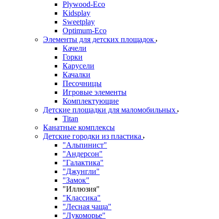
Plywood-Eco
Kidsplay
Sweetplay
Оptimum-Еco
Элементы для детских площадок
Качели
Горки
Карусели
Качалки
Песочницы
Игровые элементы
Комплектующие
Детские площадки для маломобильных
Titan
Канатные комплексы
Детские городки из пластика
"Альпинист"
"Андерсон"
"Галактика"
"Джунгли"
"Замок"
"Иллюзия"
"Классика"
"Лесная чаща"
"Лукоморье"