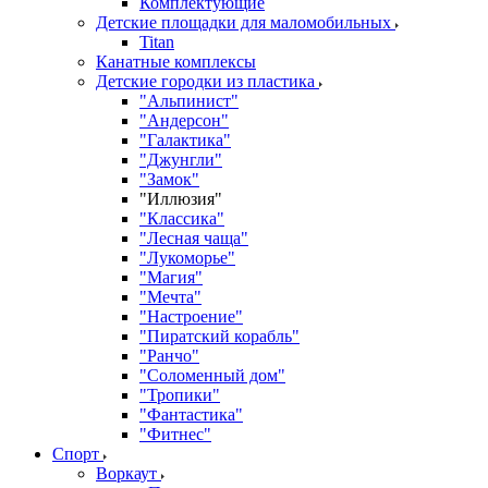
Комплектующие
Детские площадки для маломобильных
Titan
Канатные комплексы
Детские городки из пластика
"Альпинист"
"Андерсон"
"Галактика"
"Джунгли"
"Замок"
"Иллюзия"
"Классика"
"Лесная чаща"
"Лукоморье"
"Магия"
"Мечта"
"Настроение"
"Пиратский корабль"
"Ранчо"
"Соломенный дом"
"Тропики"
"Фантастика"
"Фитнес"
Спорт
Воркаут