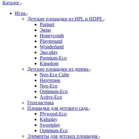
Каталог
Игра
Детские площадки из HPL и HDPE
Purpuri
Эври
Honeycomb
Playground
Wonderland
Эко-play
Premium-Eco
Kingdom
Детские площадки из дерева
Neo-Eco Cube
Неотерик
Neo-Eco
Оptimum-Еco
Active-Eco
Геопластика
Площадки для детского сада
Plywood-Eco
Kidsplay
Sweetplay
Оptimum-Еco
Элементы для детских площадок