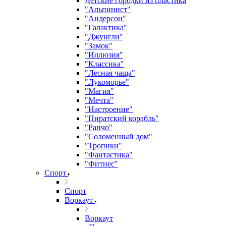
Детские городки из пластика
"Альпинист"
"Андерсон"
"Галактика"
"Джунгли"
"Замок"
"Иллюзия"
"Классика"
"Лесная чаща"
"Лукоморье"
"Магия"
"Мечта"
"Настроение"
"Пиратский корабль"
"Ранчо"
"Соломенный дом"
"Тропики"
"Фантастика"
"Фитнес"
Спорт
Спорт
Воркаут
Воркаут