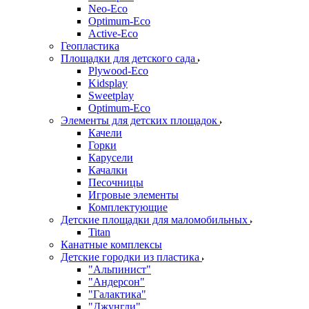
Neo-Eco
Оptimum-Еco
Active-Eco
Геопластика
Площадки для детского сада
Plywood-Eco
Kidsplay
Sweetplay
Оptimum-Еco
Элементы для детских площадок
Качели
Горки
Карусели
Качалки
Песочницы
Игровые элементы
Комплектующие
Детские площадки для маломобильных
Titan
Канатные комплексы
Детские городки из пластика
"Альпинист"
"Андерсон"
"Галактика"
"Джунгли"