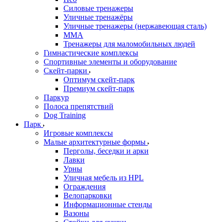
Силовые тренажеры
Уличные тренажёры
Уличные тренажеры (нержавеющая сталь)
ММА
Тренажеры для маломобильных людей
Гимнастические комплексы
Спортивные элементы и оборудование
Скейт-парки
Оптимум скейт-парк
Премиум скейт-парк
Паркур
Полоса препятствий
Dog Training
Парк
Игровые комплексы
Малые архитектурные формы
Перголы, беседки и арки
Лавки
Урны
Уличная мебель из HPL
Ограждения
Велопарковки
Информационные стенды
Вазоны