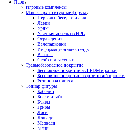
Парк
Игровые комплексы
Малые архитектурные формы
Перголы, беседки и арки
Лавки
Урны
Уличная мебель из HPL
Ограждения
Велопарковки
Информационные стенды
Вазоны
Стойки для сушки
Травмобезопасное покрытие
Бесшовное покрытие из EPDM крошки
Бесшовное покрытие из резиновой крошки
Резиновая плитка
Топиар фигуры
Бабочки
Белки и зайцы
Буквы
Грибы
Лоси
Лошади
Медведи
Мячи