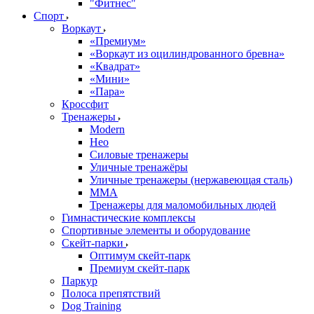
"Фитнес"
Спорт
Воркаут
«Премиум»
«Воркаут из оцилиндрованного бревна»
«Квадрат»
«Мини»
«Пара»
Кроссфит
Тренажеры
Modern
Нео
Силовые тренажеры
Уличные тренажёры
Уличные тренажеры (нержавеющая сталь)
ММА
Тренажеры для маломобильных людей
Гимнастические комплексы
Спортивные элементы и оборудование
Скейт-парки
Оптимум скейт-парк
Премиум скейт-парк
Паркур
Полоса препятствий
Dog Training