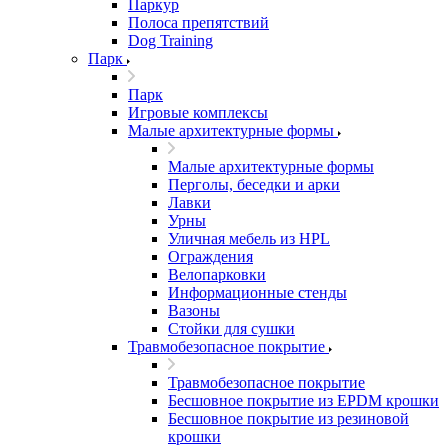
Паркур
Полоса препятствий
Dog Training
Парк
Парк
Игровые комплексы
Малые архитектурные формы
Малые архитектурные формы
Перголы, беседки и арки
Лавки
Урны
Уличная мебель из HPL
Ограждения
Велопарковки
Информационные стенды
Вазоны
Стойки для сушки
Травмобезопасное покрытие
Травмобезопасное покрытие
Бесшовное покрытие из EPDM крошки
Бесшовное покрытие из резиновой
крошки