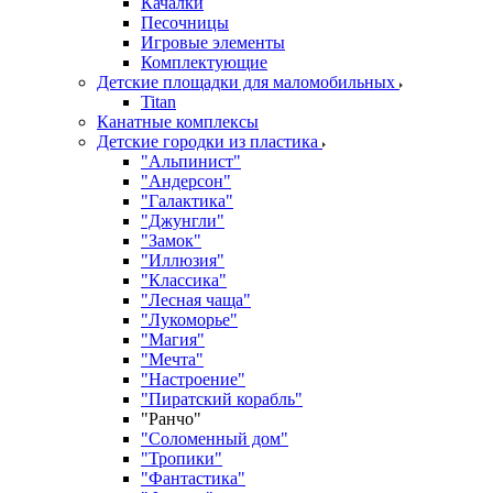
Качалки
Песочницы
Игровые элементы
Комплектующие
Детские площадки для маломобильных
Titan
Канатные комплексы
Детские городки из пластика
"Альпинист"
"Андерсон"
"Галактика"
"Джунгли"
"Замок"
"Иллюзия"
"Классика"
"Лесная чаща"
"Лукоморье"
"Магия"
"Мечта"
"Настроение"
"Пиратский корабль"
"Ранчо"
"Соломенный дом"
"Тропики"
"Фантастика"