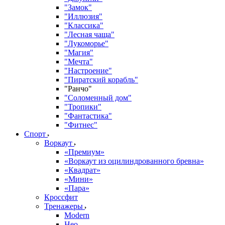
"Замок"
"Иллюзия"
"Классика"
"Лесная чаща"
"Лукоморье"
"Магия"
"Мечта"
"Настроение"
"Пиратский корабль"
"Ранчо"
"Соломенный дом"
"Тропики"
"Фантастика"
"Фитнес"
Спорт
Воркаут
«Премиум»
«Воркаут из оцилиндрованного бревна»
«Квадрат»
«Мини»
«Пара»
Кроссфит
Тренажеры
Modern
Нео