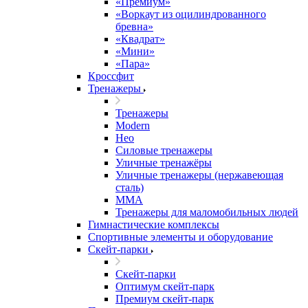
«Премиум»
«Воркаут из оцилиндрованного
бревна»
«Квадрат»
«Мини»
«Пара»
Кроссфит
Тренажеры
Тренажеры
Modern
Нео
Силовые тренажеры
Уличные тренажёры
Уличные тренажеры (нержавеющая
сталь)
ММА
Тренажеры для маломобильных людей
Гимнастические комплексы
Спортивные элементы и оборудование
Скейт-парки
Скейт-парки
Оптимум скейт-парк
Премиум скейт-парк