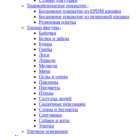
Стойки для сушки
Травмобезопасное покрытие
Бесшовное покрытие из EPDM крошки
Бесшовное покрытие из резиновой крошки
Резиновая плитка
Топиар фигуры
Бабочки
Белки и зайцы
Буквы
Грибы
Лоси
Лошади
Медведи
Мячи
Ослы и олени
Павлины
Предметы
Птицы
Силуэты людей
Сказочные персонажи
Слоны и бегемоты
Снеговики
Собаки и коты
Улитки
Уличное освещение