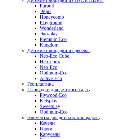
Детские площадки из HPL и HDPE
Purpuri
Эври
Honeycomb
Playground
Wonderland
Эко-play
Premium-Eco
Kingdom
Детские площадки из дерева
Neo-Eco Cube
Неотерик
Neo-Eco
Оptimum-Еco
Active-Eco
Геопластика
Площадки для детского сада
Plywood-Eco
Kidsplay
Sweetplay
Оptimum-Еco
Элементы для детских площадок
Качели
Горки
Карусели