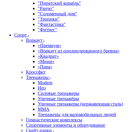
"Пиратский корабль"
"Ранчо"
"Соломенный дом"
"Тропики"
"Фантастика"
"Фитнес"
Спорт
Воркаут
«Премиум»
«Воркаут из оцилиндрованного бревна»
«Квадрат»
«Мини»
«Пара»
Кроссфит
Тренажеры
Modern
Нео
Силовые тренажеры
Уличные тренажёры
Уличные тренажеры (нержавеющая сталь)
ММА
Тренажеры для маломобильных людей
Гимнастические комплексы
Спортивные элементы и оборудование
Скейт-парки