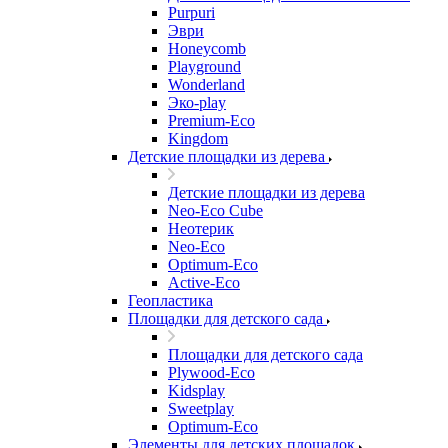
Purpuri
Эври
Honeycomb
Playground
Wonderland
Эко-play
Premium-Eco
Kingdom
Детские площадки из дерева
Детские площадки из дерева
Neo-Eco Cube
Неотерик
Neo-Eco
Оptimum-Еco
Active-Eco
Геопластика
Площадки для детского сада
Площадки для детского сада
Plywood-Eco
Kidsplay
Sweetplay
Оptimum-Еco
Элементы для детских площадок