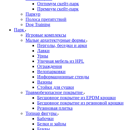
Оптимум скейт-парк
Премиум скейт-парк
Паркур
Полоса препятствий
Dog Training
Парк
Игровые комплексы
Малые архитектурные формы
Перголы, беседки и арки
Лавки
Урны
Уличная мебель из HPL
Ограждения
Велопарковки
Информационные стенды
Вазоны
Стойки для сушки
Травмобезопасное покрытие
Бесшовное покрытие из EPDM крошки
Бесшовное покрытие из резиновой крошки
Резиновая плитка
Топиар фигуры
Бабочки
Белки и зайцы
Буквы