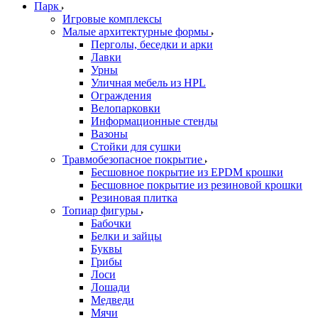
Парк
Игровые комплексы
Малые архитектурные формы
Перголы, беседки и арки
Лавки
Урны
Уличная мебель из HPL
Ограждения
Велопарковки
Информационные стенды
Вазоны
Стойки для сушки
Травмобезопасное покрытие
Бесшовное покрытие из EPDM крошки
Бесшовное покрытие из резиновой крошки
Резиновая плитка
Топиар фигуры
Бабочки
Белки и зайцы
Буквы
Грибы
Лоси
Лошади
Медведи
Мячи