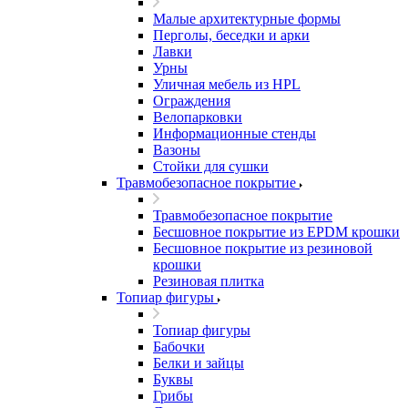
Малые архитектурные формы
Перголы, беседки и арки
Лавки
Урны
Уличная мебель из HPL
Ограждения
Велопарковки
Информационные стенды
Вазоны
Стойки для сушки
Травмобезопасное покрытие
Травмобезопасное покрытие
Бесшовное покрытие из EPDM крошки
Бесшовное покрытие из резиновой
крошки
Резиновая плитка
Топиар фигуры
Топиар фигуры
Бабочки
Белки и зайцы
Буквы
Грибы