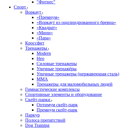
"Фитнес"
Спорт
Воркаут
«Премиум»
«Воркаут из оцилиндрованного бревна»
«Квадрат»
«Мини»
«Пара»
Кроссфит
Тренажеры
Modern
Нео
Силовые тренажеры
Уличные тренажёры
Уличные тренажеры (нержавеющая сталь)
ММА
Тренажеры для маломобильных людей
Гимнастические комплексы
Спортивные элементы и оборудование
Скейт-парки
Оптимум скейт-парк
Премиум скейт-парк
Паркур
Полоса препятствий
Dog Training