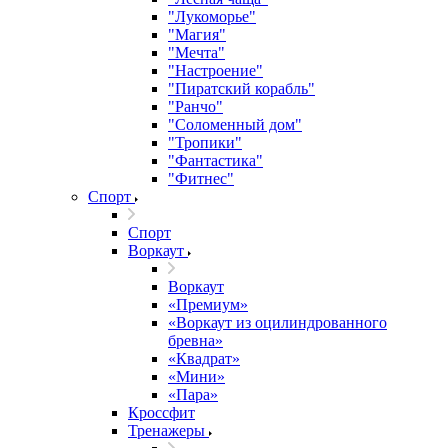
"Лукоморье"
"Магия"
"Мечта"
"Настроение"
"Пиратский корабль"
"Ранчо"
"Соломенный дом"
"Тропики"
"Фантастика"
"Фитнес"
Спорт
Спорт
Воркаут
Воркаут
«Премиум»
«Воркаут из оцилиндрованного
бревна»
«Квадрат»
«Мини»
«Пара»
Кроссфит
Тренажеры