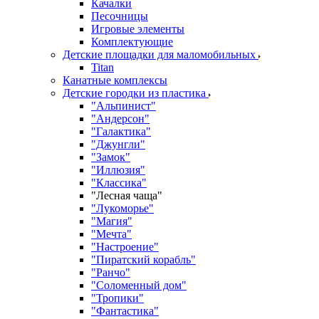
Качалки
Песочницы
Игровые элементы
Комплектующие
Детские площадки для маломобильных
Titan
Канатные комплексы
Детские городки из пластика
"Альпинист"
"Андерсон"
"Галактика"
"Джунгли"
"Замок"
"Иллюзия"
"Классика"
"Лесная чаща"
"Лукоморье"
"Магия"
"Мечта"
"Настроение"
"Пиратский корабль"
"Ранчо"
"Соломенный дом"
"Тропики"
"Фантастика"