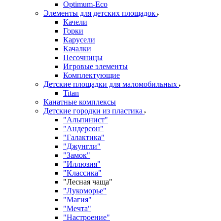
Оptimum-Еco
Элементы для детских площадок
Качели
Горки
Карусели
Качалки
Песочницы
Игровые элементы
Комплектующие
Детские площадки для маломобильных
Titan
Канатные комплексы
Детские городки из пластика
"Альпинист"
"Андерсон"
"Галактика"
"Джунгли"
"Замок"
"Иллюзия"
"Классика"
"Лесная чаща"
"Лукоморье"
"Магия"
"Мечта"
"Настроение"