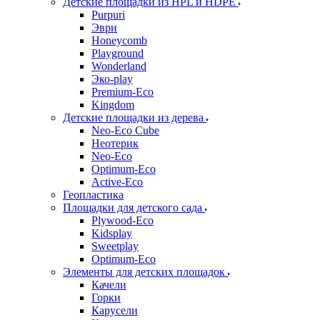
Детские площадки из HPL и HDPE
Purpuri
Эври
Honeycomb
Playground
Wonderland
Эко-play
Premium-Eco
Kingdom
Детские площадки из дерева
Neo-Eco Cube
Неотерик
Neo-Eco
Оptimum-Еco
Active-Eco
Геопластика
Площадки для детского сада
Plywood-Eco
Kidsplay
Sweetplay
Оptimum-Еco
Элементы для детских площадок
Качели
Горки
Карусели