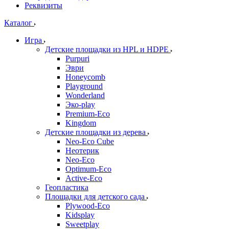
Реквизиты
Каталог
Игра
Детские площадки из HPL и HDPE
Purpuri
Эври
Honeycomb
Playground
Wonderland
Эко-play
Premium-Eco
Kingdom
Детские площадки из дерева
Neo-Eco Cube
Неотерик
Neo-Eco
Оptimum-Еco
Active-Eco
Геопластика
Площадки для детского сада
Plywood-Eco
Kidsplay
Sweetplay