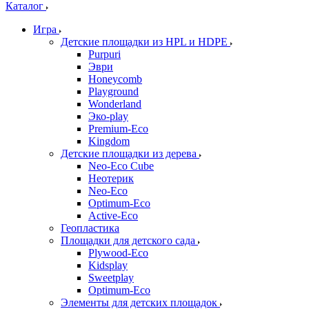
Каталог
Игра
Детские площадки из HPL и HDPE
Purpuri
Эври
Honeycomb
Playground
Wonderland
Эко-play
Premium-Eco
Kingdom
Детские площадки из дерева
Neo-Eco Cube
Неотерик
Neo-Eco
Оptimum-Еco
Active-Eco
Геопластика
Площадки для детского сада
Plywood-Eco
Kidsplay
Sweetplay
Оptimum-Еco
Элементы для детских площадок