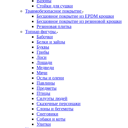
Вазоны
Стойки для сушки
Травмобезопасное покрытие
Бесшовное покрытие из EPDM крошки
Бесшовное покрытие из резиновой крошки
Резиновая плитка
Топиар фигуры
Бабочки
Белки и зайцы
Буквы
Грибы
Лоси
Лошади
Медведи
Мячи
Ослы и олени
Павлины
Предметы
Птицы
Силуэты людей
Сказочные персонажи
Слоны и бегемоты
Снеговики
Собаки и коты
Улитки