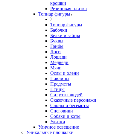
крошки
Резиновая плитка
Топиар фигуры
Топиар фигуры
Бабочки
Белки и зайцы
Буквы
Грибы
Лоси
Лошади
Медведи
Мячи
Ослы и олени
Павлины
Предметы
Птицы
Силуэты людей
Сказочные персонажи
Слоны и бегемоты
Снеговики
Собаки и коты
Улитки
Уличное освещение
Уникальные площадки