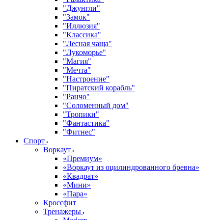
"Джунгли"
"Замок"
"Иллюзия"
"Классика"
"Лесная чаща"
"Лукоморье"
"Магия"
"Мечта"
"Настроение"
"Пиратский корабль"
"Ранчо"
"Соломенный дом"
"Тропики"
"Фантастика"
"Фитнес"
Спорт
Воркаут
«Премиум»
«Воркаут из оцилиндрованного бревна»
«Квадрат»
«Мини»
«Пара»
Кроссфит
Тренажеры