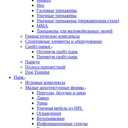
Modern
Нео
Силовые тренажеры
Уличные тренажёры
Уличные тренажеры (нержавеющая сталь)
ММА
Тренажеры для маломобильных людей
Гимнастические комплексы
Спортивные элементы и оборудование
Скейт-парки
Оптимум скейт-парк
Премиум скейт-парк
Паркур
Полоса препятствий
Dog Training
Парк
Игровые комплексы
Малые архитектурные формы
Перголы, беседки и арки
Лавки
Урны
Уличная мебель из HPL
Ограждения
Велопарковки
Информационные стенды