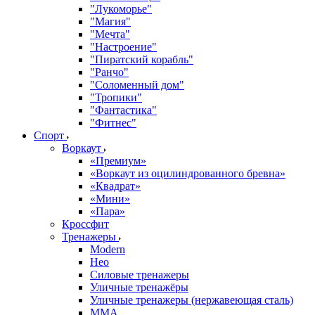
"Лукоморье"
"Магия"
"Мечта"
"Настроение"
"Пиратский корабль"
"Ранчо"
"Соломенный дом"
"Тропики"
"Фантастика"
"Фитнес"
Спорт
Воркаут
«Премиум»
«Воркаут из оцилиндрованного бревна»
«Квадрат»
«Мини»
«Пара»
Кроссфит
Тренажеры
Modern
Нео
Силовые тренажеры
Уличные тренажёры
Уличные тренажеры (нержавеющая сталь)
ММА