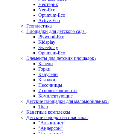
Неотерик
Neo-Eco
Оptimum-Еco
Active-Eco
Геопластика
Площадки для детского сада
Plywood-Eco
Kidsplay
Sweetplay
Оptimum-Еco
Элементы для детских площадок
Качели
Горки
Карусели
Качалки
Песочницы
Игровые элементы
Комплектующие
Детские площадки для маломобильных
Titan
Канатные комплексы
Детские городки из пластика
"Альпинист"
"Андерсон"
"Галактика"