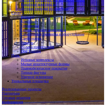
Детские площадки для маломобильных
Канатные комплексы
Детские городки из пластика
Спорт
Воркаут
Кроссфит
Тренажеры
Гимнастические комплексы
Спортивные элементы и оборудование
Скейт-парки
Паркур
Полоса препятствий
Dog Training
Парк
Игровые комплексы
Малые архитектурные формы
Травмобезопасное покрытие
Топиар фигуры
Уличное освещение
Уникальные площадки
Реализованные проекты
Партнерам
Готовые решения
Информация