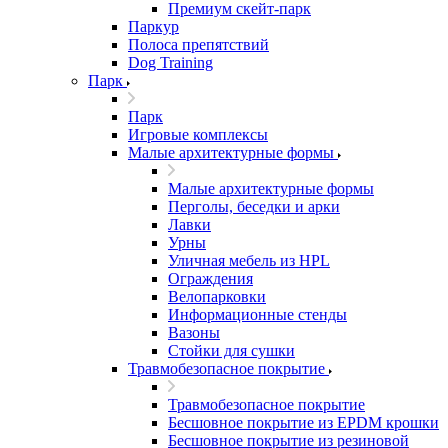
Премиум скейт-парк
Паркур
Полоса препятствий
Dog Training
Парк
Парк
Игровые комплексы
Малые архитектурные формы
Малые архитектурные формы
Перголы, беседки и арки
Лавки
Урны
Уличная мебель из HPL
Ограждения
Велопарковки
Информационные стенды
Вазоны
Стойки для сушки
Травмобезопасное покрытие
Травмобезопасное покрытие
Бесшовное покрытие из EPDM крошки
Бесшовное покрытие из резиновой