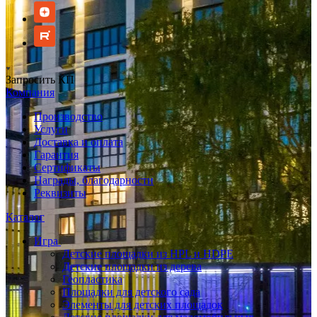
Запросить КП
Компания
Производство
Услуги
Доставка и оплата
Гарантия
Сертификаты
Награды, благодарности
Реквизиты
Каталог
Игра
Детские площадки из HPL и HDPE
Детские площадки из дерева
Геопластика
Площадки для детского сада
Элементы для детских площадок