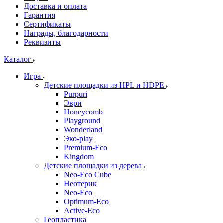
Доставка и оплата
Гарантия
Сертификаты
Награды, благодарности
Реквизиты
Каталог
Игра
Детские площадки из HPL и HDPE
Purpuri
Эври
Honeycomb
Playground
Wonderland
Эко-play
Premium-Eco
Kingdom
Детские площадки из дерева
Neo-Eco Cube
Неотерик
Neo-Eco
Оptimum-Еco
Active-Eco
Геопластика