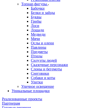
Топиар фигуры
Бабочки
Белки и зайцы
Буквы
Грибы
Лоси
Лошади
Медведи
Мячи
Ослы и олени
Павлины
Предметы
Птицы
Силуэты людей
Сказочные персонажи
Слоны и бегемоты
Снеговики
Собаки и коты
Улитки
Уличное освещение
Уникальные площадки
Реализованные проекты
Партнерам
Готовые решения