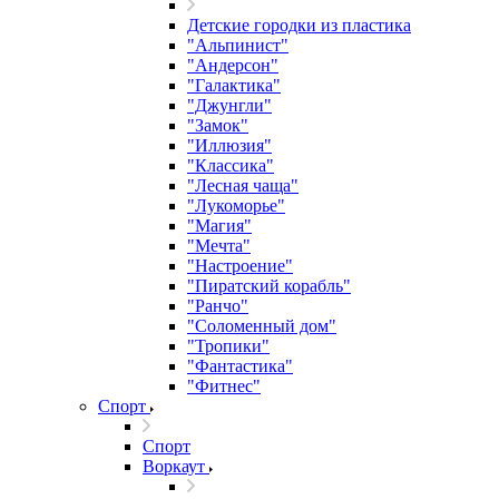
Детские городки из пластика
"Альпинист"
"Андерсон"
"Галактика"
"Джунгли"
"Замок"
"Иллюзия"
"Классика"
"Лесная чаща"
"Лукоморье"
"Магия"
"Мечта"
"Настроение"
"Пиратский корабль"
"Ранчо"
"Соломенный дом"
"Тропики"
"Фантастика"
"Фитнес"
Спорт
Спорт
Воркаут