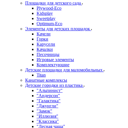
Площадки для детского сада
Plywood-Eco
Kidsplay
Sweetplay
Оptimum-Еco
Элементы для детских площадок
Качели
Горки
Карусели
Качалки
Песочницы
Игровые элементы
Комплектующие
Детские площадки для маломобильных
Titan
Канатные комплексы
Детские городки из пластика
"Альпинист"
"Андерсон"
"Галактика"
"Джунгли"
"Замок"
"Иллюзия"
"Классика"
"Лесная чаща"