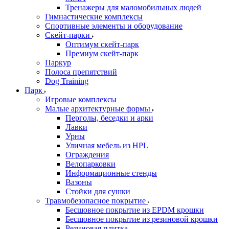
Тренажеры для маломобильных людей
Гимнастические комплексы
Спортивные элементы и оборудование
Скейт-парки
Оптимум скейт-парк
Премиум скейт-парк
Паркур
Полоса препятствий
Dog Training
Парк
Игровые комплексы
Малые архитектурные формы
Перголы, беседки и арки
Лавки
Урны
Уличная мебель из HPL
Ограждения
Велопарковки
Информационные стенды
Вазоны
Стойки для сушки
Травмобезопасное покрытие
Бесшовное покрытие из EPDM крошки
Бесшовное покрытие из резиновой крошки
Резиновая плитка