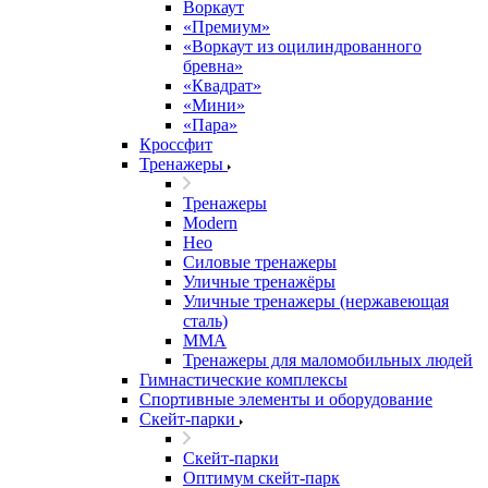
Воркаут
«Премиум»
«Воркаут из оцилиндрованного
бревна»
«Квадрат»
«Мини»
«Пара»
Кроссфит
Тренажеры
Тренажеры
Modern
Нео
Силовые тренажеры
Уличные тренажёры
Уличные тренажеры (нержавеющая
сталь)
ММА
Тренажеры для маломобильных людей
Гимнастические комплексы
Спортивные элементы и оборудование
Скейт-парки
Скейт-парки
Оптимум скейт-парк