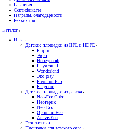
Гарантия
Сертификаты
Награды, благодарности
Реквизиты
Каталог
Игра
Детские площадки из HPL и HDPE
Purpuri
Эври
Honeycomb
Playground
Wonderland
Эко-play
Premium-Eco
Kingdom
Детские площадки из дерева
Neo-Eco Cube
Неотерик
Neo-Eco
Оptimum-Еco
Active-Eco
Геопластика
Площадки для детского сада