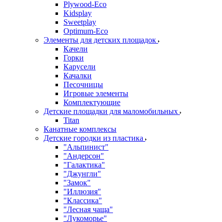
Plywood-Eco
Kidsplay
Sweetplay
Оptimum-Еco
Элементы для детских площадок
Качели
Горки
Карусели
Качалки
Песочницы
Игровые элементы
Комплектующие
Детские площадки для маломобильных
Titan
Канатные комплексы
Детские городки из пластика
"Альпинист"
"Андерсон"
"Галактика"
"Джунгли"
"Замок"
"Иллюзия"
"Классика"
"Лесная чаща"
"Лукоморье"