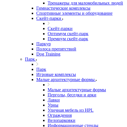
Тренажеры для маломобильных людей
Гимнастические комплексы
Спортивные элементы и оборудование
Скейт-парки
Скейт-парки
Оптимум скейт-парк
Премиум скейт-парк
Паркур
Полоса препятствий
Dog Training
Парк
Парк
Игровые комплексы
Малые архитектурные формы
Малые архитектурные формы
Перголы, беседки и арки
Лавки
Урны
Уличная мебель из HPL
Ограждения
Велопарковки
Информационные стенды