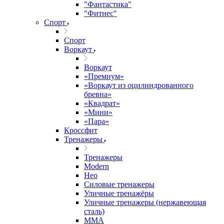
"Фантастика"
"Фитнес"
Спорт
Спорт
Воркаут
Воркаут
«Премиум»
«Воркаут из оцилиндрованного
бревна»
«Квадрат»
«Мини»
«Пара»
Кроссфит
Тренажеры
Тренажеры
Modern
Нео
Силовые тренажеры
Уличные тренажёры
Уличные тренажеры (нержавеющая
сталь)
ММА