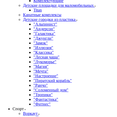
Комплектующие
Детские площадки для маломобильных
Titan
Канатные комплексы
Детские городки из пластика
"Альпинист"
"Андерсон"
"Галактика"
"Джунгли"
"Замок"
"Иллюзия"
"Классика"
"Лесная чаща"
"Лукоморье"
"Магия"
"Мечта"
"Настроение"
"Пиратский корабль"
"Ранчо"
"Соломенный дом"
"Тропики"
"Фантастика"
"Фитнес"
Спорт
Воркаут