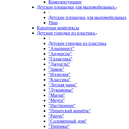
Комплектующие
Детские площадки для маломобильных
Детские площадки для маломобильных
Titan
Канатные комплексы
Детские городки из пластика
Детские городки из пластика
"Альпинист"
"Андерсон"
"Галактика"
"Джунгли"
"Замок"
"Иллюзия"
"Классика"
"Лесная чаща"
"Лукоморье"
"Магия"
"Мечта"
"Настроение"
"Пиратский корабль"
"Ранчо"
"Соломенный дом"
"Тропики"