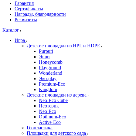
Гарантия
Сертификаты
Награды, благодарности
Реквизиты
Каталог
Игра
Детские площадки из HPL и HDPE
Purpuri
Эври
Honeycomb
Playground
Wonderland
Эко-play
Premium-Eco
Kingdom
Детские площадки из дерева
Neo-Eco Cube
Неотерик
Neo-Eco
Оptimum-Еco
Active-Eco
Геопластика
Площадки для детского сада