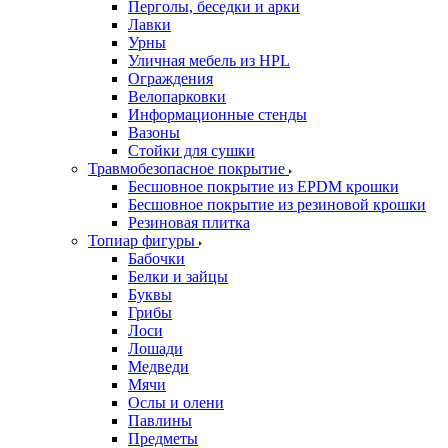
Перголы, беседки и арки
Лавки
Урны
Уличная мебель из HPL
Ограждения
Велопарковки
Информационные стенды
Вазоны
Стойки для сушки
Травмобезопасное покрытие
Бесшовное покрытие из EPDM крошки
Бесшовное покрытие из резиновой крошки
Резиновая плитка
Топиар фигуры
Бабочки
Белки и зайцы
Буквы
Грибы
Лоси
Лошади
Медведи
Мячи
Ослы и олени
Павлины
Предметы