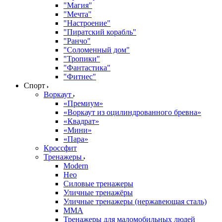
"Магия"
"Мечта"
"Настроение"
"Пиратский корабль"
"Ранчо"
"Соломенный дом"
"Тропики"
"Фантастика"
"Фитнес"
Спорт
Воркаут
«Премиум»
«Воркаут из оцилиндрованного бревна»
«Квадрат»
«Мини»
«Пара»
Кроссфит
Тренажеры
Modern
Нео
Силовые тренажеры
Уличные тренажёры
Уличные тренажеры (нержавеющая сталь)
ММА
Тренажеры для маломобильных людей