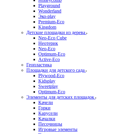
Honeycomb
Playground
Wonderland
Эко-play
Premium-Eco
Kingdom
Детские площадки из дерева
Neo-Eco Cube
Неотерик
Neo-Eco
Оptimum-Еco
Active-Eco
Геопластика
Площадки для детского сада
Plywood-Eco
Kidsplay
Sweetplay
Оptimum-Еco
Элементы для детских площадок
Качели
Горки
Карусели
Качалки
Песочницы
Игровые элементы