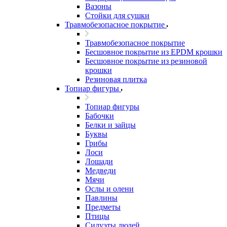
Вазоны
Стойки для сушки
Травмобезопасное покрытие
Травмобезопасное покрытие
Бесшовное покрытие из EPDM крошки
Бесшовное покрытие из резиновой
крошки
Резиновая плитка
Топиар фигуры
Топиар фигуры
Бабочки
Белки и зайцы
Буквы
Грибы
Лоси
Лошади
Медведи
Мячи
Ослы и олени
Павлины
Предметы
Птицы
Силуэты людей