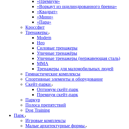
«Премиум»
«Воркаут из оцилиндрованного бревна»
«Квадрат»
«Мини»
«Пара»
Кроссфит
Тренажеры
Modern
Нео
Силовые тренажеры
Уличные тренажёры
Уличные тренажеры (нержавеющая сталь)
ММА
Тренажеры для маломобильных людей
Гимнастические комплексы
Спортивные элементы и оборудование
Скейт-парки
Оптимум скейт-парк
Премиум скейт-парк
Паркур
Полоса препятствий
Dog Training
Парк
Игровые комплексы
Малые архитектурные формы