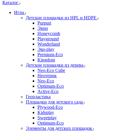
Каталог
Игра
Детские площадки из HPL и HDPE
Purpuri
Эври
Honeycomb
Playground
Wonderland
Эко-play
Premium-Eco
Kingdom
Детские площадки из дерева
Neo-Eco Cube
Неотерик
Neo-Eco
Оptimum-Еco
Active-Eco
Геопластика
Площадки для детского сада
Plywood-Eco
Kidsplay
Sweetplay
Оptimum-Еco
Элементы для детских площадок