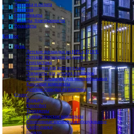
Доставка и оплата
Гарантия
Сертификаты
Награды, благодарности
Реквизиты
Каталог
Игра
Детские площадки из HPL и HDPE
Детские площадки из дерева
Геопластика
Площадки для детского сада
Элементы для детских площадок
Детские площадки для маломобильных
Канатные комплексы
Детские городки из пластика
Спорт
Воркаут
Кроссфит
Тренажеры
Гимнастические комплексы
Спортивные элементы и оборудование
Скейт-парки
Паркур