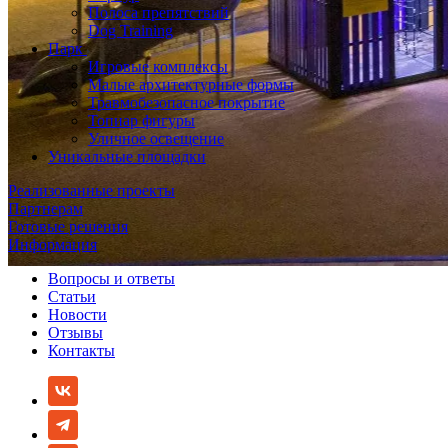
Полоса препятствий
Dog Training
Парк
Игровые комплексы
Малые архитектурные формы
Травмобезопасное покрытие
Топиар фигуры
Уличное освещение
Уникальные площадки
Реализованные проекты
Партнерам
Готовые решения
Информация
Вопросы и ответы
Статьи
Новости
Отзывы
Контакты