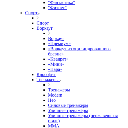
"Фантастика"
"Фитнес"
Спорт
Спорт
Воркаут
Воркаут
«Премиум»
«Воркаут из оцилиндрованного
бревна»
«Квадрат»
«Мини»
«Пара»
Кроссфит
Тренажеры
Тренажеры
Modern
Нео
Силовые тренажеры
Уличные тренажёры
Уличные тренажеры (нержавеющая
сталь)
ММА