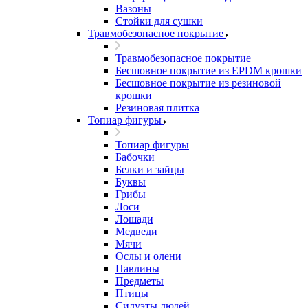
Вазоны
Стойки для сушки
Травмобезопасное покрытие
Травмобезопасное покрытие
Бесшовное покрытие из EPDM крошки
Бесшовное покрытие из резиновой
крошки
Резиновая плитка
Топиар фигуры
Топиар фигуры
Бабочки
Белки и зайцы
Буквы
Грибы
Лоси
Лошади
Медведи
Мячи
Ослы и олени
Павлины
Предметы
Птицы
Силуэты людей