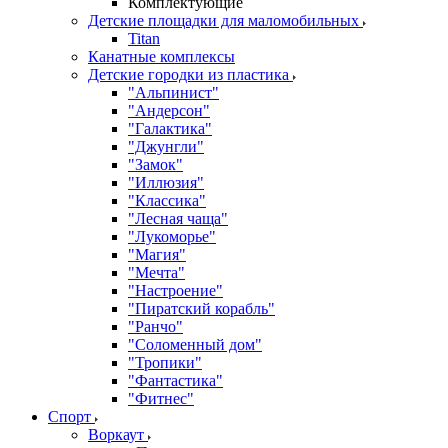
Комплектующие
Детские площадки для маломобильных
Titan
Канатные комплексы
Детские городки из пластика
"Альпинист"
"Андерсон"
"Галактика"
"Джунгли"
"Замок"
"Иллюзия"
"Классика"
"Лесная чаща"
"Лукоморье"
"Магия"
"Мечта"
"Настроение"
"Пиратский корабль"
"Ранчо"
"Соломенный дом"
"Тропики"
"Фантастика"
"Фитнес"
Спорт
Воркаут