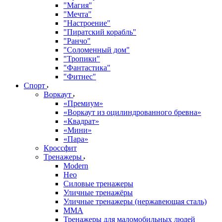
"Магия"
"Мечта"
"Настроение"
"Пиратский корабль"
"Ранчо"
"Соломенный дом"
"Тропики"
"Фантастика"
"Фитнес"
Спорт
Воркаут
«Премиум»
«Воркаут из оцилиндрованного бревна»
«Квадрат»
«Мини»
«Пара»
Кроссфит
Тренажеры
Modern
Нео
Силовые тренажеры
Уличные тренажёры
Уличные тренажеры (нержавеющая сталь)
ММА
Тренажеры для маломобильных людей