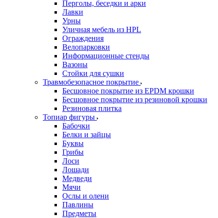
Перголы, беседки и арки
Лавки
Урны
Уличная мебель из HPL
Ограждения
Велопарковки
Информационные стенды
Вазоны
Стойки для сушки
Травмобезопасное покрытие
Бесшовное покрытие из EPDM крошки
Бесшовное покрытие из резиновой крошки
Резиновая плитка
Топиар фигуры
Бабочки
Белки и зайцы
Буквы
Грибы
Лоси
Лошади
Медведи
Мячи
Ослы и олени
Павлины
Предметы