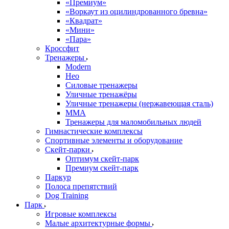
«Премиум»
«Воркаут из оцилиндрованного бревна»
«Квадрат»
«Мини»
«Пара»
Кроссфит
Тренажеры
Modern
Нео
Силовые тренажеры
Уличные тренажёры
Уличные тренажеры (нержавеющая сталь)
ММА
Тренажеры для маломобильных людей
Гимнастические комплексы
Спортивные элементы и оборудование
Скейт-парки
Оптимум скейт-парк
Премиум скейт-парк
Паркур
Полоса препятствий
Dog Training
Парк
Игровые комплексы
Малые архитектурные формы