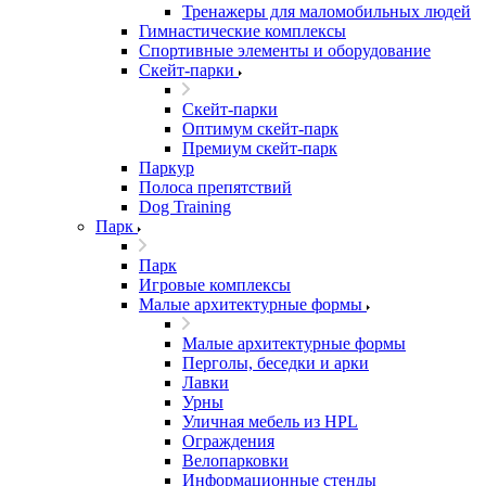
Тренажеры для маломобильных людей
Гимнастические комплексы
Спортивные элементы и оборудование
Скейт-парки
Скейт-парки
Оптимум скейт-парк
Премиум скейт-парк
Паркур
Полоса препятствий
Dog Training
Парк
Парк
Игровые комплексы
Малые архитектурные формы
Малые архитектурные формы
Перголы, беседки и арки
Лавки
Урны
Уличная мебель из HPL
Ограждения
Велопарковки
Информационные стенды