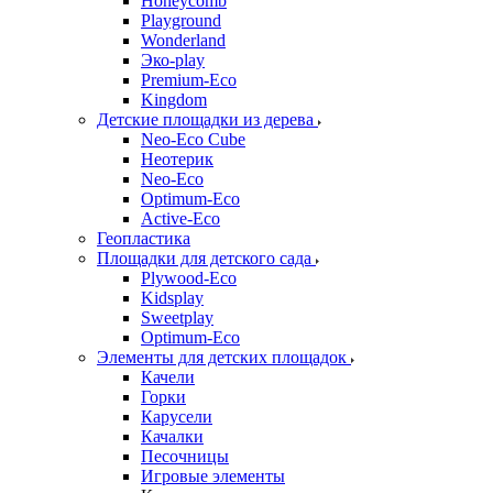
Honeycomb
Playground
Wonderland
Эко-play
Premium-Eco
Kingdom
Детские площадки из дерева
Neo-Eco Cube
Неотерик
Neo-Eco
Оptimum-Еco
Active-Eco
Геопластика
Площадки для детского сада
Plywood-Eco
Kidsplay
Sweetplay
Оptimum-Еco
Элементы для детских площадок
Качели
Горки
Карусели
Качалки
Песочницы
Игровые элементы