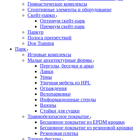
Гимнастические комплексы
Спортивные элементы и оборудование
Скейт-парки
Оптимум скейт-парк
Премиум скейт-парк
Паркур
Полоса препятствий
Dog Training
Парк
Игровые комплексы
Малые архитектурные формы
Перголы, беседки и арки
Лавки
Урны
Уличная мебель из HPL
Ограждения
Велопарковки
Информационные стенды
Вазоны
Стойки для сушки
Травмобезопасное покрытие
Бесшовное покрытие из EPDM крошки
Бесшовное покрытие из резиновой крошки
Резиновая плитка
Топиар фигуры