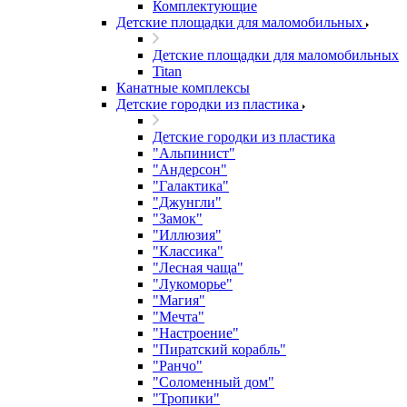
Комплектующие
Детские площадки для маломобильных
Детские площадки для маломобильных
Titan
Канатные комплексы
Детские городки из пластика
Детские городки из пластика
"Альпинист"
"Андерсон"
"Галактика"
"Джунгли"
"Замок"
"Иллюзия"
"Классика"
"Лесная чаща"
"Лукоморье"
"Магия"
"Мечта"
"Настроение"
"Пиратский корабль"
"Ранчо"
"Соломенный дом"
"Тропики"