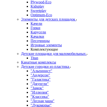
Plywood-Eco
Kidsplay
Sweetplay
Оptimum-Еco
Элементы для детских площадок
Качели
Горки
Карусели
Качалки
Песочницы
Игровые элементы
Комплектующие
Детские площадки для маломобильных
Titan
Канатные комплексы
Детские городки из пластика
"Альпинист"
"Андерсон"
"Галактика"
"Джунгли"
"Замок"
"Иллюзия"
"Классика"
"Лесная чаща"
"Лукоморье"