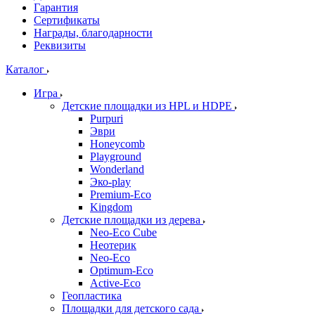
Гарантия
Сертификаты
Награды, благодарности
Реквизиты
Каталог
Игра
Детские площадки из HPL и HDPE
Purpuri
Эври
Honeycomb
Playground
Wonderland
Эко-play
Premium-Eco
Kingdom
Детские площадки из дерева
Neo-Eco Cube
Неотерик
Neo-Eco
Оptimum-Еco
Active-Eco
Геопластика
Площадки для детского сада