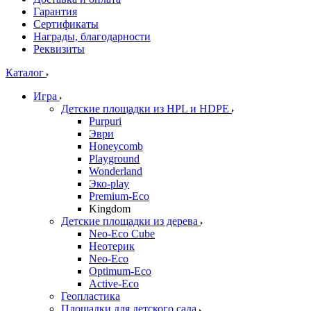
Гарантия
Сертификаты
Награды, благодарности
Реквизиты
Каталог
Игра
Детские площадки из HPL и HDPE
Purpuri
Эври
Honeycomb
Playground
Wonderland
Эко-play
Premium-Eco
Kingdom
Детские площадки из дерева
Neo-Eco Cube
Неотерик
Neo-Eco
Оptimum-Еco
Active-Eco
Геопластика
Площадки для детского сада