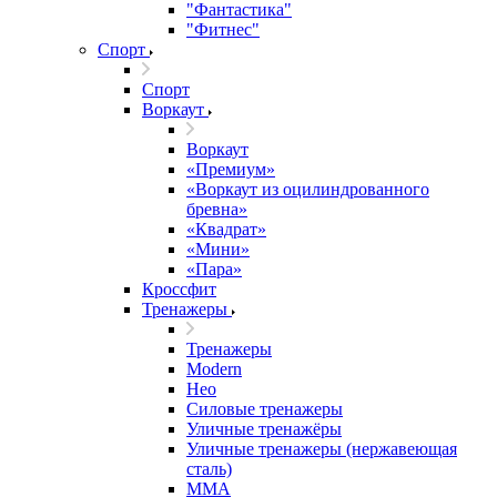
"Фантастика"
"Фитнес"
Спорт
Спорт
Воркаут
Воркаут
«Премиум»
«Воркаут из оцилиндрованного
бревна»
«Квадрат»
«Мини»
«Пара»
Кроссфит
Тренажеры
Тренажеры
Modern
Нео
Силовые тренажеры
Уличные тренажёры
Уличные тренажеры (нержавеющая
сталь)
ММА