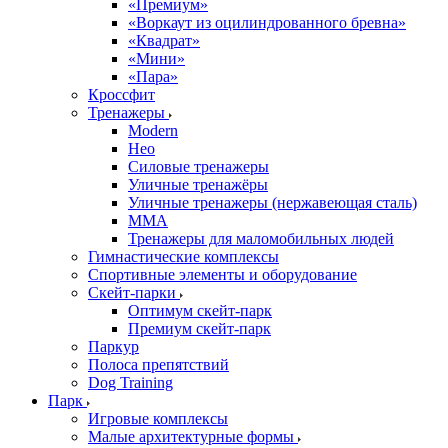
«Премиум»
«Воркаут из оцилиндрованного бревна»
«Квадрат»
«Мини»
«Пара»
Кроссфит
Тренажеры
Modern
Нео
Силовые тренажеры
Уличные тренажёры
Уличные тренажеры (нержавеющая сталь)
ММА
Тренажеры для маломобильных людей
Гимнастические комплексы
Спортивные элементы и оборудование
Скейт-парки
Оптимум скейт-парк
Премиум скейт-парк
Паркур
Полоса препятствий
Dog Training
Парк
Игровые комплексы
Малые архитектурные формы