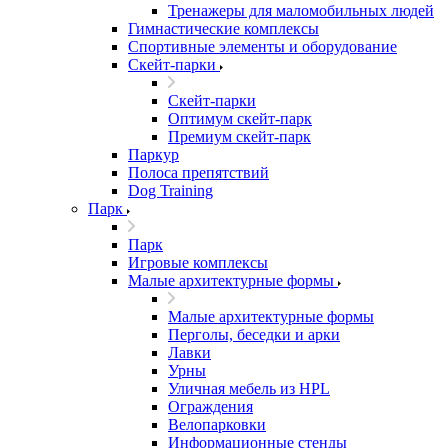
Тренажеры для маломобильных людей
Гимнастические комплексы
Спортивные элементы и оборудование
Скейт-парки
Скейт-парки
Оптимум скейт-парк
Премиум скейт-парк
Паркур
Полоса препятствий
Dog Training
Парк
Парк
Игровые комплексы
Малые архитектурные формы
Малые архитектурные формы
Перголы, беседки и арки
Лавки
Урны
Уличная мебель из HPL
Ограждения
Велопарковки
Информационные стенды