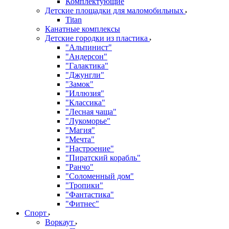
Комплектующие
Детские площадки для маломобильных
Titan
Канатные комплексы
Детские городки из пластика
"Альпинист"
"Андерсон"
"Галактика"
"Джунгли"
"Замок"
"Иллюзия"
"Классика"
"Лесная чаща"
"Лукоморье"
"Магия"
"Мечта"
"Настроение"
"Пиратский корабль"
"Ранчо"
"Соломенный дом"
"Тропики"
"Фантастика"
"Фитнес"
Спорт
Воркаут