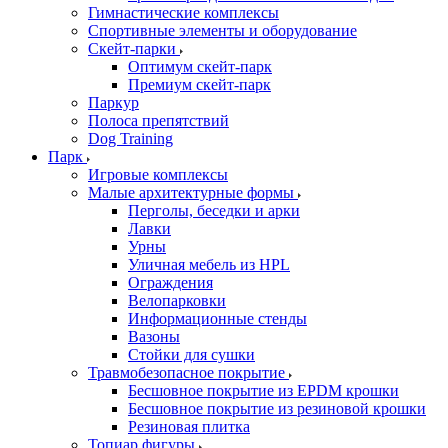
Гимнастические комплексы
Спортивные элементы и оборудование
Скейт-парки
Оптимум скейт-парк
Премиум скейт-парк
Паркур
Полоса препятствий
Dog Training
Парк
Игровые комплексы
Малые архитектурные формы
Перголы, беседки и арки
Лавки
Урны
Уличная мебель из HPL
Ограждения
Велопарковки
Информационные стенды
Вазоны
Стойки для сушки
Травмобезопасное покрытие
Бесшовное покрытие из EPDM крошки
Бесшовное покрытие из резиновой крошки
Резиновая плитка
Топиар фигуры