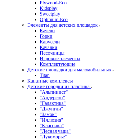
Plywood-Eco
Kidsplay
Sweetplay
Оptimum-Еco
Элементы для детских площадок
Качели
Горки
Карусели
Качалки
Песочницы
Игровые элементы
Комплектующие
Детские площадки для маломобильных
Titan
Канатные комплексы
Детские городки из пластика
"Альпинист"
"Андерсон"
"Галактика"
"Джунгли"
"Замок"
"Иллюзия"
"Классика"
"Лесная чаща"
"Лукоморье"