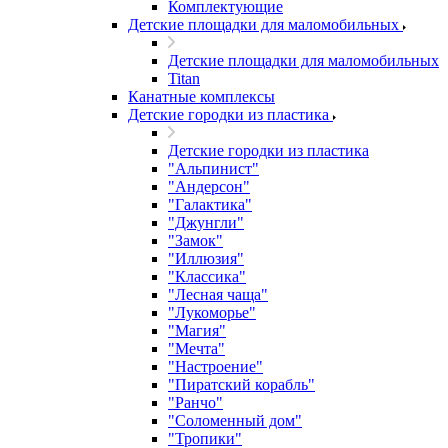
Комплектующие
Детские площадки для маломобильных
Детские площадки для маломобильных
Titan
Канатные комплексы
Детские городки из пластика
Детские городки из пластика
"Альпинист"
"Андерсон"
"Галактика"
"Джунгли"
"Замок"
"Иллюзия"
"Классика"
"Лесная чаща"
"Лукоморье"
"Магия"
"Мечта"
"Настроение"
"Пиратский корабль"
"Ранчо"
"Соломенный дом"
"Тропики"