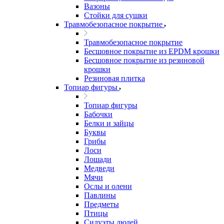
Вазоны
Стойки для сушки
Травмобезопасное покрытие
Травмобезопасное покрытие
Бесшовное покрытие из EPDM крошки
Бесшовное покрытие из резиновой
крошки
Резиновая плитка
Топиар фигуры
Топиар фигуры
Бабочки
Белки и зайцы
Буквы
Грибы
Лоси
Лошади
Медведи
Мячи
Ослы и олени
Павлины
Предметы
Птицы
Силуэты людей