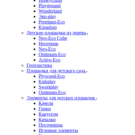
Honeycomb
Playground
Wonderland
Эко-play
Premium-Eco
Kingdom
Детские площадки из дерева
Neo-Eco Cube
Неотерик
Neo-Eco
Оptimum-Еco
Active-Eco
Геопластика
Площадки для детского сада
Plywood-Eco
Kidsplay
Sweetplay
Оptimum-Еco
Элементы для детских площадок
Качели
Горки
Карусели
Качалки
Песочницы
Игровые элементы