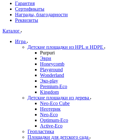
Гарантия
Сертификаты
Награды, благодарности
Реквизиты
Каталог
Игра
Детские площадки из HPL и HDPE
Purpuri
Эври
Honeycomb
Playground
Wonderland
Эко-play
Premium-Eco
Kingdom
Детские площадки из дерева
Neo-Eco Cube
Неотерик
Neo-Eco
Оptimum-Еco
Active-Eco
Геопластика
Площадки для детского сада