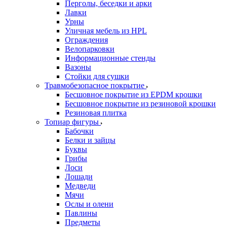
Перголы, беседки и арки
Лавки
Урны
Уличная мебель из HPL
Ограждения
Велопарковки
Информационные стенды
Вазоны
Стойки для сушки
Травмобезопасное покрытие
Бесшовное покрытие из EPDM крошки
Бесшовное покрытие из резиновой крошки
Резиновая плитка
Топиар фигуры
Бабочки
Белки и зайцы
Буквы
Грибы
Лоси
Лошади
Медведи
Мячи
Ослы и олени
Павлины
Предметы