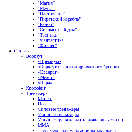
"Магия"
"Мечта"
"Настроение"
"Пиратский корабль"
"Ранчо"
"Соломенный дом"
"Тропики"
"Фантастика"
"Фитнес"
Спорт
Воркаут
«Премиум»
«Воркаут из оцилиндрованного бревна»
«Квадрат»
«Мини»
«Пара»
Кроссфит
Тренажеры
Modern
Нео
Силовые тренажеры
Уличные тренажёры
Уличные тренажеры (нержавеющая сталь)
ММА
Тренажеры для маломобильных людей